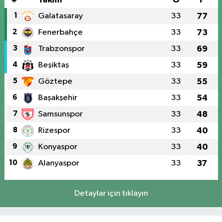
1
Galatasaray
33
77
2
Fenerbahçe
33
73
3
Trabzonspor
33
69
4
Beşiktaş
33
59
5
Göztepe
33
55
6
Başakşehir
33
54
7
Samsunspor
33
48
8
Rizespor
33
40
9
Konyaspor
33
40
10
Alanyaspor
33
37
Detaylar için tıklayın