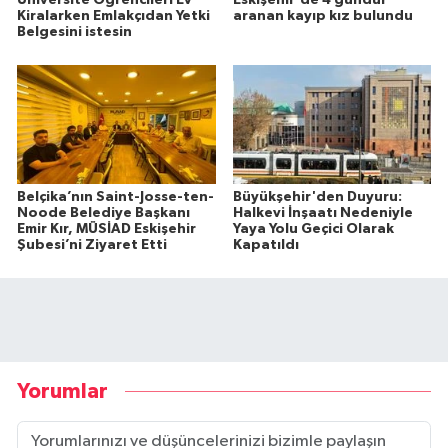
Kiralarken Emlakçıdan Yetki
aranan kayıp kız bulundu
Belgesini istesin
Belçika’nın Saint-Josse-ten-
Büyükşehir'den Duyuru:
Noode Belediye Başkanı
Halkevi İnşaatı Nedeniyle
Emir Kır, MÜSİAD Eskişehir
Yaya Yolu Geçici Olarak
Şubesi’ni Ziyaret Etti
Kapatıldı
Yorumlar