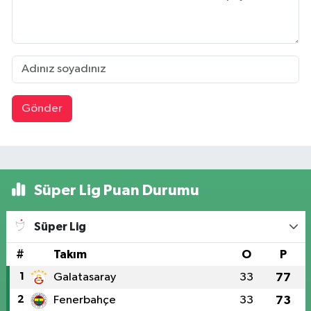
Gönder
Süper Lig Puan Durumu
Süper Lig
#
Takım
O
P
1
Galatasaray
33
77
2
Fenerbahçe
33
73