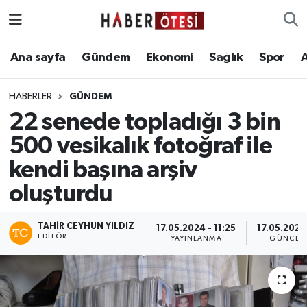
Ana sayfa
Eskişehir Nöbetçi Eczaneler
Ana sayfa
Gündem
Ekonomi
Sağlık
Spor
Gündem
Eskişehir Hava Durumu
HABERLER
GÜNDEM
22 senede topladığı 3 bin
Ekonomi
Eskişehir Namaz Vakitleri
500 vesikalık fotoğraf ile
Sağlık
Eskişehir Trafik Yoğunluk Haritası
kendi başına arşiv
oluşturdu
Spor
Süper Lig Puan Durumu ve Fikstür
Asayiş
Tüm Manşetler
TAHIR CEYHUN YILDIZ
17.05.2024 - 11:25
17.05.2024 
EDITÖR
YAYINLANMA
GÜNCEL
Teknoloji
Son Dakika Haberleri
Haber Arşivi