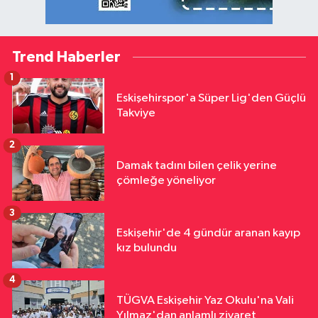
Trend Haberler
1
Eskişehirspor'a Süper Lig'den Güçlü
Takviye
2
Damak tadını bilen çelik yerine
çömleğe yöneliyor
3
Eskişehir'de 4 gündür aranan kayıp
kız bulundu
4
TÜGVA Eskişehir Yaz Okulu'na Vali
Yılmaz'dan anlamlı ziyaret