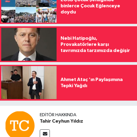
binlerce Çocuk Eğlenceye
doydu
Nebi Hatipoğlu,
Provakatörlere karşı
tavrımızda tarzımızda değişir
Ahmet Ataç 'ın Paylaşımına
Tepki Yağdı
EDITÖR HAKKINDA
Tahir Ceyhun Yıldız