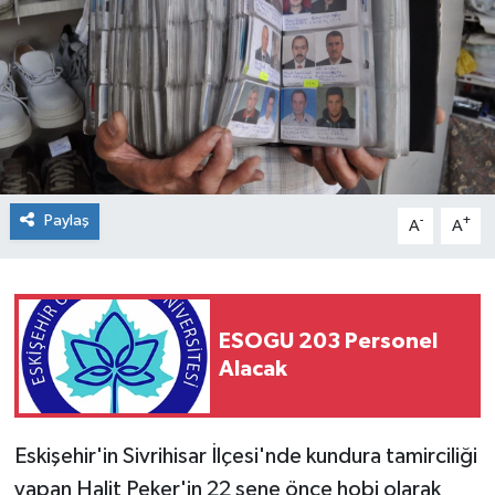
Paylaş
-
+
A
A
ESOGU 203 Personel
Alacak
Eskişehir'in Sivrihisar İlçesi'nde kundura tamirciliği
yapan Halit Peker'in 22 sene önce hobi olarak