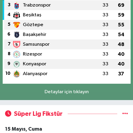
3
Trabzonspor
33
69
4
Beşiktaş
33
59
5
Göztepe
33
55
6
Başakşehir
33
54
7
Samsunspor
33
48
8
Rizespor
33
40
9
Konyaspor
33
40
10
Alanyaspor
33
37
Detaylar için tıklayın
Süper Lig Fikstür
15 Mayıs, Cuma