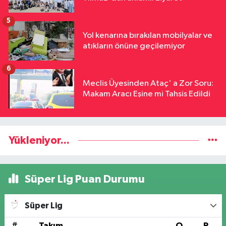
5
Yol kenarına bırakılan mobilyalar ve
atıkların önüne geçilemiyor
6
Meclis Üyesinden Ataç' a Zor Soru:
Makam Aracı Eşine mi Tahsis Edildi
Yükleniyor...
Süper Lig Puan Durumu
Süper Lig
#
Takım
O
P