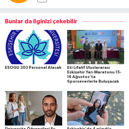
Bunlar da ilginizi çekebilir
ESOGU 203 Personel Alacak
Eti Lifalif Uluslararası
Eskişehir Yarı Maratonu 15-
16 Ağustos’ta
Sporseverlerle Buluşacak
Üniversite Öğrencileri Ev
Eskişehir'de 4 gündür