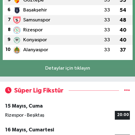
Göztepe
33
55
6
Başakşehir
33
54
7
Samsunspor
33
48
8
Rizespor
33
40
9
Konyaspor
33
40
10
Alanyaspor
33
37
Detaylar için tıklayın
Süper Lig Fikstür
15 Mayıs, Cuma
Rizespor - Beşiktaş
20:00
16 Mayıs, Cumartesi