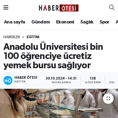
Ana sayfa
Eskişehir Nöbetçi Eczaneler
Ana sayfa
Gündem
Ekonomi
Sağlık
Spor
Gündem
Eskişehir Hava Durumu
HABERLER
EĞİTİM
Anadolu Üniversitesi bin
Ekonomi
Eskişehir Namaz Vakitleri
100 öğrenciye ücretiz
Sağlık
Eskişehir Trafik Yoğunluk Haritası
yemek bursu sağlıyor
Spor
Süper Lig Puan Durumu ve Fikstür
HABER ÖTESI
30.10.2024 - 14:31
138
EDITÖR
YAYINLANMA
GÖSTERIM
OKUN
Asayiş
Tüm Manşetler
Teknoloji
Son Dakika Haberleri
Haber Arşivi