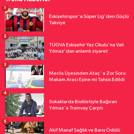
1
Eskişehirspor'a Süper Lig'den Güçlü
Takviye
2
TÜGVA Eskişehir Yaz Okulu'na Vali
Yılmaz'dan anlamlı ziyaret
3
Meclis Üyesinden Ataç' a Zor Soru:
Makam Aracı Eşine mi Tahsis Edildi
4
Sokaklarda Bisikletiyle Bağıran
Yılmaz'a Tramvay Çarptı
5
Akif Manaf Sağlık ve Barış Ödülü