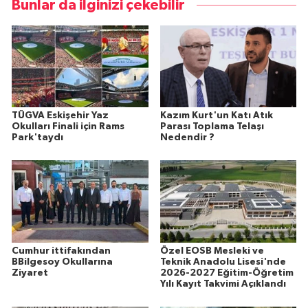
Bunlar da ilginizi çekebilir
TÜGVA Eskişehir Yaz
Kazım Kurt'un Katı Atık
Okulları Finali için Rams
Parası Toplama Telaşı
Park'taydı
Nedendir ?
Cumhur ittifakından
Özel EOSB Mesleki ve
BBilgesoy Okullarına
Teknik Anadolu Lisesi'nde
Ziyaret
2026-2027 Eğitim-Öğretim
Yılı Kayıt Takvimi Açıklandı