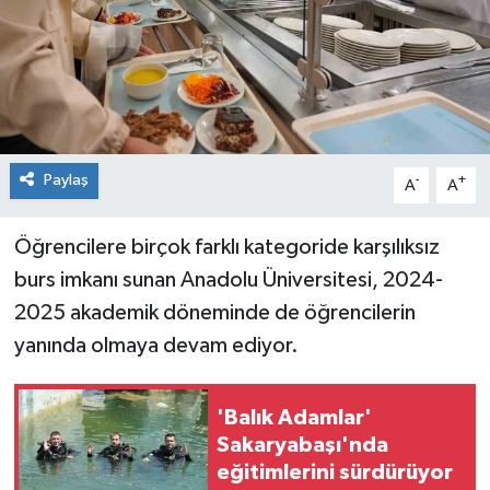
Paylaş
-
+
A
A
Öğrencilere birçok farklı kategoride karşılıksız
burs imkanı sunan Anadolu Üniversitesi, 2024-
2025 akademik döneminde de öğrencilerin
yanında olmaya devam ediyor.
'Balık Adamlar'
Sakaryabaşı'nda
eğitimlerini sürdürüyor