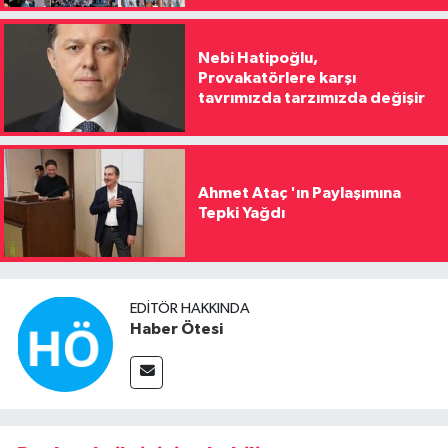
Nebi Hatipoğlu,
Provakatörlere karşı
tavrımızda tarzımızda değişir
Ahmet Ataç 'ın Paylaşımına
Tepki Yağdı
EDITÖR HAKKINDA
Haber Ötesi