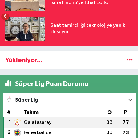
İsmet İnönü’ye İthaf Edildi
6
Saat tamirciliği teknolojiye yenik
düşüyor
Yükleniyor...
Süper Lig Puan Durumu
Süper Lig
#
Takım
O
P
1
Galatasaray
33
77
2
Fenerbahçe
33
73