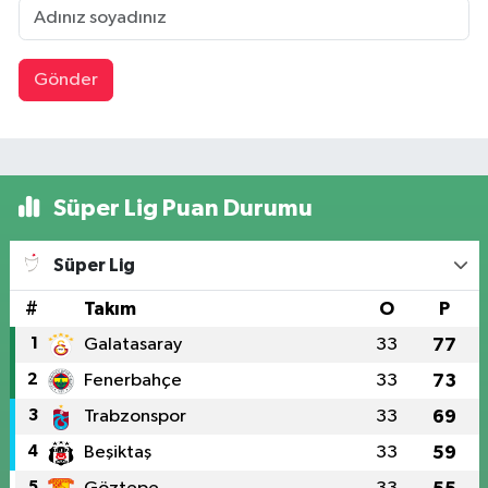
Gönder
Süper Lig Puan Durumu
Süper Lig
#
Takım
O
P
1
Galatasaray
33
77
2
Fenerbahçe
33
73
3
Trabzonspor
33
69
4
Beşiktaş
33
59
5