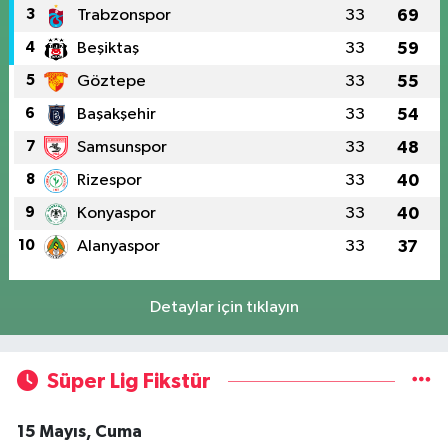
3
Trabzonspor
33
69
4
Beşiktaş
33
59
5
Göztepe
33
55
6
Başakşehir
33
54
7
Samsunspor
33
48
8
Rizespor
33
40
9
Konyaspor
33
40
10
Alanyaspor
33
37
Detaylar için tıklayın
Süper Lig Fikstür
15 Mayıs, Cuma