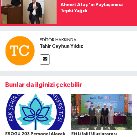
Ahmet Ataç 'ın Paylaşımına
Tepki Yağdı
EDITÖR HAKKINDA
Tahir Ceyhun Yıldız
Bunlar da ilginizi çekebilir
ESOGU 203 Personel Alacak
Eti Lifalif Uluslararası