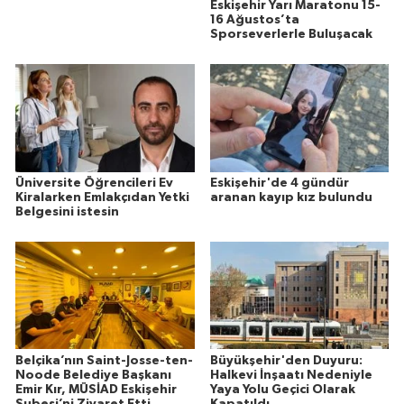
Eskişehir Yarı Maratonu 15-
16 Ağustos’ta
Sporseverlerle Buluşacak
Üniversite Öğrencileri Ev
Eskişehir'de 4 gündür
Kiralarken Emlakçıdan Yetki
aranan kayıp kız bulundu
Belgesini istesin
Belçika’nın Saint-Josse-ten-
Büyükşehir'den Duyuru:
Noode Belediye Başkanı
Halkevi İnşaatı Nedeniyle
Emir Kır, MÜSİAD Eskişehir
Yaya Yolu Geçici Olarak
Şubesi’ni Ziyaret Etti
Kapatıldı