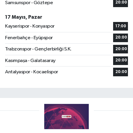
Samsunspor - Göztepe
20:00
17 Mayıs, Pazar
Kayserispor - Konyaspor
17:00
Fenerbahçe - Eyüpspor
20:00
Trabzonspor - Gençlerbirliği S.K.
20:00
Kasımpaşa - Galatasaray
20:00
Antalyaspor - Kocaelispor
20:00