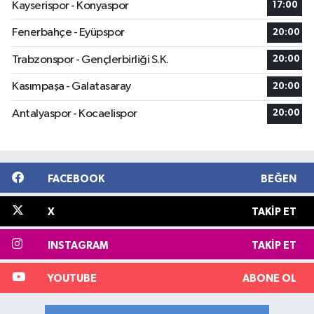
Kayserispor - Konyaspor
17:00
Fenerbahçe - Eyüpspor
20:00
Trabzonspor - Gençlerbirliği S.K.
20:00
Kasımpaşa - Galatasaray
20:00
Antalyaspor - Kocaelispor
20:00
FACEBOOK
BEĞEN
X
TAKIP ET
INSTAGRAM
TAKIP ET
YOUTUBE
ABONE OL