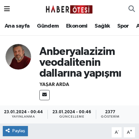
Ana sayfa
Eskişehir Nöbetçi Eczaneler
Ana sayfa
Gündem
Ekonomi
Sağlık
Spor
Gündem
Eskişehir Hava Durumu
Anberyalazizim
Ekonomi
Eskişehir Namaz Vakitleri
veodalitenin
dallarına yapışmı
Sağlık
Eskişehir Trafik Yoğunluk Haritası
YAŞAR ARDA
Spor
Süper Lig Puan Durumu ve Fikstür
Asayiş
Tüm Manşetler
23.01.2024 - 00:44
23.01.2024 - 00:46
2377
YAYINLANMA
GÜNCELLEME
GÖSTERIM
Teknoloji
Son Dakika Haberleri
Paylaş
-
+
A
A
Haber Arşivi