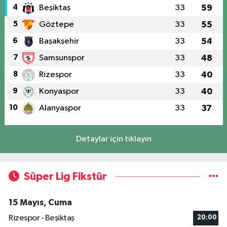
4
Beşiktaş
33
59
5
Göztepe
33
55
6
Başakşehir
33
54
7
Samsunspor
33
48
8
Rizespor
33
40
9
Konyaspor
33
40
10
Alanyaspor
33
37
Detaylar için tıklayın
Süper Lig Fikstür
15 Mayıs, Cuma
Rizespor - Beşiktaş
20:00