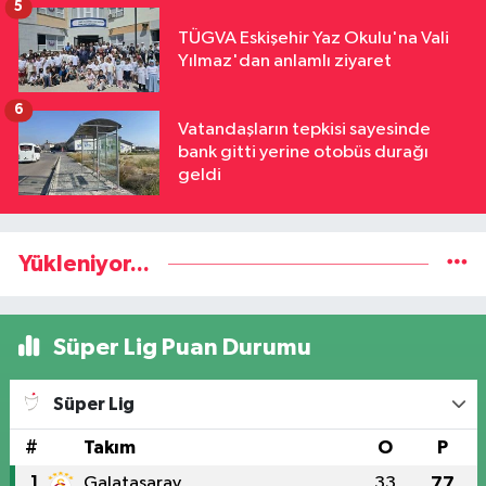
5
TÜGVA Eskişehir Yaz Okulu'na Vali
Yılmaz'dan anlamlı ziyaret
6
Vatandaşların tepkisi sayesinde
bank gitti yerine otobüs durağı
geldi
Yükleniyor...
Süper Lig Puan Durumu
Süper Lig
#
Takım
O
P
1
Galatasaray
33
77