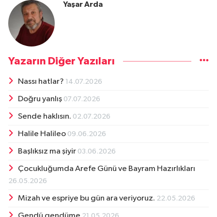
Yaşar Arda
Yazarın Diğer Yazıları
Nassı hatlar?
14.07.2026
Doğru yanlış
07.07.2026
Sende haklısın.
02.07.2026
Halile Halileo
09.06.2026
Başlıksız ma şiyir
03.06.2026
Çocukluğumda Arefe Günü ve Bayram Hazırlıkları
26.05.2026
Mizah ve espriye bu gün ara veriyoruz.
22.05.2026
Gendü gendüme
21.05.2026