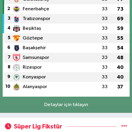
2
Fenerbahçe
33
73
3
Trabzonspor
33
69
4
Beşiktaş
33
59
5
Göztepe
33
55
6
Başakşehir
33
54
7
Samsunspor
33
48
8
Rizespor
33
40
9
Konyaspor
33
40
10
Alanyaspor
33
37
Detaylar için tıklayın
Süper Lig Fikstür