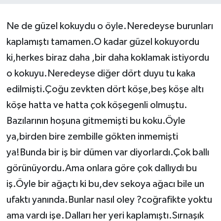
Ne de güzel kokuydu o öyle.Neredeyse burunları
kaplamıştı tamamen.O kadar güzel kokuyordu
ki,herkes biraz daha ,bir daha koklamak istiyordu
o kokuyu.Neredeyse diğer dört duyu tu kaka
edilmişti.Çoğu zevkten dört köşe,beş köşe altı
köşe hatta ve hatta çok köşegenli olmuştu.
Bazılarının hoşuna gitmemişti bu koku.Öyle
ya,birden bire zembille gökten inmemişti
ya!Bunda bir iş bir dümen var diyorlardı.Çok ballı
görünüyordu.Ama onlara göre çok dallıydı bu
iş.Öyle bir ağaçtı ki bu,dev sekoya ağacı bile un
ufaktı yanında.Bunlar nasıl oley ?coğrafikte yoktu
ama vardı işe.Dalları her yeri kaplamıştı.Sırnaşık