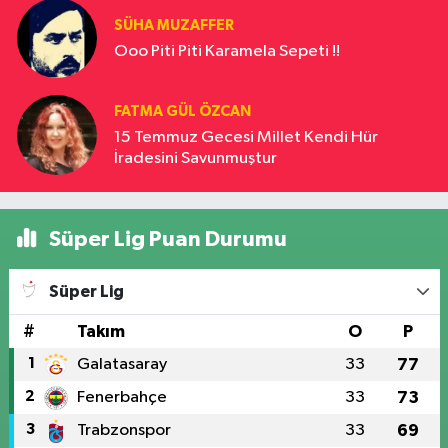
SÜHA MUZAFFER
Ooo Piti Piti Karamela Sepeti !!
FATMA GÜL ÖZCAN
15 Temmuz Gecesi Millet Kendi Hür
İradesini Savunmuştur
Süper Lig Puan Durumu
Süper Lig
#
Takım
O
P
1
Galatasaray
33
77
2
Fenerbahçe
33
73
3
Trabzonspor
33
69