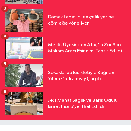
3
Damak tadını bilen çelik yerine
çömleğe yöneliyor
4
Meclis Üyesinden Ataç' a Zor Soru:
Makam Aracı Eşine mi Tahsis Edildi
5
Sokaklarda Bisikletiyle Bağıran
Yılmaz'a Tramvay Çarptı
6
Akif Manaf Sağlık ve Barış Ödülü
İsmet İnönü’ye İthaf Edildi