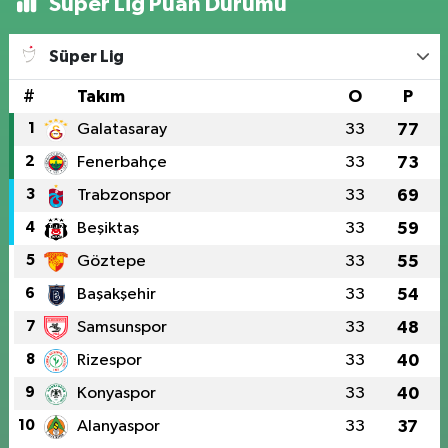
Süper Lig Puan Durumu
Süper Lig
#
Takım
O
P
1
Galatasaray
33
77
2
Fenerbahçe
33
73
3
Trabzonspor
33
69
4
Beşiktaş
33
59
5
Göztepe
33
55
6
Başakşehir
33
54
7
Samsunspor
33
48
8
Rizespor
33
40
9
Konyaspor
33
40
10
Alanyaspor
33
37