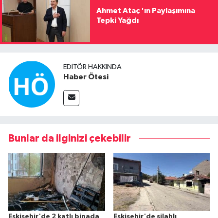
Ahmet Ataç 'ın Paylaşımına
Tepki Yağdı
EDITÖR HAKKINDA
Haber Ötesi
Bunlar da ilginizi çekebilir
Eskişehir'de 2 katlı binada
Eskişehir'de silahlı