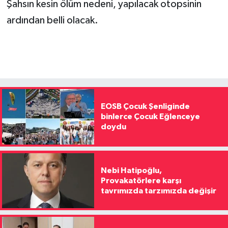
Şahsın kesin ölüm nedeni, yapılacak otopsinin
ardından belli olacak.
EOSB Çocuk Şenliginde
binlerce Çocuk Eğlenceye
doydu
Nebi Hatipoğlu,
Provakatörlere karşı
tavrımızda tarzımızda değişir