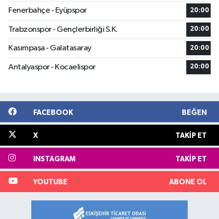
Fenerbahçe - Eyüpspor
20:00
Trabzonspor - Gençlerbirliği S.K.
20:00
Kasımpaşa - Galatasaray
20:00
Antalyaspor - Kocaelispor
20:00
FACEBOOK
BEĞEN
X
TAKIP ET
INSTAGRAM
TAKIP ET
YOUTUBE
ABONE OL