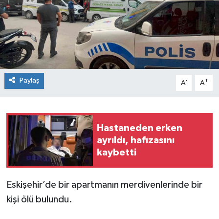
Paylaş
-
+
A
A
Hastaneden erken
ayrıldı, hafızasını
kaybetti
Eskişehir’de bir apartmanın merdivenlerinde bir
kişi ölü bulundu.