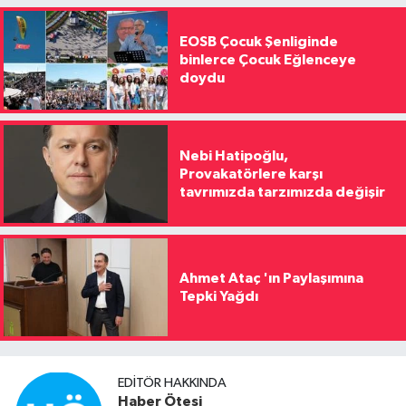
EOSB Çocuk Şenliginde
binlerce Çocuk Eğlenceye
doydu
Nebi Hatipoğlu,
Provakatörlere karşı
tavrımızda tarzımızda değişir
Ahmet Ataç 'ın Paylaşımına
Tepki Yağdı
EDITÖR HAKKINDA
Haber Ötesi