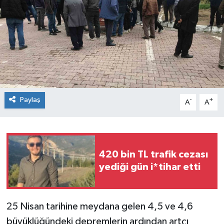
Paylaş
-
+
A
A
420 bin TL trafik cezası
yediği gün i*tihar etti
25 Nisan tarihine meydana gelen 4,5 ve 4,6
büyüklüğündeki depremlerin ardından artçı