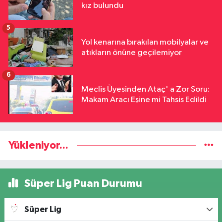
kız bulundu
5
Yol kenarına bırakılan mobilyalar ve
atıkların önüne geçilemiyor
6
Meclis Üyesinden Ataç' a Zor Soru:
Makam Aracı Eşine mi Tahsis Edildi
Yükleniyor...
Süper Lig Puan Durumu
Süper Lig