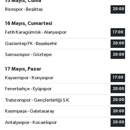
15 Mayıs, Cuma
Rizespor - Beşiktaş
20:00
16 Mayıs, Cumartesi
Fatih Karagümrük - Alanyaspor
17:00
Gaziantep FK - Başakşehir
20:00
Samsunspor - Göztepe
20:00
17 Mayıs, Pazar
Kayserispor - Konyaspor
17:00
Fenerbahçe - Eyüpspor
20:00
Trabzonspor - Gençlerbirliği S.K.
20:00
Kasımpaşa - Galatasaray
20:00
Antalyaspor - Kocaelispor
20:00