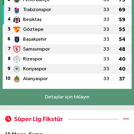
3
Trabzonspor
33
69
4
Beşiktaş
33
59
5
Göztepe
33
55
6
Başakşehir
33
54
7
Samsunspor
33
48
8
Rizespor
33
40
9
Konyaspor
33
40
10
Alanyaspor
33
37
Detaylar için tıklayın
Süper Lig Fikstür