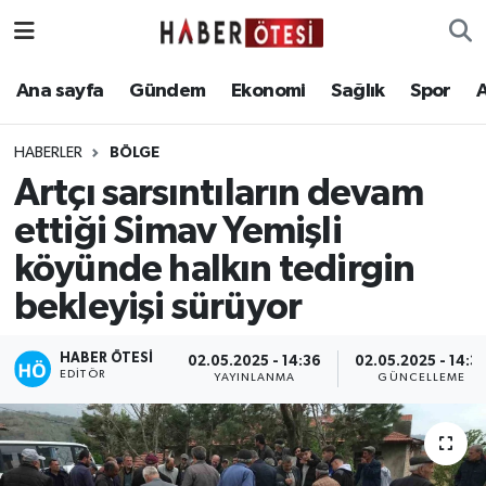
Ana sayfa
Eskişehir Nöbetçi Eczaneler
Ana sayfa
Gündem
Ekonomi
Sağlık
Spor
Gündem
Eskişehir Hava Durumu
HABERLER
BÖLGE
Artçı sarsıntıların devam
Ekonomi
Eskişehir Namaz Vakitleri
ettiği Simav Yemişli
Sağlık
Eskişehir Trafik Yoğunluk Haritası
köyünde halkın tedirgin
bekleyişi sürüyor
Spor
Süper Lig Puan Durumu ve Fikstür
Asayiş
Tüm Manşetler
HABER ÖTESI
02.05.2025 - 14:36
02.05.2025 - 14:3
EDITÖR
YAYINLANMA
GÜNCELLEME
Teknoloji
Son Dakika Haberleri
Haber Arşivi