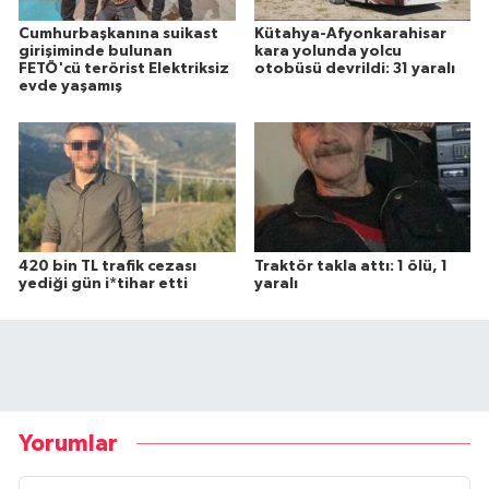
Cumhurbaşkanına suikast
Kütahya-Afyonkarahisar
girişiminde bulunan
kara yolunda yolcu
FETÖ'cü terörist Elektriksiz
otobüsü devrildi: 31 yaralı
evde yaşamış
420 bin TL trafik cezası
Traktör takla attı: 1 ölü, 1
yediği gün i*tihar etti
yaralı
Yorumlar