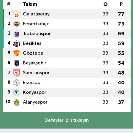
#
Takım
O
P
1
Galatasaray
33
77
2
Fenerbahçe
33
73
3
Trabzonspor
33
69
4
Beşiktaş
33
59
5
Göztepe
33
55
6
Başakşehir
33
54
7
Samsunspor
33
48
8
Rizespor
33
40
9
Konyaspor
33
40
10
Alanyaspor
33
37
Detaylar için tıklayın