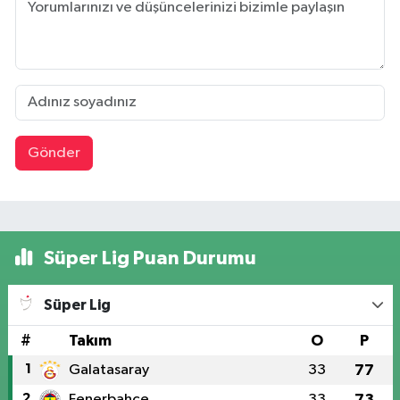
Gönder
Süper Lig Puan Durumu
Süper Lig
#
Takım
O
P
1
Galatasaray
33
77
2
Fenerbahçe
33
73