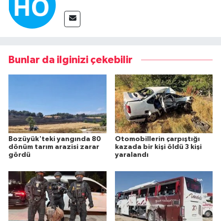
Bunlar da ilginizi çekebilir
Bozüyük'teki yangında 80
Otomobillerin çarpıştığı
dönüm tarım arazisi zarar
kazada bir kişi öldü 3 kişi
gördü
yaralandı