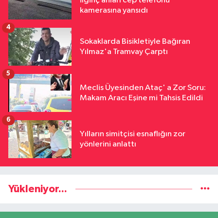
ilginç anları cep telefonu
kamerasına yansıdı
4
Sokaklarda Bisikletiyle Bağıran
Yılmaz'a Tramvay Çarptı
5
Meclis Üyesinden Ataç' a Zor Soru:
Makam Aracı Eşine mi Tahsis Edildi
6
Yılların simitçisi esnaflığın zor
yönlerini anlattı
Yükleniyor...