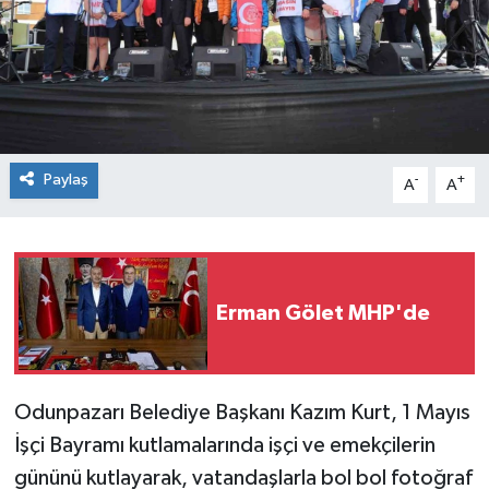
Paylaş
-
+
A
A
Erman Gölet MHP'de
Odunpazarı Belediye Başkanı Kazım Kurt, 1 Mayıs
İşçi Bayramı kutlamalarında işçi ve emekçilerin
gününü kutlayarak, vatandaşlarla bol bol fotoğraf