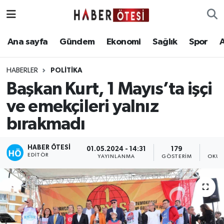
Ana sayfa
Eskişehir Nöbetçi Eczaneler
Ana sayfa
Gündem
Ekonomi
Sağlık
Spor
Gündem
Eskişehir Hava Durumu
HABERLER
POLİTİKA
Başkan Kurt, 1 Mayıs’ta işçi
Ekonomi
Eskişehir Namaz Vakitleri
ve emekçileri yalnız
Sağlık
Eskişehir Trafik Yoğunluk Haritası
bırakmadı
Spor
Süper Lig Puan Durumu ve Fikstür
HABER ÖTESI
01.05.2024 - 14:31
179
EDITÖR
YAYINLANMA
GÖSTERIM
OKUN
Asayiş
Tüm Manşetler
Teknoloji
Son Dakika Haberleri
Haber Arşivi