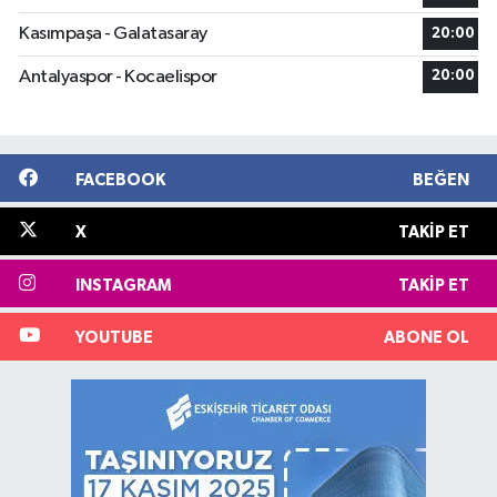
Kasımpaşa - Galatasaray
20:00
Antalyaspor - Kocaelispor
20:00
FACEBOOK
BEĞEN
X
TAKIP ET
INSTAGRAM
TAKIP ET
YOUTUBE
ABONE OL