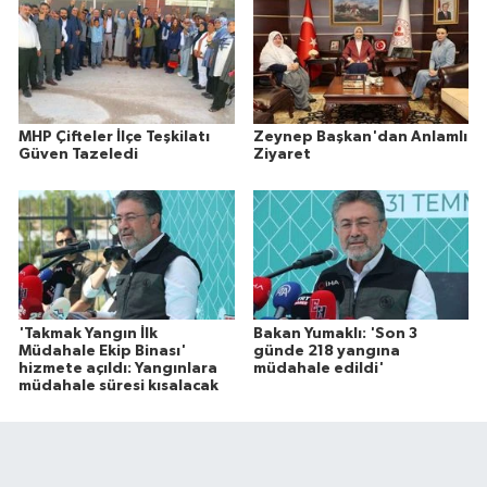
MHP Çifteler İlçe Teşkilatı
Zeynep Başkan'dan Anlamlı
Güven Tazeledi
Ziyaret
'Takmak Yangın İlk
Bakan Yumaklı: 'Son 3
Müdahale Ekip Binası'
günde 218 yangına
hizmete açıldı: Yangınlara
müdahale edildi'
müdahale süresi kısalacak