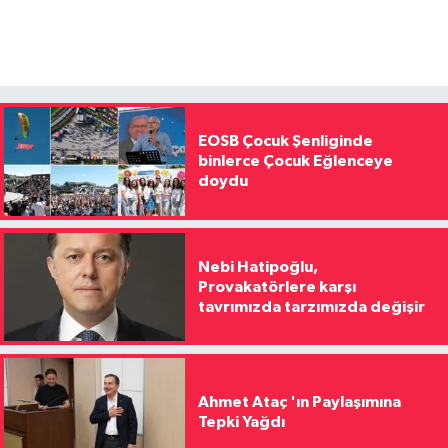
EOSB Çocuk Şenliginde
binlerce Çocuk Eğlenceye
doydu
Nebi Hatipoğlu,
Provakatörlere karşı
tavrımızda tarzımızda değişir
Ahmet Ataç 'ın Paylaşımına
Tepki Yağdı