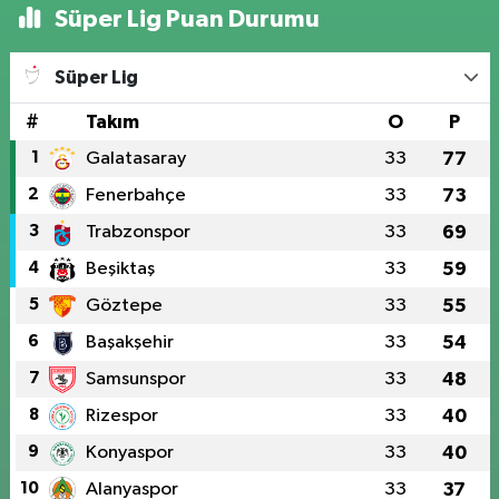
Süper Lig Puan Durumu
Süper Lig
#
Takım
O
P
1
Galatasaray
33
77
2
Fenerbahçe
33
73
3
Trabzonspor
33
69
4
Beşiktaş
33
59
5
Göztepe
33
55
6
Başakşehir
33
54
7
Samsunspor
33
48
8
Rizespor
33
40
9
Konyaspor
33
40
10
Alanyaspor
33
37