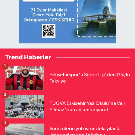
Trend Haberler
1
Eskişehirspor'a Süper Lig'den Güçlü
Takviye
2
TÜGVA Eskişehir Yaz Okulu'na Vali
Yılmaz'dan anlamlı ziyaret
3
Sürücülerin yol üstündeki yılanla