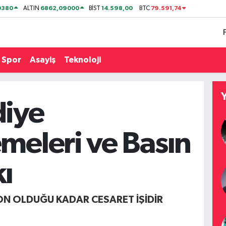
0380
6862,09000
14.598,00
79.591,74
ALTIN
BİST
BTC
Spor
Asayiş
Teknoloji
diye
meleri ve Basın
ı
ON OLDUĞU KADAR CESARET IŞIDIR