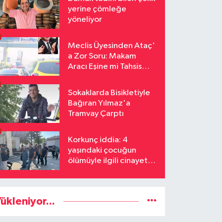
yerine çömleğe
yöneliyor
Meclis Üyesinden Ataç'
a Zor Soru: Makam
Aracı Eşine mi Tahsis
Edildi
Sokaklarda Bisikletiyle
Bağıran Yılmaz'a
Tramvay Çarptı
Korkunç iddia: 4
yaşındaki çocuğun
ölümüyle ilgili cinayet
şüphesi
ükleniyor...