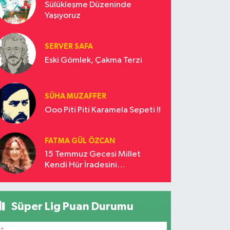
Sülükleşme Düzeninde
Yaşıyoruz
SERVER SAFA
Eski Gömlek, Çakma Terzi
SÜHA MUZAFFER
Ooo Piti Piti Karamela Sepeti !!
FATMA GÜL ÖZCAN
15 Temmuz Gecesi Millet
Kendi Hür İradesini
Savunmuştur
Süper Lig Puan Durumu