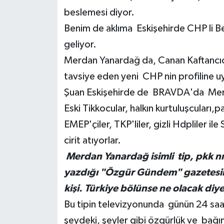
beslemesi diyor.
Benim de aklıma Eskişehirde CHP li Be
geliyor.
Merdan Yanardağ da, Canan Kaftancıoğ
tavsiye eden yeni CHP nin profiline uy
Şuan Eskişehirde de BRAVDA'da Merda
Eski Tikkocular, halkın kurtuluşcuları,pa
EMEP'çiler, TKP'liler, gizli Hdpliler 
cirit atıyorlar.
Merdan Yanardağ isimli tip, pkk 
yazdığı "Özgür Gündem" gazetesini
kişi. Türkiye bölünse ne olacak diye
Bu tipin televizyonunda günün 24 saat
şeydeki, şeyler gibi özgürlük ve bağı