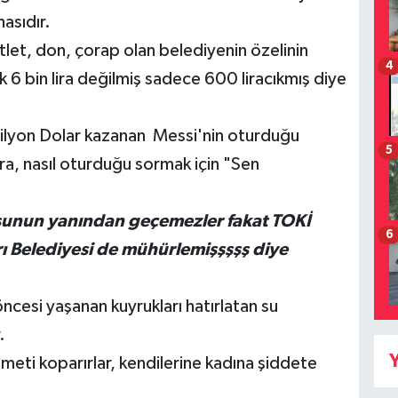
asıdır.
tlet, don, çorap olan belediyenin özelinin
4
k 6 bin lira değilmiş sadece 600 liracıkmış diye
milyon Dolar kazanan Messi'nin oturduğu
5
lara, nasıl oturduğu sormak için "Sen
unun yanından geçemezler fakat TOKİ
6
 Belediyesi de mühürlemişşşşş diye
esi yaşanan kuyrukları hatırlatan su
.
Y
ameti koparırlar, kendilerine kadına şiddete