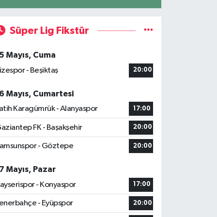
Süper Lig Fikstür
5 Mayıs, Cuma
izespor - Beşiktaş
20:00
6 Mayıs, Cumartesi
atih Karagümrük - Alanyaspor
17:00
aziantep FK - Başakşehir
20:00
amsunspor - Göztepe
20:00
7 Mayıs, Pazar
ayserispor - Konyaspor
17:00
enerbahçe - Eyüpspor
20:00