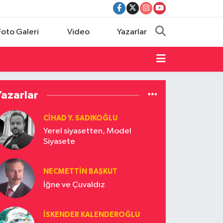
Foto Galeri
Video
Yazarlar
Yazarlar
CIHAD Y. SADIKOĞLU
Yerel siyasetten, Model
Siyasete
NECMETTIN BAŞKUT
İğne ve Çuvaldız
İSKENDER KALENDEROĞLU