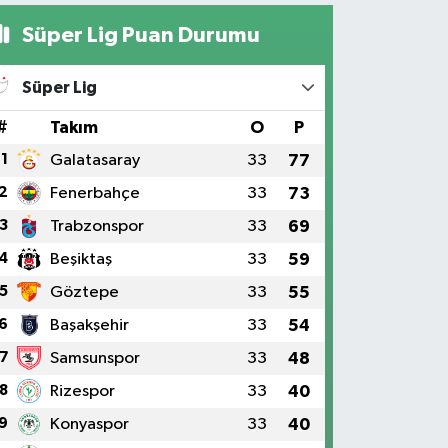
Süper Lig Puan Durumu
Süper Lig
#
Takım
O
P
1
Galatasaray
33
77
2
Fenerbahçe
33
73
3
Trabzonspor
33
69
4
Beşiktaş
33
59
5
Göztepe
33
55
6
Başakşehir
33
54
7
Samsunspor
33
48
8
Rizespor
33
40
9
Konyaspor
33
40