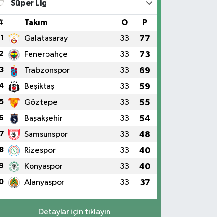
Süper Lig
#
Takım
O
P
1
Galatasaray
33
77
2
Fenerbahçe
33
73
3
Trabzonspor
33
69
4
Beşiktaş
33
59
5
Göztepe
33
55
6
Başakşehir
33
54
7
Samsunspor
33
48
8
Rizespor
33
40
9
Konyaspor
33
40
0
Alanyaspor
33
37
Detaylar için tıklayın