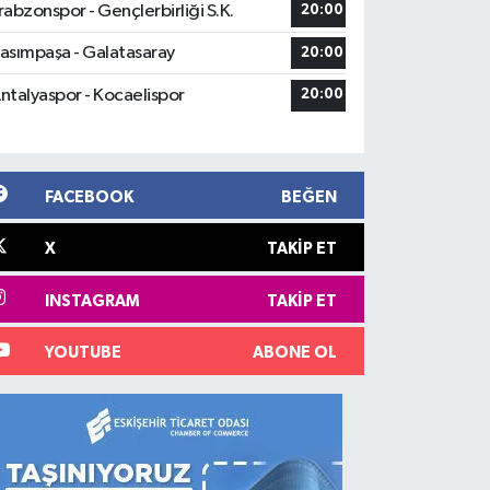
rabzonspor - Gençlerbirliği S.K.
20:00
asımpaşa - Galatasaray
20:00
ntalyaspor - Kocaelispor
20:00
FACEBOOK
BEĞEN
X
TAKIP ET
INSTAGRAM
TAKIP ET
YOUTUBE
ABONE OL