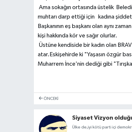
Ama sokağın ortasında üstelik Beledi
muhtarı darp ettiği için kadına şidd
Başkanının eş başkanı olan aynı zam
kişi hakkında kör ve sağır olurlar.
Üstüne kendiside bir kadın olan BRAV
atar.Eskişehirde ki "Yaşasın özgür bas
Muharrem İnce'nin dediği gibi "Tırışka 
ÖNCEKI
Siyaset Vizyon olduğu
Ülke de,iyi kötü parti içi demok