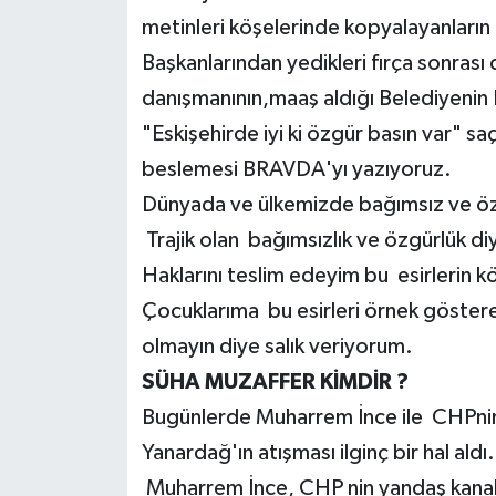
metinleri köşelerinde kopyalayanların ö
Başkanlarından yedikleri fırça sonrası 
danışmanının,maaş aldığı Belediyenin
"Eskişehirde iyi ki özgür basın var" 
beslemesi BRAVDA'yı yazıyoruz.
Dünyada ve ülkemizde bağımsız ve öz
Trajik olan bağımsızlık ve özgürlük di
Haklarını teslim edeyim bu esirlerin 
Çocuklarıma bu esirleri örnek gösterer
olmayın diye salık veriyorum.
SÜHA MUZAFFER KİMDİR ?
Bugünlerde Muharrem İnce ile CHPnin 
Yanardağ'ın atışması ilginç bir hal aldı.
Muharrem İnce, CHP nin yandaş kanall