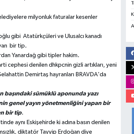
T
K
lediyelere milyonluk faturalar kesenler
A
lu gibi Atatürkçüleri ve Ulusalcı kanadı
an bir tip.
n Yanardağ gibi tipler hakim.
rti cephesi denilen dhkpcnin gizli artıkları, yeni
ile Selahattin Demirtaş hayranları BRAVDA'da
nın başındaki sümüklü aponunda yazı
n genel yayın yönetmenliğini yapan bir
n bir tip
.
inde aynı Eskişehirde ki adına basın denilen
msızlık, diktatör Tayyip Erdoğan diye