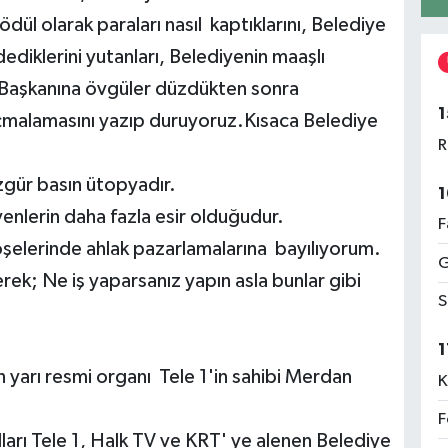
dül olarak paraları nasıl kaptıklarını, Belediye
dediklerini yutanları, Belediyenin maaşlı
 Başkanına övgüler düzdükten sonra
1
saçmalamasını yazıp duruyoruz.Kısaca Belediye
R
gür basın ütopyadır.
1
yenlerin daha fazla esir olduğudur.
F
köşelerinde ahlak pazarlamalarına bayılıyorum.
G
ek; Ne iş yaparsanız yapın asla bunlar gibi
S
1
yarı resmi organı Tele 1'in sahibi Merdan
K
F
arı Tele 1, Halk TV ve KRT' ye alenen Belediye