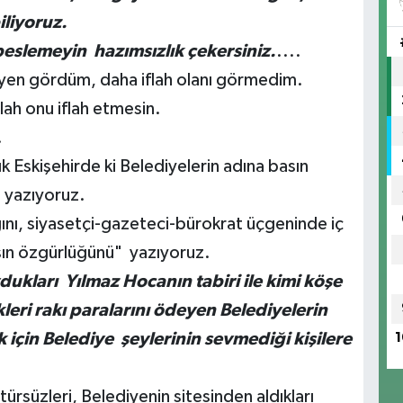
biliyoruz.
k beslemeyin hazımsızlık çekersiniz.
....
yiyen gördüm, daha iflah olanı görmedim.
llah onu iflah etmesin.
.
 Eskişehirde ki Belediyelerin adına basın
ı yazıyoruz.
ğını, siyasetçi-gazeteci-bürokrat üçgeninde iç
asın özgürlüğünü" yazıyoruz.
dukları Yılmaz Hocanın tabiri ile kimi köşe
kleri rakı paralarını ödeyen Belediyelerin
 için Belediye şeylerinin sevmediği kişilere
1
türsüzleri, Belediyenin sitesinden aldıkları