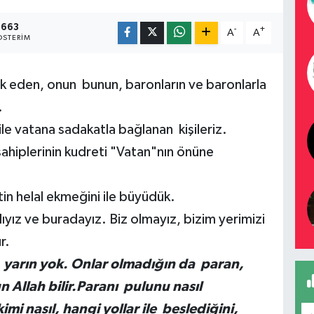
663
-
+
A
A
STERIM
 eden, onun bunun, baronların ve baronlarla
.
ile vatana sadakatla bağlanan kişileriz.
sahiplerinin kudreti "Vatan"nın önüne
tin helal ekmeğini ile büyüdük.
yız ve buradayız. Biz olmayız, bizim yerimizi
r.
 yarın yok. Onlar olmadığın da paran,
 Allah bilir.Paranı pulunu nasıl
imi nasıl, hangi yollar ile beslediğini,