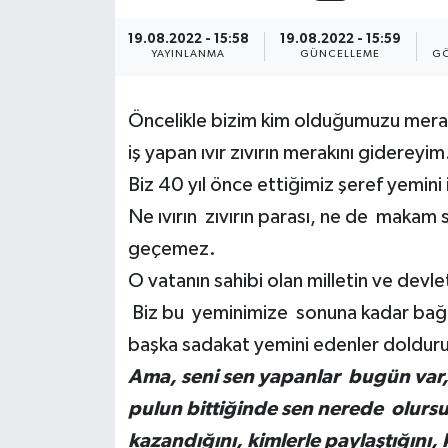
19.08.2022 - 15:58
19.08.2022 - 15:59
YAYINLANMA
GÜNCELLEME
GÖ
Öncelikle bizim kim olduğumuzu merak
iş yapan ıvır zıvırın merakını gidereyim
Biz 40 yıl önce ettiğimiz şeref yemini 
Ne ıvırın zıvırın parası, ne de makam 
geçemez.
O vatanın sahibi olan milletin ve devle
Biz bu yeminimize sonuna kadar bağlı
başka sadakat yemini edenler dolduru
Ama, seni sen yapanlar bugün var,
pulun bittiğinde sen nerede olursun
kazandığını, kimlerle paylaştığını, k