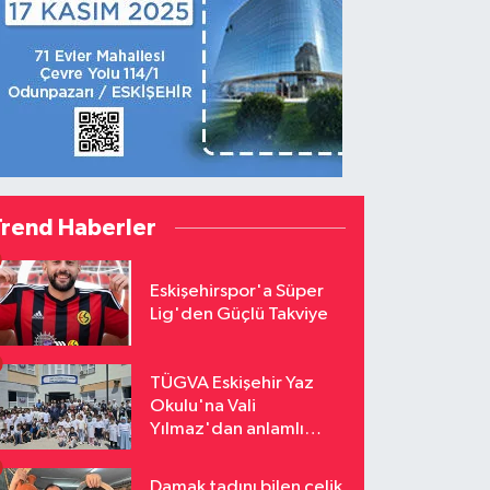
Trend Haberler
Eskişehirspor'a Süper
Lig'den Güçlü Takviye
TÜGVA Eskişehir Yaz
Okulu'na Vali
Yılmaz'dan anlamlı
ziyaret
Damak tadını bilen çelik