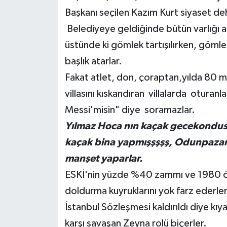
Başkanı seçilen Kazım Kurt siyaset deh
Belediyeye geldiğinde bütün varlığı a
üstünde ki gömlek tartışılırken, gömle
başlık atarlar.
Fakat atlet, don, çoraptan,yılda 80 
villasını kıskandıran villalarda oturan
Messi'misin" diye soramazlar.
Yılmaz Hoca nın kaçak gecekondus
kaçak bina yapmışşşşş, Odunpazarı
manşet yaparlar.
ESKİ'nin yüzde %40 zammı ve 1980 önc
doldurma kuyruklarını yok farz ederler
İstanbul Sözleşmesi kaldırıldı diye kıy
karşı savaşan Zeyna rolü biçerler.