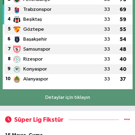
3
Trabzonspor
33
69
4
Beşiktaş
33
59
5
Göztepe
33
55
6
Başakşehir
33
54
7
Samsunspor
33
48
8
Rizespor
33
40
9
Konyaspor
33
40
10
Alanyaspor
33
37
Detaylar için tıklayın
Süper Lig Fikstür