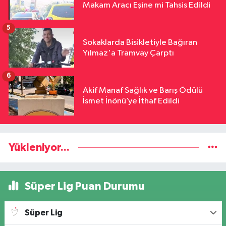
Makam Aracı Eşine mi Tahsis Edildi
5
Sokaklarda Bisikletiyle Bağıran
Yılmaz'a Tramvay Çarptı
6
Akif Manaf Sağlık ve Barış Ödülü
İsmet İnönü’ye İthaf Edildi
Yükleniyor...
Süper Lig Puan Durumu
Süper Lig