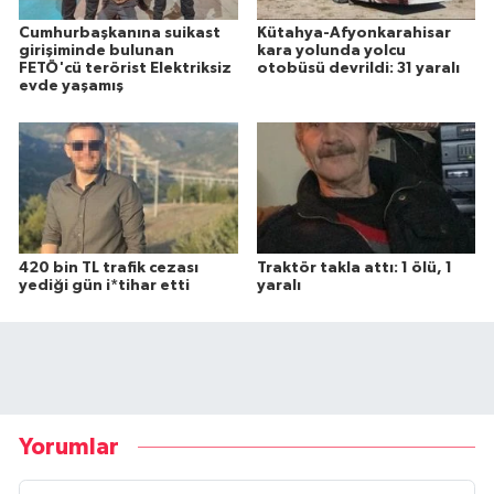
Cumhurbaşkanına suikast
Kütahya-Afyonkarahisar
girişiminde bulunan
kara yolunda yolcu
FETÖ'cü terörist Elektriksiz
otobüsü devrildi: 31 yaralı
evde yaşamış
420 bin TL trafik cezası
Traktör takla attı: 1 ölü, 1
yediği gün i*tihar etti
yaralı
Yorumlar