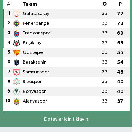
#
Takım
O
P
1
Galatasaray
33
77
2
Fenerbahçe
33
73
3
Trabzonspor
33
69
4
Beşiktaş
33
59
5
Göztepe
33
55
6
Başakşehir
33
54
7
Samsunspor
33
48
8
Rizespor
33
40
9
Konyaspor
33
40
10
Alanyaspor
33
37
Detaylar için tıklayın