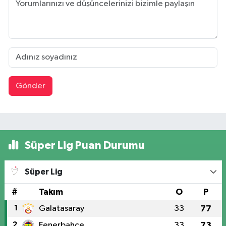
Gönder
Süper Lig Puan Durumu
Süper Lig
#
Takım
O
P
1
Galatasaray
33
77
2
Fenerbahçe
33
73