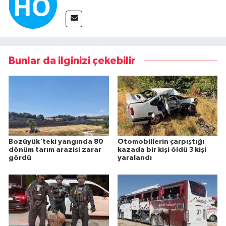
Bunlar da ilginizi çekebilir
Bozüyük'teki yangında 80
Otomobillerin çarpıştığı
dönüm tarım arazisi zarar
kazada bir kişi öldü 3 kişi
gördü
yaralandı