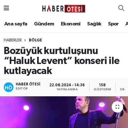
Ana sayfa
Eskişehir Nöbetçi Eczaneler
Ana sayfa
Gündem
Ekonomi
Sağlık
Spor
Gündem
Eskişehir Hava Durumu
HABERLER
BÖLGE
Bozüyük kurtuluşunu
Ekonomi
Eskişehir Namaz Vakitleri
“Haluk Levent” konseri ile
Sağlık
Eskişehir Trafik Yoğunluk Haritası
kutlayacak
Spor
Süper Lig Puan Durumu ve Fikstür
HABER ÖTESI
22.08.2024 - 14:36
158
EDITÖR
YAYINLANMA
GÖSTERIM
OKU
Asayiş
Tüm Manşetler
Teknoloji
Son Dakika Haberleri
Haber Arşivi