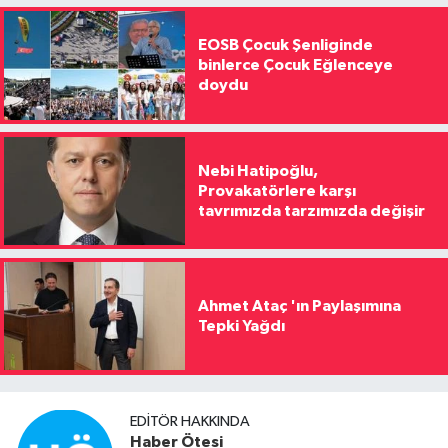
EOSB Çocuk Şenliginde
binlerce Çocuk Eğlenceye
doydu
Nebi Hatipoğlu,
Provakatörlere karşı
tavrımızda tarzımızda değişir
Ahmet Ataç 'ın Paylaşımına
Tepki Yağdı
EDITÖR HAKKINDA
Haber Ötesi