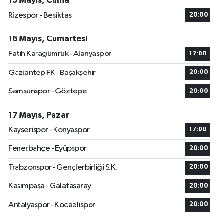
15 Mayıs, Cuma
Rizespor - Beşiktaş
20:00
16 Mayıs, Cumartesi
Fatih Karagümrük - Alanyaspor
17:00
Gaziantep FK - Başakşehir
20:00
Samsunspor - Göztepe
20:00
17 Mayıs, Pazar
Kayserispor - Konyaspor
17:00
Fenerbahçe - Eyüpspor
20:00
Trabzonspor - Gençlerbirliği S.K.
20:00
Kasımpaşa - Galatasaray
20:00
Antalyaspor - Kocaelispor
20:00