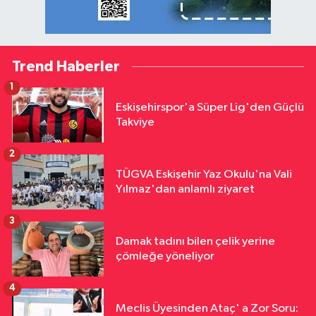
Trend Haberler
1
Eskişehirspor'a Süper Lig'den Güçlü
Takviye
2
TÜGVA Eskişehir Yaz Okulu'na Vali
Yılmaz'dan anlamlı ziyaret
3
Damak tadını bilen çelik yerine
çömleğe yöneliyor
4
Meclis Üyesinden Ataç' a Zor Soru: