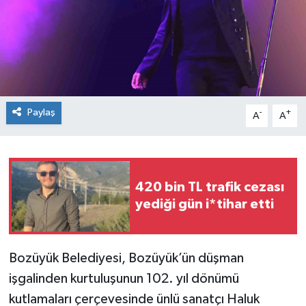
Paylaş
-
+
A
A
420 bin TL trafik cezası
yediği gün i*tihar etti
Bozüyük Belediyesi, Bozüyük’ün düşman
işgalinden kurtuluşunun 102. yıl dönümü
kutlamaları çerçevesinde ünlü sanatçı Haluk