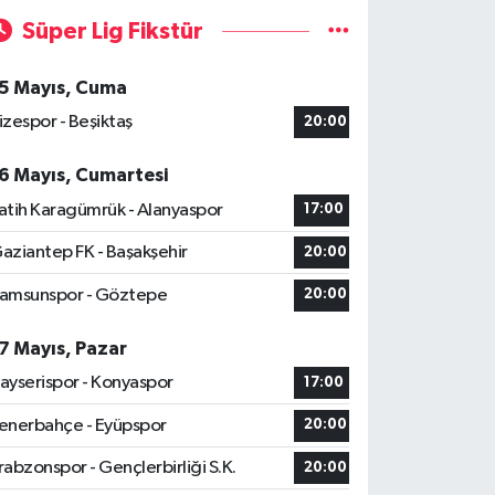
Süper Lig Fikstür
5 Mayıs, Cuma
izespor - Beşiktaş
20:00
6 Mayıs, Cumartesi
atih Karagümrük - Alanyaspor
17:00
aziantep FK - Başakşehir
20:00
amsunspor - Göztepe
20:00
7 Mayıs, Pazar
ayserispor - Konyaspor
17:00
enerbahçe - Eyüpspor
20:00
rabzonspor - Gençlerbirliği S.K.
20:00