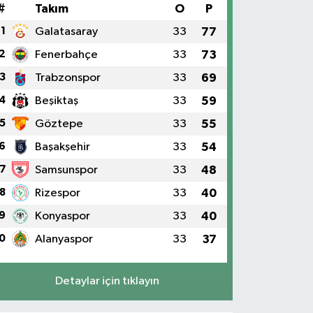
#
Takım
O
P
1
Galatasaray
33
77
2
Fenerbahçe
33
73
3
Trabzonspor
33
69
4
Beşiktaş
33
59
5
Göztepe
33
55
6
Başakşehir
33
54
7
Samsunspor
33
48
8
Rizespor
33
40
9
Konyaspor
33
40
0
Alanyaspor
33
37
Detaylar için tıklayın