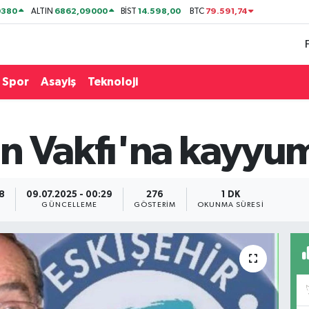
0380
6862,09000
14.598,00
79.591,74
ALTIN
BİST
BTC
Spor
Asayiş
Teknoloji
n Vakfı'na kayyum
28
09.07.2025 - 00:29
276
1 DK
GÜNCELLEME
GÖSTERIM
OKUNMA SÜRESI