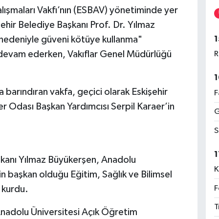
alışmaları Vakfı’nın (ESBAV) yönetiminde yer
ehir Belediye Başkanı Prof. Dr. Yılmaz
1
 nedeniyle güveni kötüye kullanma"
i devam ederken, Vakıflar Genel Müdürlüğü
R
1
barındıran vakfa, geçici olarak Eskişehir
F
r Odası Başkan Yardımcısı Serpil Karaer’in
G
S
1
aşkanı Yılmaz Büyükerşen, Anadolu
K
in başkan olduğu Eğitim, Sağlık ve Bilimsel
F
 kurdu.
T
 Anadolu Üniversitesi Açık Öğretim