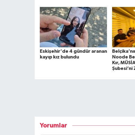
Eskişehir'de 4 gündür aranan
Belçika’nı
kayıp kız bulundu
Noode Bel
Kır, MÜSİ
Şubesi’ni 
Yorumlar