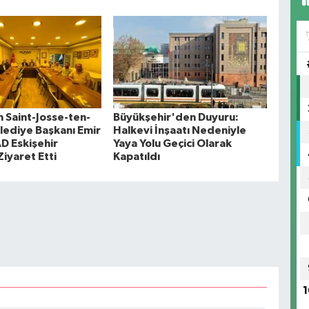
n Saint-Josse-ten-
Büyükşehir'den Duyuru:
ediye Başkanı Emir
Halkevi İnşaatı Nedeniyle
AD Eskişehir
Yaya Yolu Geçici Olarak
Ziyaret Etti
Kapatıldı
1