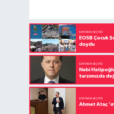
EDITÖRÜN SEÇTIĞI
EOSB Çocuk Şe
doydu
EDITÖRÜN SEÇTIĞI
Nebi Hatipoğlu
tarzımızda değ
EDITÖRÜN SEÇTIĞI
Ahmet Ataç 'ın