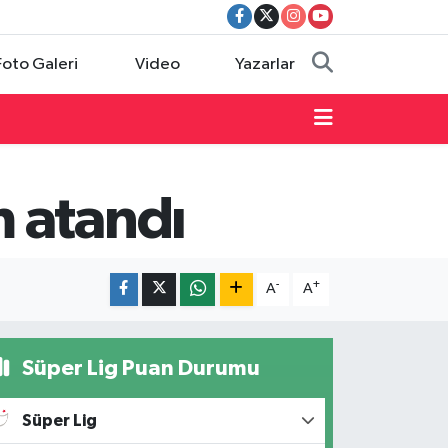
Foto Galeri
Video
Yazarlar
 atandı
-
+
A
A
Süper Lig Puan Durumu
Süper Lig