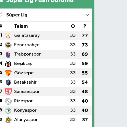
Süper Lig Puan Durumu
Süper Lig
#
Takım
O
P
1
Galatasaray
33
77
2
Fenerbahçe
33
73
3
Trabzonspor
33
69
4
Beşiktaş
33
59
5
Göztepe
33
55
6
Başakşehir
33
54
7
Samsunspor
33
48
8
Rizespor
33
40
9
Konyaspor
33
40
0
Alanyaspor
33
37