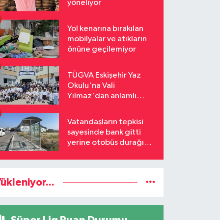
yöneliyor
Yol kenarına bırakılan
mobilyalar ve atıkların
önüne geçilemiyor
TÜGVA Eskişehir Yaz
Okulu'na Vali
Yılmaz'dan anlamlı
ziyaret
Vatandaşların tepkisi
sayesinde bank gitti
yerine otobüs durağı
geldi
ükleniyor...