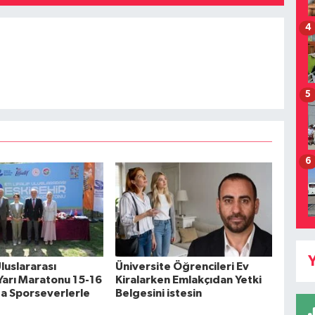
4
5
6
Y
 Uluslararası
Üniversite Öğrencileri Ev
 Yarı Maratonu 15-16
Kiralarken Emlakçıdan Yetki
a Sporseverlerle
Belgesini istesin