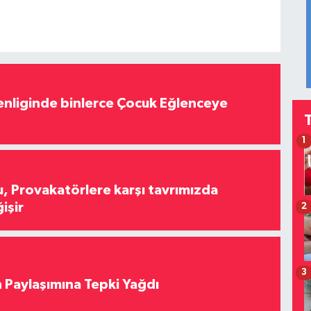
nliginde binlerce Çocuk Eğlenceye
1
, Provakatörlere karşı tavrımızda
işir
2
3
 Paylaşımına Tepki Yağdı