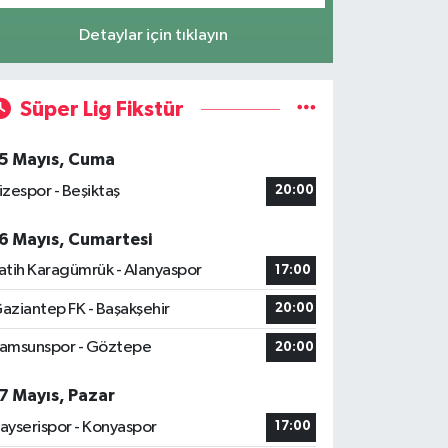
Detaylar için tıklayın
Süper Lig Fikstür
5 Mayıs, Cuma
izespor - Beşiktaş
20:00
6 Mayıs, Cumartesi
atih Karagümrük - Alanyaspor
17:00
aziantep FK - Başakşehir
20:00
amsunspor - Göztepe
20:00
7 Mayıs, Pazar
ayserispor - Konyaspor
17:00