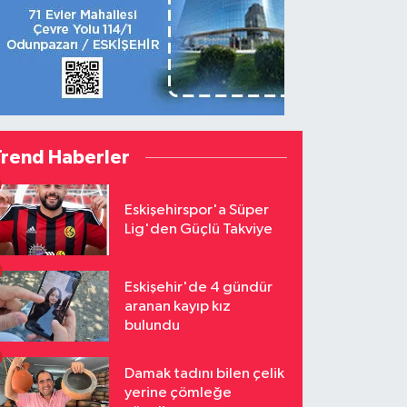
Trend Haberler
Eskişehirspor'a Süper
Lig'den Güçlü Takviye
Eskişehir'de 4 gündür
aranan kayıp kız
bulundu
Damak tadını bilen çelik
yerine çömleğe