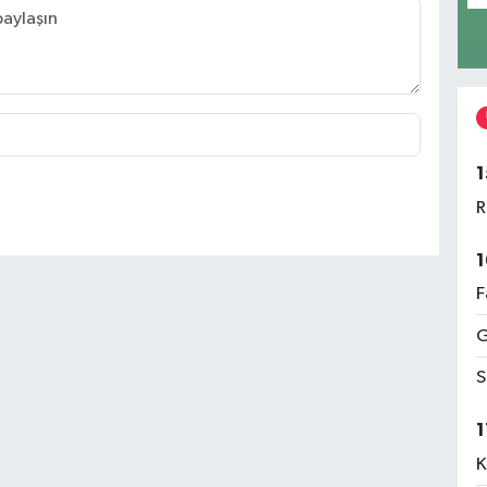
1
R
1
F
G
S
1
K