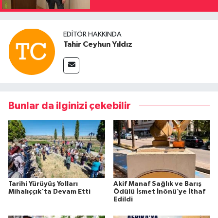
EDITÖR HAKKINDA
Tahir Ceyhun Yıldız
Bunlar da ilginizi çekebilir
Tarihi Yürüyüş Yolları
Akif Manaf Sağlık ve Barış
Mihalıççık'ta Devam Etti
Ödülü İsmet İnönü’ye İthaf
Edildi