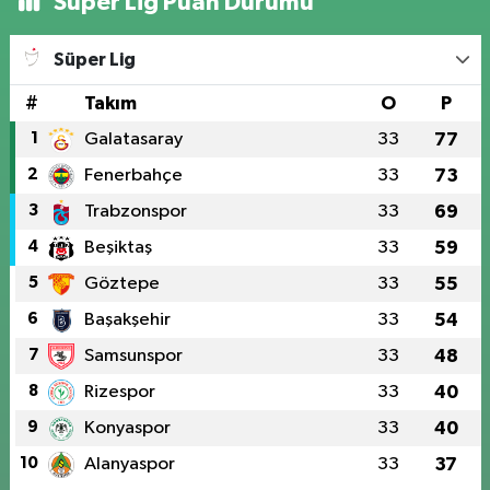
Süper Lig Puan Durumu
Süper Lig
#
Takım
O
P
1
Galatasaray
33
77
2
Fenerbahçe
33
73
3
Trabzonspor
33
69
4
Beşiktaş
33
59
5
Göztepe
33
55
6
Başakşehir
33
54
7
Samsunspor
33
48
8
Rizespor
33
40
9
Konyaspor
33
40
10
Alanyaspor
33
37