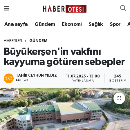
Ana sayfa
Eskişehir Nöbetçi Eczaneler
Ana sayfa
Gündem
Ekonomi
Sağlık
Spor
Gündem
Eskişehir Hava Durumu
HABERLER
GÜNDEM
Büyükerşen'in vakfını
Ekonomi
Eskişehir Namaz Vakitleri
kayyuma götüren sebepler
Sağlık
Eskişehir Trafik Yoğunluk Haritası
TAHIR CEYHUN YILDIZ
11.07.2025 - 13:08
245
EDITÖR
Spor
Süper Lig Puan Durumu ve Fikstür
YAYINLANMA
GÖSTERIM
Asayiş
Tüm Manşetler
Teknoloji
Son Dakika Haberleri
Haber Arşivi