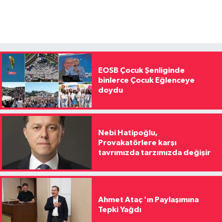
EOSB Çocuk Şenliginde
binlerce Çocuk Eğlenceye
doydu
Nebi Hatipoğlu,
Provakatörlere karşı
tavrımızda tarzımızda değişir
Ahmet Ataç 'ın Paylaşımına
Tepki Yağdı