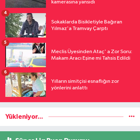
kamerasına yansıdı
4
Sokaklarda Bisikletiyle Bağıran
Yılmaz'a Tramvay Çarptı
5
Meclis Üyesinden Ataç' a Zor Soru:
Makam Aracı Eşine mi Tahsis Edildi
6
Yılların simitçisi esnaflığın zor
yönlerini anlattı
Yükleniyor...