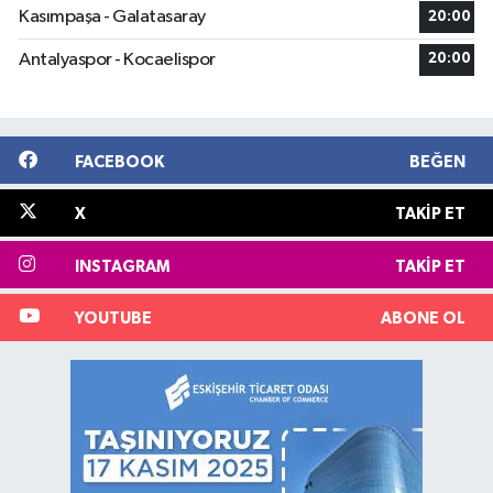
Kasımpaşa - Galatasaray
20:00
Antalyaspor - Kocaelispor
20:00
FACEBOOK
BEĞEN
X
TAKIP ET
INSTAGRAM
TAKIP ET
YOUTUBE
ABONE OL