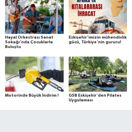
Hayal Orkestrası Sanat
Eskişehir’imizin mühendislik
Sokağı'nda Çocuklarla
gücü, Türkiye'nin gururu!
Buluştu
Motorinde Büyük İndirim !
GSB Eskişehir'den Pilates
Uygulaması