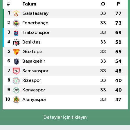
#
Takım
O
P
1
Galatasaray
33
77
2
Fenerbahçe
33
73
3
Trabzonspor
33
69
4
Beşiktaş
33
59
5
Göztepe
33
55
6
Başakşehir
33
54
7
Samsunspor
33
48
8
Rizespor
33
40
9
Konyaspor
33
40
10
Alanyaspor
33
37
Detaylar için tıklayın