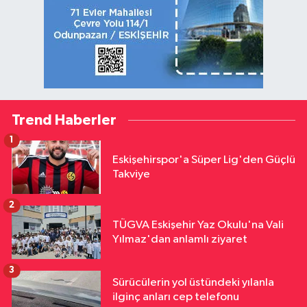
Trend Haberler
1
Eskişehirspor'a Süper Lig'den Güçlü
Takviye
2
TÜGVA Eskişehir Yaz Okulu'na Vali
Yılmaz'dan anlamlı ziyaret
3
Sürücülerin yol üstündeki yılanla
ilginç anları cep telefonu