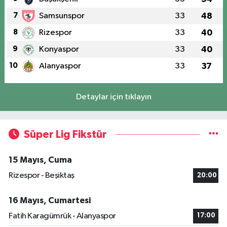
7
Samsunspor
33
48
8
Rizespor
33
40
9
Konyaspor
33
40
10
Alanyaspor
33
37
Detaylar için tıklayın
Süper Lig Fikstür
15 Mayıs, Cuma
Rizespor - Beşiktaş
20:00
16 Mayıs, Cumartesi
Fatih Karagümrük - Alanyaspor
17:00