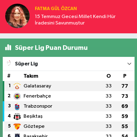
FATMA GÜL ÖZCAN
15 Temmuz Gecesi Millet Kendi Hür
İradesini Savunmuştur
Süper Lig Puan Durumu
Süper Lig
#
Takım
O
P
1
Galatasaray
33
77
2
Fenerbahçe
33
73
3
Trabzonspor
33
69
4
Beşiktaş
33
59
5
Göztepe
33
55
6
Başakşehir
33
54