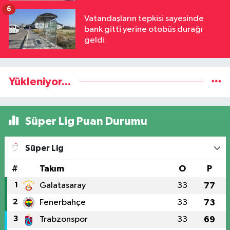
6
Vatandaşların tepkisi sayesinde
bank gitti yerine otobüs durağı
geldi
Yükleniyor...
Süper Lig Puan Durumu
Süper Lig
#
Takım
O
P
1
Galatasaray
33
77
2
Fenerbahçe
33
73
3
Trabzonspor
33
69