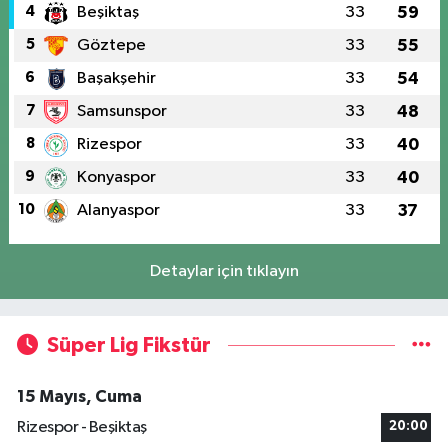
4
Beşiktaş
33
59
5
Göztepe
33
55
6
Başakşehir
33
54
7
Samsunspor
33
48
8
Rizespor
33
40
9
Konyaspor
33
40
10
Alanyaspor
33
37
Detaylar için tıklayın
Süper Lig Fikstür
15 Mayıs, Cuma
Rizespor - Beşiktaş
20:00