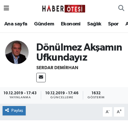
Ana sayfa
Eskişehir Nöbetçi Eczaneler
Ana sayfa
Gündem
Ekonomi
Sağlık
Spor
Gündem
Eskişehir Hava Durumu
Dönülmez Akşamın
Ekonomi
Eskişehir Namaz Vakitleri
Ufkundayız
Sağlık
Eskişehir Trafik Yoğunluk Haritası
SERDAR DEMIRHAN
Spor
Süper Lig Puan Durumu ve Fikstür
10.12.2019 - 17:43
10.12.2019 - 17:46
1632
Asayiş
Tüm Manşetler
YAYINLANMA
GÜNCELLEME
GÖSTERIM
Teknoloji
Son Dakika Haberleri
Paylaş
-
+
A
A
Haber Arşivi