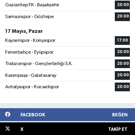
Gaziantep FK - Başakşehir
20:00
Samsunspor - Göztepe
20:00
17 Mayıs, Pazar
Kayserispor - Konyaspor
17:00
Fenerbahçe - Eyüpspor
20:00
Trabzonspor - Gençlerbirliği S.K.
20:00
Kasımpaşa - Galatasaray
20:00
Antalyaspor - Kocaelispor
20:00
FACEBOOK
BEĞEN
X
TAKIP ET