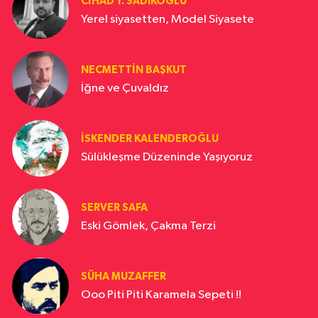
CIHAD Y. SADIKOĞLU
Yerel siyasetten, Model Siyasete
NECMETTIN BAŞKUT
İğne ve Çuvaldız
İSKENDER KALENDEROĞLU
Sülükleşme Düzeninde Yaşıyoruz
SERVER SAFA
Eski Gömlek, Çakma Terzi
SÜHA MUZAFFER
Ooo Piti Piti Karamela Sepeti !!