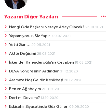
Yazarın Diğer Yazıları
Hangi Oda Başkanı Nereye Aday Olacak?
26.10.2021
Yapamıyoruz, Siz Yapın!
09.07.2021
Yetti Gari…
29.05.2021
Aktör Değişimi
29.03.2021
İskender Kalenderoğlu’na Cevaben
18.03.2021
DEVA Kongresinin Ardından
31.12.2020
Aramıza Hoş Geldin Kesikbaş!
26.12.2020
Ben ve Ağabeyim
21.11.2020
Dert mi Deva mı?
13.10.2020
Eskişehir Siyasetinde Güz Gülleri
09.09.2020