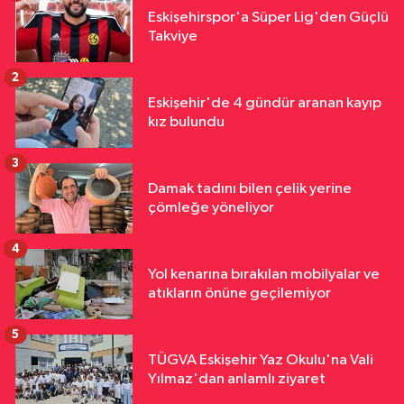
Eskişehirspor'a Süper Lig'den Güçlü
Takviye
2
Eskişehir'de 4 gündür aranan kayıp
kız bulundu
3
Damak tadını bilen çelik yerine
çömleğe yöneliyor
4
Yol kenarına bırakılan mobilyalar ve
atıkların önüne geçilemiyor
5
TÜGVA Eskişehir Yaz Okulu'na Vali
Yılmaz'dan anlamlı ziyaret