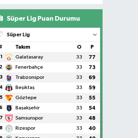
Süper Lig Puan Durumu
Süper Lig
#
Takım
O
P
1
Galatasaray
33
77
2
Fenerbahçe
33
73
3
Trabzonspor
33
69
4
Beşiktaş
33
59
5
Göztepe
33
55
6
Başakşehir
33
54
7
Samsunspor
33
48
8
Rizespor
33
40