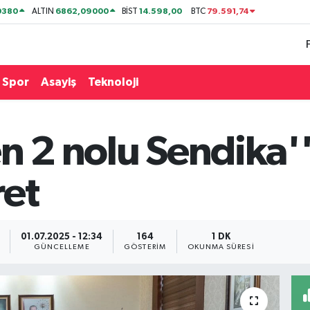
0380
6862,09000
14.598,00
79.591,74
ALTIN
BİST
BTC
Spor
Asayiş
Teknoloji
n 2 nolu Sendika'
ret
01.07.2025 - 12:34
164
1 DK
GÜNCELLEME
GÖSTERIM
OKUNMA SÜRESI