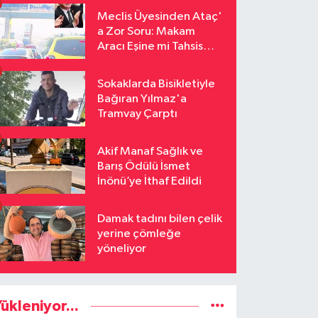
Meclis Üyesinden Ataç'
a Zor Soru: Makam
Aracı Eşine mi Tahsis
Edildi
Sokaklarda Bisikletiyle
Bağıran Yılmaz'a
Tramvay Çarptı
Akif Manaf Sağlık ve
Barış Ödülü İsmet
İnönü’ye İthaf Edildi
Damak tadını bilen çelik
yerine çömleğe
yöneliyor
ükleniyor...