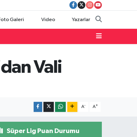
Foto Galeri
Video
Yazarlar
'dan Vali
-
+
A
A
Süper Lig Puan Durumu