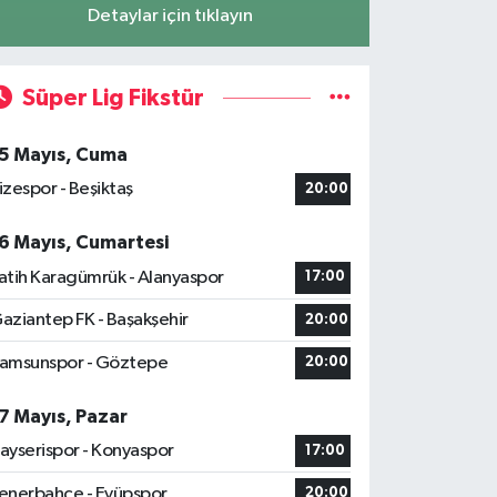
Detaylar için tıklayın
Süper Lig Fikstür
5 Mayıs, Cuma
izespor - Beşiktaş
20:00
6 Mayıs, Cumartesi
atih Karagümrük - Alanyaspor
17:00
aziantep FK - Başakşehir
20:00
amsunspor - Göztepe
20:00
7 Mayıs, Pazar
ayserispor - Konyaspor
17:00
enerbahçe - Eyüpspor
20:00