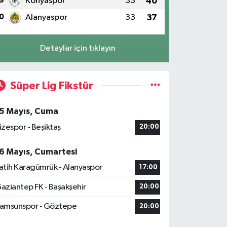
9
Konyaspor
33
40
0
Alanyaspor
33
37
Detaylar için tıklayın
Süper Lig Fikstür
5 Mayıs, Cuma
izespor - Beşiktaş
20:00
6 Mayıs, Cumartesi
atih Karagümrük - Alanyaspor
17:00
aziantep FK - Başakşehir
20:00
amsunspor - Göztepe
20:00