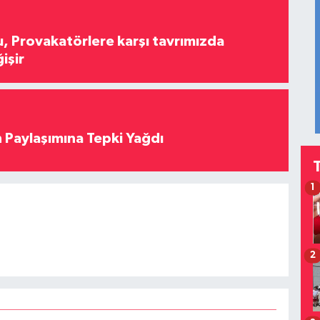
, Provakatörlere karşı tavrımızda
işir
 Paylaşımına Tepki Yağdı
1
2