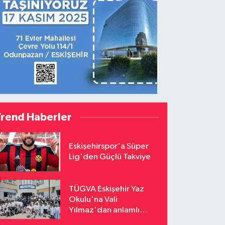
Trend Haberler
Eskişehirspor'a Süper
Lig'den Güçlü Takviye
TÜGVA Eskişehir Yaz
Okulu'na Vali
Yılmaz'dan anlamlı
ziyaret