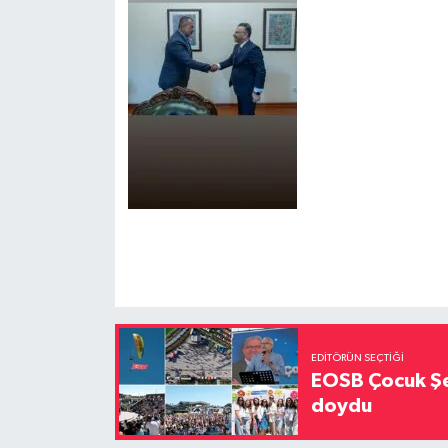
EDITÖRÜN SEÇTIĞI
EOSB Çocuk Şe
doydu