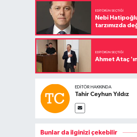
EDITÖRÜN SEÇTIĞI
Nebi Hatipoğlu
tarzımızda değ
EDITÖRÜN SEÇTIĞI
Ahmet Ataç 'ın
EDITÖR HAKKINDA
Tahir Ceyhun Yıldız
Bunlar da ilginizi çekebilir