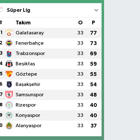
Süper Lig
#
Takım
O
P
1
Galatasaray
33
77
2
Fenerbahçe
33
73
3
Trabzonspor
33
69
4
Beşiktaş
33
59
5
Göztepe
33
55
6
Başakşehir
33
54
7
Samsunspor
33
48
8
Rizespor
33
40
9
Konyaspor
33
40
0
Alanyaspor
33
37