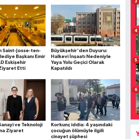
3
4
n Saint-Josse-ten-
Büyükşehir'den Duyuru:
ediye Başkanı Emir
Halkevi İnşaatı Nedeniyle
5
AD Eskişehir
Yaya Yolu Geçici Olarak
Ziyaret Etti
Kapatıldı
6
anayi ve Teknoloji
Korkunç iddia: 4 yaşındaki
na Ziyaret
çocuğun ölümüyle ilgili
Y
cinayet şüphesi