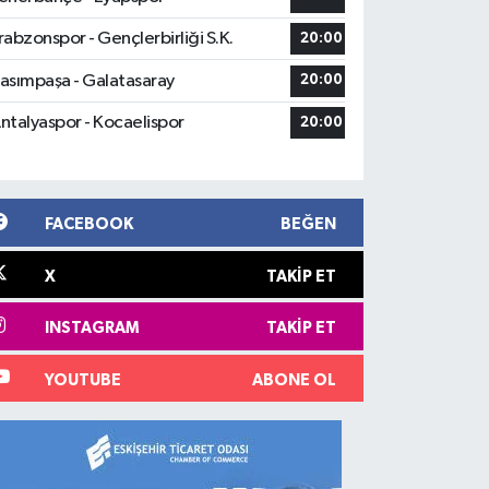
rabzonspor - Gençlerbirliği S.K.
20:00
asımpaşa - Galatasaray
20:00
ntalyaspor - Kocaelispor
20:00
FACEBOOK
BEĞEN
X
TAKIP ET
INSTAGRAM
TAKIP ET
YOUTUBE
ABONE OL