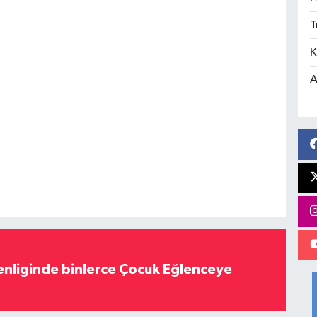
T
K
A
nliginde binlerce Çocuk Eğlenceye