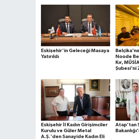
Eskişehir'in Geleceği Masaya
Belçika’nı
Yatırıldı
Noode Bel
Kır, MÜSİ
Şubesi’ni 
Eskişehir İl Kadın Girişimciler
Atap’tan S
Kurulu ve Güler Metal
Bakanlığı’
A.Ş.'den Sanayide Kadın Eli