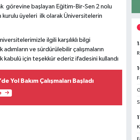
ak görevine başlayan Eğitim-Bir-Sen 2 nolu
urulu üyeleri ilk olarak Üniversitelerin
ersitelerimizle ilgili karşılıklı bilgi
1
ak adımların ve sürdürülebilir çalışmaların
R
 kabulü için teşekkür ederiz ifadesini kullandı
1
F
de Yol Bakım Çalışmaları Başladı
G
e
S
1
K
F