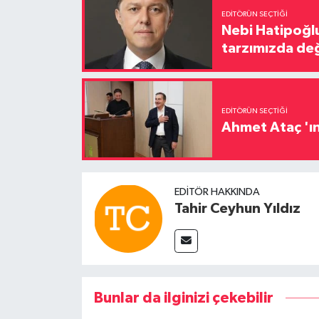
EDITÖRÜN SEÇTIĞI
Nebi Hatipoğlu
tarzımızda değ
EDITÖRÜN SEÇTIĞI
Ahmet Ataç 'ın
EDITÖR HAKKINDA
Tahir Ceyhun Yıldız
Bunlar da ilginizi çekebilir