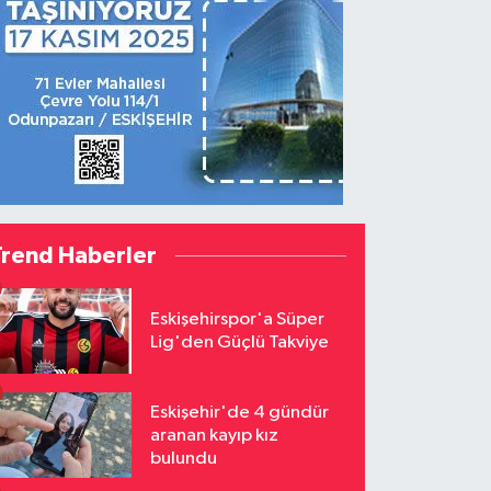
Trend Haberler
Eskişehirspor'a Süper
Lig'den Güçlü Takviye
Eskişehir'de 4 gündür
aranan kayıp kız
bulundu