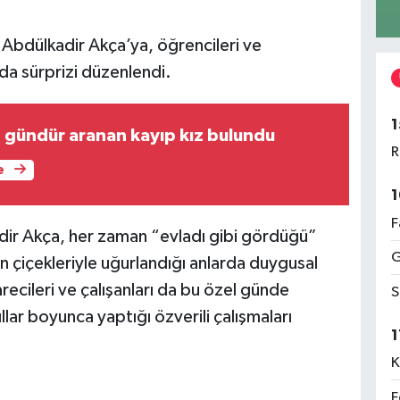
 Abdülkadir Akça’ya, öğrencileri ve
eda sürprizi düzenlendi.
1
4 gündür aranan kayıp kız bulundu
R
e
1
F
ir Akça, her zaman “evladı gibi gördüğü”
G
nin çiçekleriyle uğurlandığı anlarda duygusal
recileri ve çalışanları da bu özel günde
S
llar boyunca yaptığı özverili çalışmaları
1
K
F