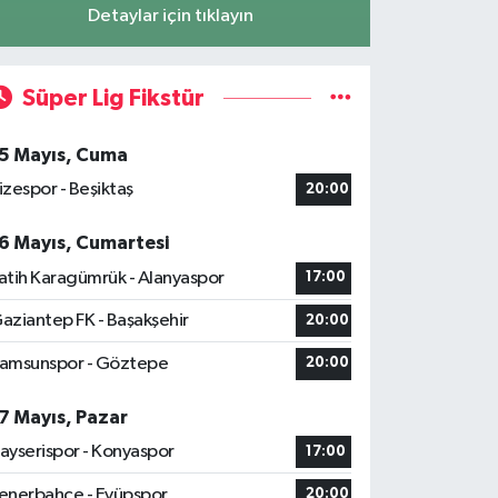
Detaylar için tıklayın
Süper Lig Fikstür
5 Mayıs, Cuma
izespor - Beşiktaş
20:00
6 Mayıs, Cumartesi
atih Karagümrük - Alanyaspor
17:00
aziantep FK - Başakşehir
20:00
amsunspor - Göztepe
20:00
7 Mayıs, Pazar
ayserispor - Konyaspor
17:00
enerbahçe - Eyüpspor
20:00