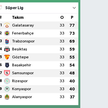
Süper Lig
#
Takım
O
P
1
Galatasaray
33
77
2
Fenerbahçe
33
73
3
Trabzonspor
33
69
4
Beşiktaş
33
59
5
Göztepe
33
55
6
Başakşehir
33
54
7
Samsunspor
33
48
8
Rizespor
33
40
9
Konyaspor
33
40
0
Alanyaspor
33
37