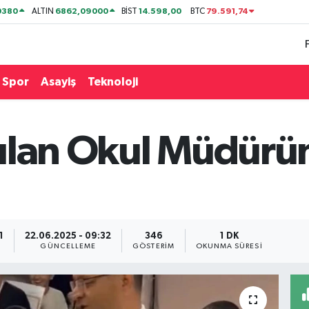
0380
6862,09000
14.598,00
79.591,74
ALTIN
BİST
BTC
Spor
Asayiş
Teknoloji
rılan Okul Müdürü
1
22.06.2025 - 09:32
346
1 DK
GÜNCELLEME
GÖSTERIM
OKUNMA SÜRESI