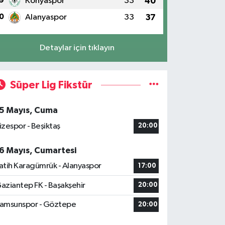
9
Konyaspor
33
40
0
Alanyaspor
33
37
Detaylar için tıklayın
Süper Lig Fikstür
5 Mayıs, Cuma
izespor - Beşiktaş
20:00
6 Mayıs, Cumartesi
atih Karagümrük - Alanyaspor
17:00
aziantep FK - Başakşehir
20:00
amsunspor - Göztepe
20:00