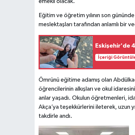
emekli olacak.
Eğitim ve öğretim yılının son gününde
meslektaşları tarafından anlamlı bir v
Eskişehir'de 
İçeriği Görüntül
Ömrünü eğitime adamış olan Abdülkad
öğrencilerinin alkışları ve okul idaresi
anlar yaşadı. Okulun öğretmenleri, ida
Akça’ya teşekkürlerini ileterek, uzun yı
takdirle andı.