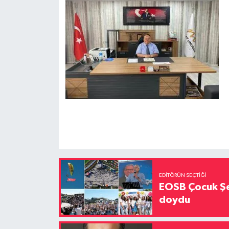
EDITÖRÜN SEÇTIĞI
EOSB Çocuk Şe
doydu