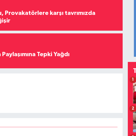
, Provakatörlere karşı tavrımızda
işir
 Paylaşımına Tepki Yağdı
1
2