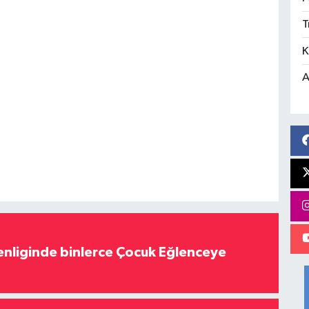
T
K
A
nliginde binlerce Çocuk Eğlenceye