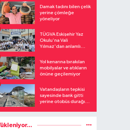
Damak tadını bilen çelik
yerine çömleğe
yöneliyor
TÜGVA Eskişehir Yaz
Okulu'na Vali
Yılmaz'dan anlamlı
ziyaret
Yol kenarına bırakılan
mobilyalar ve atıkların
önüne geçilemiyor
Vatandaşların tepkisi
sayesinde bank gitti
yerine otobüs durağı
geldi
ükleniyor...