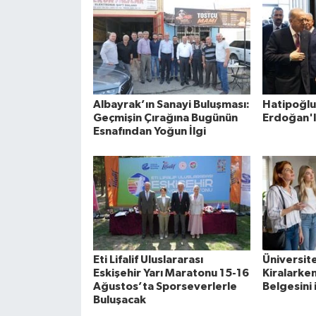
Albayrak’ın Sanayi Buluşması:
Hatipoğl
Geçmişin Çırağına Bugünün
Erdoğan'l
Esnafından Yoğun İlgi
Eti Lifalif Uluslararası
Üniversite
Eskişehir Yarı Maratonu 15-16
Kiralarke
Ağustos’ta Sporseverlerle
Belgesini 
Buluşacak