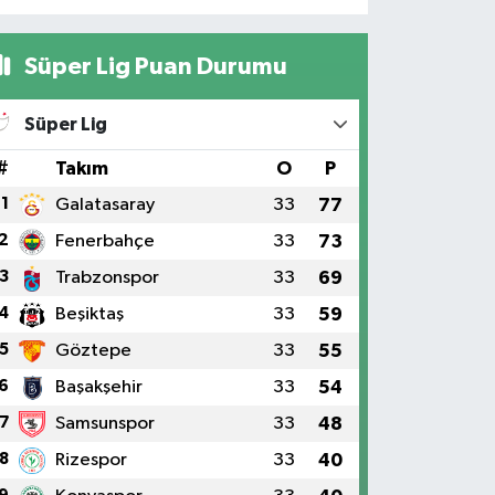
Süper Lig Puan Durumu
Süper Lig
#
Takım
O
P
1
Galatasaray
33
77
2
Fenerbahçe
33
73
3
Trabzonspor
33
69
4
Beşiktaş
33
59
5
Göztepe
33
55
6
Başakşehir
33
54
7
Samsunspor
33
48
8
Rizespor
33
40