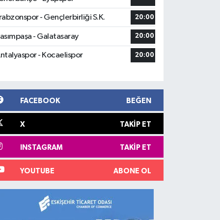
rabzonspor - Gençlerbirliği S.K.
20:00
asımpaşa - Galatasaray
20:00
ntalyaspor - Kocaelispor
20:00
FACEBOOK
BEĞEN
X
TAKIP ET
INSTAGRAM
TAKIP ET
YOUTUBE
ABONE OL