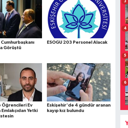
3
4
u Cumhurbaşkanı
ESOGU 203 Personel Alacak
a Görüştü
5
6
 Öğrencileri Ev
Eskişehir'de 4 gündür aranan
n Emlakçıdan Yetki
kayıp kız bulundu
istesin
Y