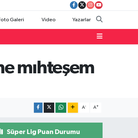
Foto Galeri
Video
Yazarlar
ne mıhteşem
-
+
A
A
Süper Lig Puan Durumu