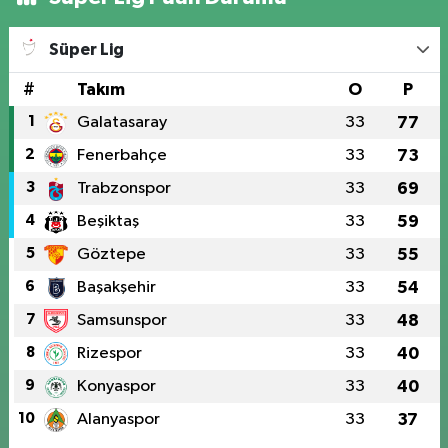
Süper Lig
#
Takım
O
P
1
Galatasaray
33
77
2
Fenerbahçe
33
73
3
Trabzonspor
33
69
4
Beşiktaş
33
59
5
Göztepe
33
55
6
Başakşehir
33
54
7
Samsunspor
33
48
8
Rizespor
33
40
9
Konyaspor
33
40
10
Alanyaspor
33
37