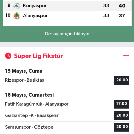
9
Konyaspor
33
40
10
Alanyaspor
33
37
Detaylar için tıklayın
Süper Lig Fikstür
15 Mayıs, Cuma
Rizespor - Beşiktaş
20:00
16 Mayıs, Cumartesi
Fatih Karagümrük - Alanyaspor
17:00
Gaziantep FK - Başakşehir
20:00
Samsunspor - Göztepe
20:00