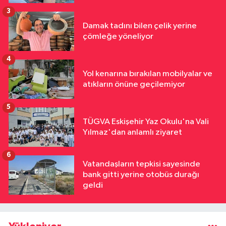
3
Damak tadını bilen çelik yerine
çömleğe yöneliyor
4
Yol kenarına bırakılan mobilyalar ve
atıkların önüne geçilemiyor
5
TÜGVA Eskişehir Yaz Okulu'na Vali
Yılmaz'dan anlamlı ziyaret
6
Vatandaşların tepkisi sayesinde
bank gitti yerine otobüs durağı
geldi