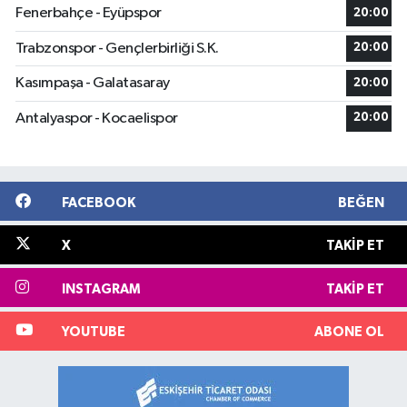
Fenerbahçe - Eyüpspor
20:00
Trabzonspor - Gençlerbirliği S.K.
20:00
Kasımpaşa - Galatasaray
20:00
Antalyaspor - Kocaelispor
20:00
FACEBOOK
BEĞEN
X
TAKIP ET
INSTAGRAM
TAKIP ET
YOUTUBE
ABONE OL