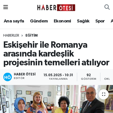
Ana sayfa
Eskişehir Nöbetçi Eczaneler
Ana sayfa
Gündem
Ekonomi
Sağlık
Spor
Gündem
Eskişehir Hava Durumu
HABERLER
EĞİTİM
Eskişehir ile Romanya
Ekonomi
Eskişehir Namaz Vakitleri
arasında kardeşlik
Sağlık
Eskişehir Trafik Yoğunluk Haritası
projesinin temelleri atılıyor
Spor
Süper Lig Puan Durumu ve Fikstür
HABER ÖTESI
15.05.2025 - 10:31
92
EDITÖR
YAYINLANMA
GÖSTERIM
OKUN
Asayiş
Tüm Manşetler
Teknoloji
Son Dakika Haberleri
Haber Arşivi