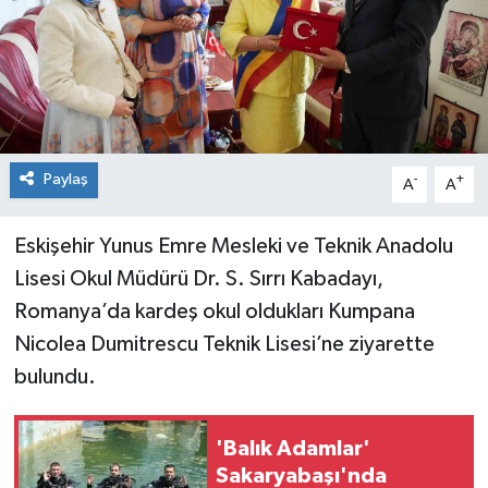
Paylaş
-
+
A
A
Eskişehir Yunus Emre Mesleki ve Teknik Anadolu
Lisesi Okul Müdürü Dr. S. Sırrı Kabadayı,
Romanya’da kardeş okul oldukları Kumpana
Nicolea Dumitrescu Teknik Lisesi’ne ziyarette
bulundu.
'Balık Adamlar'
Sakaryabaşı'nda