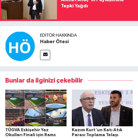
Tepki Yağdı
EDITÖR HAKKINDA
Haber Ötesi
Bunlar da ilginizi çekebilir
TÜGVA Eskişehir Yaz
Kazım Kurt'un Katı Atık
Okulları Finali için Rams
Parası Toplama Telaşı