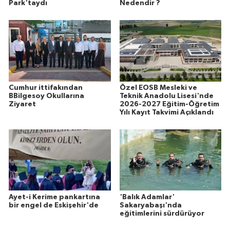
Park'taydı
Nedendir ?
Cumhur ittifakından
Özel EOSB Mesleki ve
BBilgesoy Okullarına
Teknik Anadolu Lisesi'nde
Ziyaret
2026-2027 Eğitim-Öğretim
Yılı Kayıt Takvimi Açıklandı
Ayet-i Kerime pankartına
'Balık Adamlar'
bir engel de Eskişehir'de
Sakaryabaşı'nda
eğitimlerini sürdürüyor