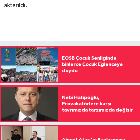
aktarıldı.
EOSB Çocuk Şenliginde
binlerce Çocuk Eğlenceye
doydu
Nebi Hatipoğlu,
Provakatörlere karşı
tavrımızda tarzımızda değişir
Ahmet Ataç 'ın Paylaşımına