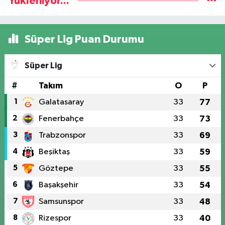
Yükleniyor...
Süper Lig Puan Durumu
Süper Lig
#
Takım
O
P
1
Galatasaray
33
77
2
Fenerbahçe
33
73
3
Trabzonspor
33
69
4
Beşiktaş
33
59
5
Göztepe
33
55
6
Başakşehir
33
54
7
Samsunspor
33
48
8
Rizespor
33
40