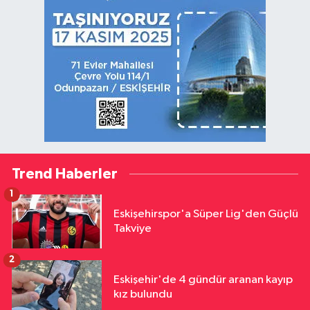
Trend Haberler
1
Eskişehirspor'a Süper Lig'den Güçlü
Takviye
2
Eskişehir'de 4 gündür aranan kayıp
kız bulundu