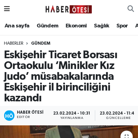
Ana sayfa
Eskişehir Nöbetçi Eczaneler
Ana sayfa
Gündem
Ekonomi
Sağlık
Spor
Gündem
Eskişehir Hava Durumu
HABERLER
GÜNDEM
Eskişehir Ticaret Borsası
Ekonomi
Eskişehir Namaz Vakitleri
Ortaokulu ‘Minikler Kız
Sağlık
Eskişehir Trafik Yoğunluk Haritası
Judo’ müsabakalarında
Eskişehir il birinciliğini
Spor
Süper Lig Puan Durumu ve Fikstür
kazandı
Asayiş
Tüm Manşetler
HABER ÖTESI
23.02.2024 - 10:31
23.02.2024 - 11:40
Teknoloji
Son Dakika Haberleri
EDITÖR
YAYINLANMA
GÜNCELLEME
Haber Arşivi