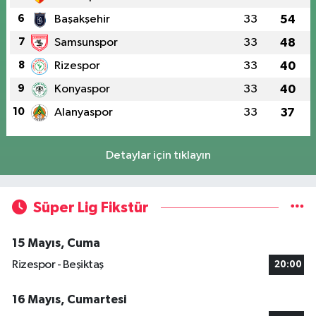
6
Başakşehir
33
54
7
Samsunspor
33
48
8
Rizespor
33
40
9
Konyaspor
33
40
10
Alanyaspor
33
37
Detaylar için tıklayın
Süper Lig Fikstür
15 Mayıs, Cuma
Rizespor - Beşiktaş
20:00
16 Mayıs, Cumartesi