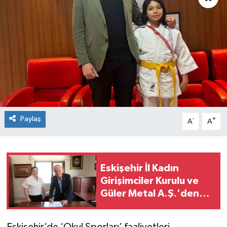
Paylaş
-
+
A
A
Eskişehir İl Kadın
Girişimciler Kurulu ve
Güler Metal A.Ş.'den
Sanayide Kadın Eli
Protokolü