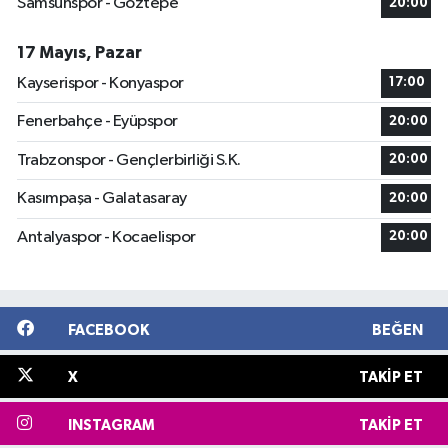
Samsunspor - Göztepe
20:00
17 Mayıs, Pazar
Kayserispor - Konyaspor
17:00
Fenerbahçe - Eyüpspor
20:00
Trabzonspor - Gençlerbirliği S.K.
20:00
Kasımpaşa - Galatasaray
20:00
Antalyaspor - Kocaelispor
20:00
FACEBOOK
BEĞEN
X
TAKIP ET
INSTAGRAM
TAKIP ET