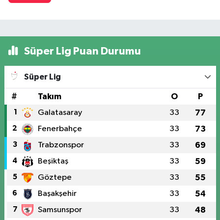
Süper Lig Puan Durumu
Süper Lig
#
Takım
O
P
1
Galatasaray
33
77
2
Fenerbahçe
33
73
3
Trabzonspor
33
69
4
Beşiktaş
33
59
5
Göztepe
33
55
6
Başakşehir
33
54
7
Samsunspor
33
48