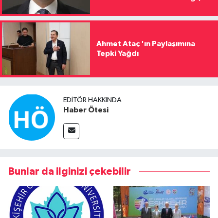
Ahmet Ataç 'ın Paylaşımına
Tepki Yağdı
EDITÖR HAKKINDA
Haber Ötesi
Bunlar da ilginizi çekebilir