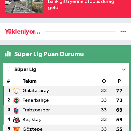
bank gitti yerine otobüs durağı
geldi
Yükleniyor...
Süper Lig Puan Durumu
Süper Lig
#
Takım
O
P
1
Galatasaray
33
77
2
Fenerbahçe
33
73
3
Trabzonspor
33
69
4
Beşiktaş
33
59
5
Göztepe
33
55