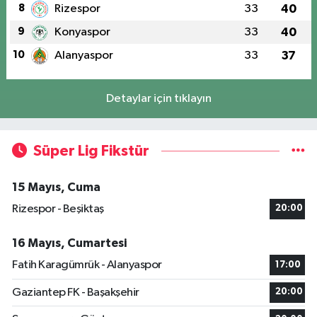
8
Rizespor
33
40
9
Konyaspor
33
40
10
Alanyaspor
33
37
Detaylar için tıklayın
Süper Lig Fikstür
15 Mayıs, Cuma
Rizespor - Beşiktaş
20:00
16 Mayıs, Cumartesi
Fatih Karagümrük - Alanyaspor
17:00
Gaziantep FK - Başakşehir
20:00