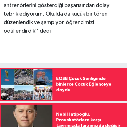
antrenörlerini gösterdiği başarısından dolayı
tebrik ediyorum. Okulda da küçük bir tören
düzenlendik ve şampiyon öğrencimizi
ödüllendirdik’’ dedi
EOSB Çocuk Şenliginde
binlerce Çocuk Eğlenceye
doydu
Nebi Hatipoğlu,
Provakatörlere karşı
tavrımızda tarzımızda değişir