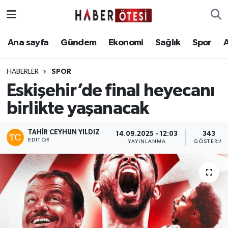
Ana sayfa
Eskişehir Nöbetçi Eczaneler
Ana sayfa
Gündem
Ekonomi
Sağlık
Spor
Gündem
Eskişehir Hava Durumu
HABERLER
SPOR
Eskişehir’de final heyecanı
Ekonomi
Eskişehir Namaz Vakitleri
birlikte yaşanacak
Sağlık
Eskişehir Trafik Yoğunluk Haritası
TAHIR CEYHUN YILDIZ
14.09.2025 - 12:03
343
EDITÖR
Spor
Süper Lig Puan Durumu ve Fikstür
YAYINLANMA
GÖSTERIM
Asayiş
Tüm Manşetler
Teknoloji
Son Dakika Haberleri
Haber Arşivi