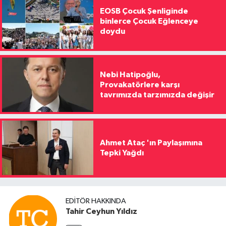
EOSB Çocuk Şenliginde
binlerce Çocuk Eğlenceye
doydu
Nebi Hatipoğlu,
Provakatörlere karşı
tavrımızda tarzımızda değişir
Ahmet Ataç 'ın Paylaşımına
Tepki Yağdı
EDITÖR HAKKINDA
Tahir Ceyhun Yıldız