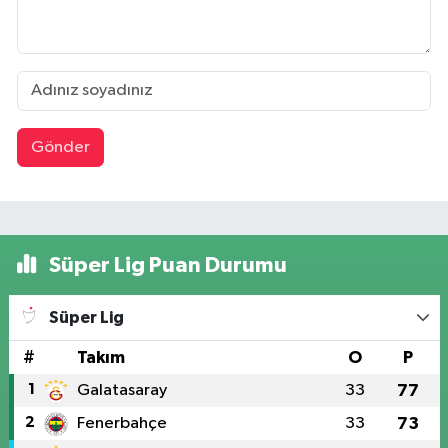
Gönder
Süper Lig Puan Durumu
Süper Lig
#
Takım
O
P
1
Galatasaray
33
77
2
Fenerbahçe
33
73