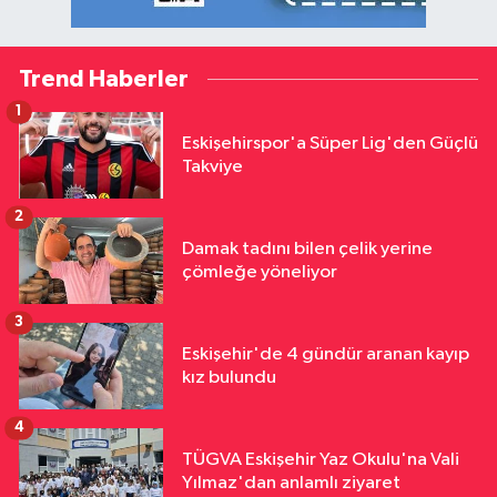
Trend Haberler
1
Eskişehirspor'a Süper Lig'den Güçlü
Takviye
2
Damak tadını bilen çelik yerine
çömleğe yöneliyor
3
Eskişehir'de 4 gündür aranan kayıp
kız bulundu
4
TÜGVA Eskişehir Yaz Okulu'na Vali
Yılmaz'dan anlamlı ziyaret