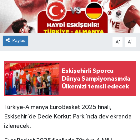
Paylaş
-
+
A
A
Eskişehirli Sporcu
Dünya Şampiyonasında
Ülkemizi temsil edecek
Türkiye-Almanya EuroBasket 2025 finali,
Eskişehir’de Dede Korkut Parkı’nda dev ekranda
izlenecek.