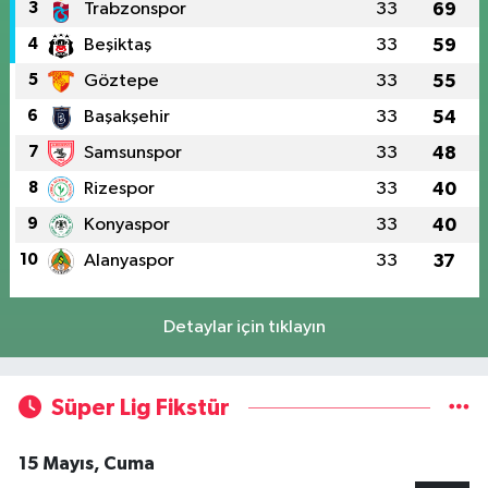
3
Trabzonspor
33
69
4
Beşiktaş
33
59
5
Göztepe
33
55
6
Başakşehir
33
54
7
Samsunspor
33
48
8
Rizespor
33
40
9
Konyaspor
33
40
10
Alanyaspor
33
37
Detaylar için tıklayın
Süper Lig Fikstür
15 Mayıs, Cuma