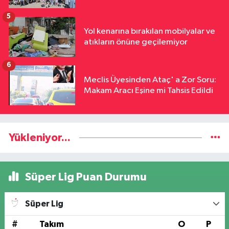
5
Yol kenarına bırakılan mobilyalar ve
atıkların önüne geçilemiyor
6
Meclis Üyesinden Ataç' a Zor Soru:
Makam Aracı Eşine mi Tahsis Edildi
Yükleniyor...
Süper Lig Puan Durumu
Süper Lig
#
Takım
O
P