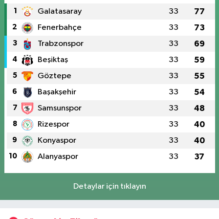
1
Galatasaray
33
77
2
Fenerbahçe
33
73
3
Trabzonspor
33
69
4
Beşiktaş
33
59
5
Göztepe
33
55
6
Başakşehir
33
54
7
Samsunspor
33
48
8
Rizespor
33
40
9
Konyaspor
33
40
10
Alanyaspor
33
37
Detaylar için tıklayın