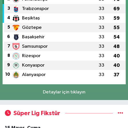
3
Trabzonspor
33
69
4
Beşiktaş
33
59
5
Göztepe
33
55
6
Başakşehir
33
54
7
Samsunspor
33
48
8
Rizespor
33
40
9
Konyaspor
33
40
10
Alanyaspor
33
37
Detaylar için tıklayın
Süper Lig Fikstür
15 Mayıs, Cuma