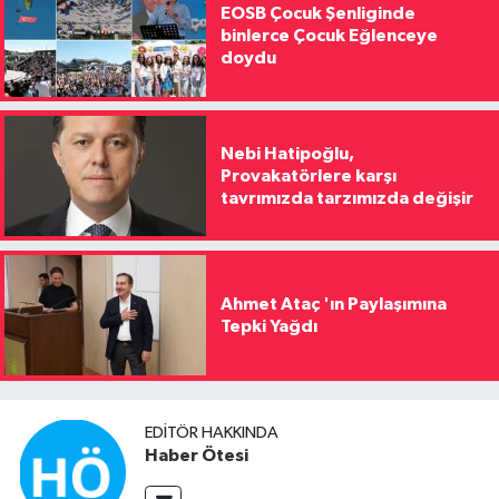
EOSB Çocuk Şenliginde
binlerce Çocuk Eğlenceye
doydu
Nebi Hatipoğlu,
Provakatörlere karşı
tavrımızda tarzımızda değişir
Ahmet Ataç 'ın Paylaşımına
Tepki Yağdı
EDITÖR HAKKINDA
Haber Ötesi