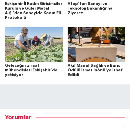
Eskişehir İl Kadın Girişimciler
Atap’tan Sanayi ve
Kurulu ve Güler Metal
Teknoloji Bakanlığı’na
A.Ş.'den Sanayide Kadın Eli
Ziyaret
Protokolü
Geleceğin ziraat
Akif Manaf Sağlık ve Barış
mühendisleri Eskişehir'de
Ödülü İsmet İnönü’ye İthaf
yetişiyor
Edildi
Yorumlar