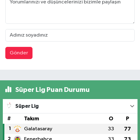
Gönder
Süper Lig Puan Durumu
Süper Lig
#
Takım
O
P
1
Galatasaray
33
77
2
Fenerbahçe
33
73