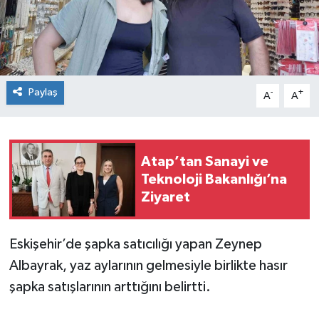
Paylaş
-
+
A
A
Atap’tan Sanayi ve
Teknoloji Bakanlığı’na
Ziyaret
Eskişehir’de şapka satıcılığı yapan Zeynep
Albayrak, yaz aylarının gelmesiyle birlikte hasır
şapka satışlarının arttığını belirtti.