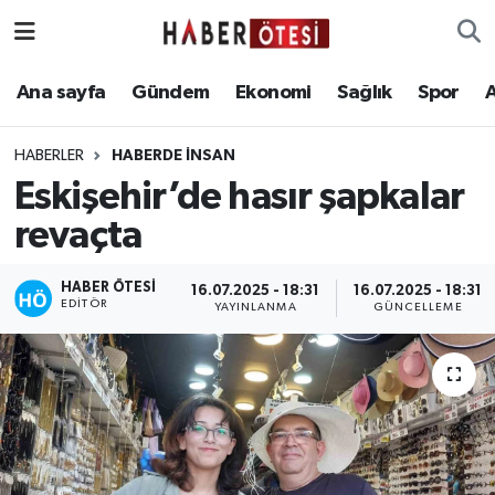
Ana sayfa
Eskişehir Nöbetçi Eczaneler
Ana sayfa
Gündem
Ekonomi
Sağlık
Spor
Gündem
Eskişehir Hava Durumu
HABERLER
HABERDE İNSAN
Eskişehir’de hasır şapkalar
Ekonomi
Eskişehir Namaz Vakitleri
revaçta
Sağlık
Eskişehir Trafik Yoğunluk Haritası
HABER ÖTESI
16.07.2025 - 18:31
16.07.2025 - 18:31
EDITÖR
Spor
Süper Lig Puan Durumu ve Fikstür
YAYINLANMA
GÜNCELLEME
Asayiş
Tüm Manşetler
Teknoloji
Son Dakika Haberleri
Haber Arşivi