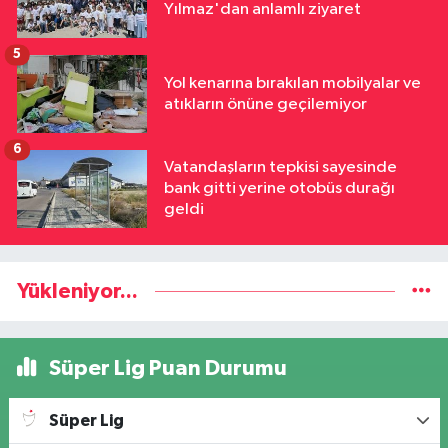
Yılmaz'dan anlamlı ziyaret
5
Yol kenarına bırakılan mobilyalar ve
atıkların önüne geçilemiyor
6
Vatandaşların tepkisi sayesinde
bank gitti yerine otobüs durağı
geldi
Yükleniyor...
Süper Lig Puan Durumu
Süper Lig