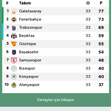
#
Takım
O
P
1
Galatasaray
33
77
2
Fenerbahçe
33
73
3
Trabzonspor
33
69
4
Beşiktaş
33
59
5
Göztepe
33
55
6
Başakşehir
33
54
7
Samsunspor
33
48
8
Rizespor
33
40
9
Konyaspor
33
40
10
Alanyaspor
33
37
Detaylar için tıklayın