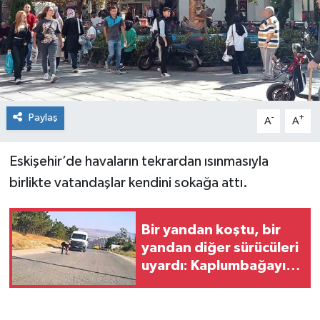
Paylaş
-
+
A
A
Eskişehir’de havaların tekrardan ısınmasıyla
birlikte vatandaşlar kendini sokağa attı.
Bir yandan koştu, bir
yandan diğer sürücüleri
uyardı: Kaplumbağayı
ezilmekten kurtardı