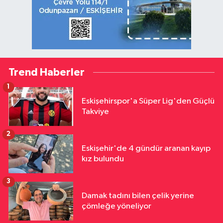
Trend Haberler
1
Eskişehirspor'a Süper Lig'den Güçlü
Takviye
2
Eskişehir'de 4 gündür aranan kayıp
kız bulundu
3
Damak tadını bilen çelik yerine
çömleğe yöneliyor