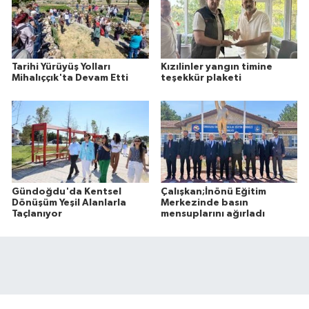
Tarihi Yürüyüş Yolları
Kızılinler yangın timine
Mihalıççık'ta Devam Etti
teşekkür plaketi
Gündoğdu'da Kentsel
Çalışkan;İnönü Eğitim
Dönüşüm Yeşil Alanlarla
Merkezinde basın
Taçlanıyor
mensuplarını ağırladı