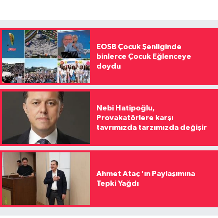
EOSB Çocuk Şenliginde
binlerce Çocuk Eğlenceye
doydu
Nebi Hatipoğlu,
Provakatörlere karşı
tavrımızda tarzımızda değişir
Ahmet Ataç 'ın Paylaşımına
Tepki Yağdı