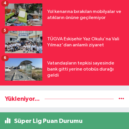
4
Yol kenarına bırakılan mobilyalar ve
atıkların önüne geçilemiyor
5
TÜGVA Eskişehir Yaz Okulu'na Vali
Yılmaz'dan anlamlı ziyaret
6
Vatandaşların tepkisi sayesinde
bank gitti yerine otobüs durağı
geldi
Yükleniyor...
Süper Lig Puan Durumu