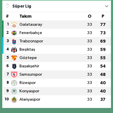
Süper Lig
#
Takım
O
P
1
Galatasaray
33
77
2
Fenerbahçe
33
73
3
Trabzonspor
33
69
4
Beşiktaş
33
59
5
Göztepe
33
55
6
Başakşehir
33
54
7
Samsunspor
33
48
8
Rizespor
33
40
9
Konyaspor
33
40
10
Alanyaspor
33
37