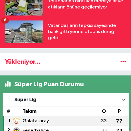
Yol kenarına bırakılan mobilyalar ve
atıkların önüne geçilemiyor
6
Vatandaşların tepkisi sayesinde
bank gitti yerine otobüs durağı
geldi
Yükleniyor...
Süper Lig Puan Durumu
Süper Lig
#
Takım
O
P
1
Galatasaray
33
77
2
Fenerbahçe
33
73