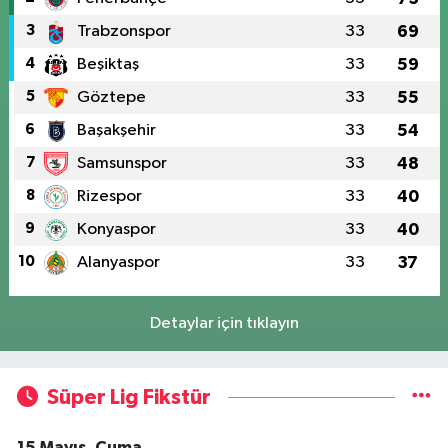
3
Trabzonspor
33
69
4
Beşiktaş
33
59
5
Göztepe
33
55
6
Başakşehir
33
54
7
Samsunspor
33
48
8
Rizespor
33
40
9
Konyaspor
33
40
10
Alanyaspor
33
37
Detaylar için tıklayın
Süper Lig Fikstür
15 Mayıs, Cuma