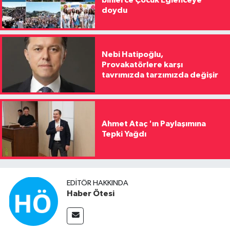
binlerce Çocuk Eğlenceye
doydu
Nebi Hatipoğlu,
Provakatörlere karşı
tavrımızda tarzımızda değişir
Ahmet Ataç 'ın Paylaşımına
Tepki Yağdı
EDITÖR HAKKINDA
Haber Ötesi