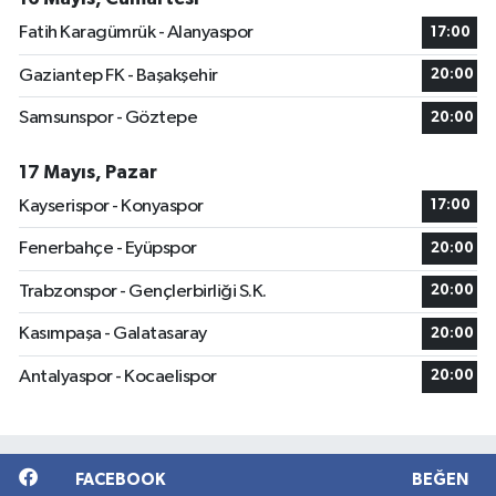
Fatih Karagümrük - Alanyaspor
17:00
Gaziantep FK - Başakşehir
20:00
Samsunspor - Göztepe
20:00
17 Mayıs, Pazar
Kayserispor - Konyaspor
17:00
Fenerbahçe - Eyüpspor
20:00
Trabzonspor - Gençlerbirliği S.K.
20:00
Kasımpaşa - Galatasaray
20:00
Antalyaspor - Kocaelispor
20:00
FACEBOOK
BEĞEN