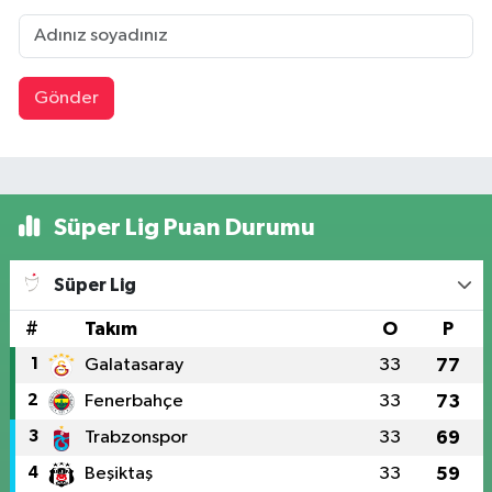
Gönder
Süper Lig Puan Durumu
Süper Lig
#
Takım
O
P
1
Galatasaray
33
77
2
Fenerbahçe
33
73
3
Trabzonspor
33
69
4
Beşiktaş
33
59