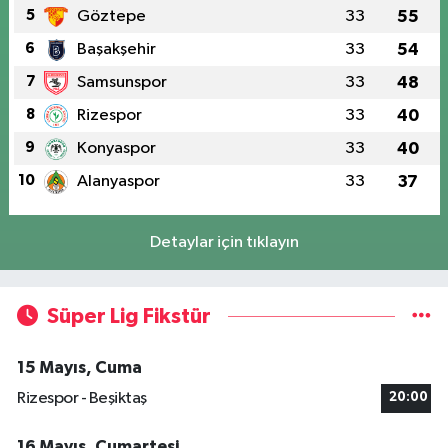
5
Göztepe
33
55
6
Başakşehir
33
54
7
Samsunspor
33
48
8
Rizespor
33
40
9
Konyaspor
33
40
10
Alanyaspor
33
37
Detaylar için tıklayın
Süper Lig Fikstür
15 Mayıs, Cuma
Rizespor - Beşiktaş
20:00
16 Mayıs, Cumartesi