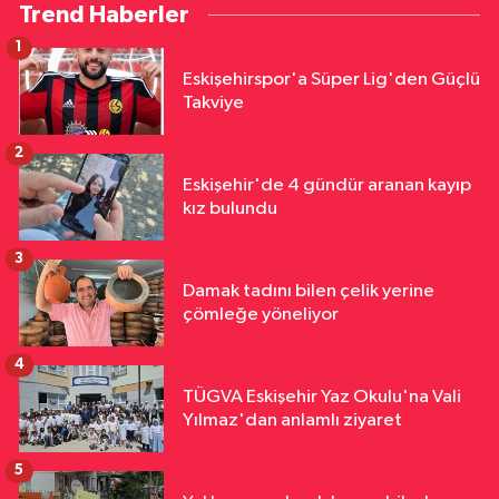
Trend Haberler
1
Eskişehirspor'a Süper Lig'den Güçlü
Takviye
2
Eskişehir'de 4 gündür aranan kayıp
kız bulundu
3
Damak tadını bilen çelik yerine
çömleğe yöneliyor
4
TÜGVA Eskişehir Yaz Okulu'na Vali
Yılmaz'dan anlamlı ziyaret
5