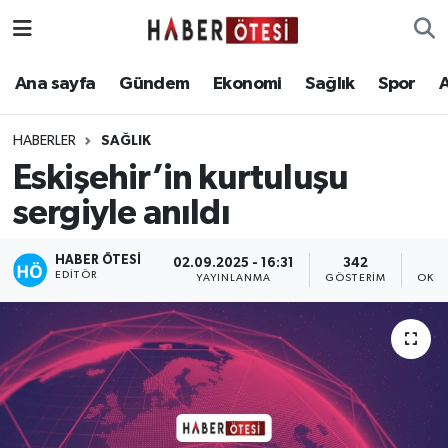
Ana sayfa
Eskişehir Nöbetçi Eczaneler
Ana sayfa
Gündem
Ekonomi
Sağlık
Spor
Gündem
Eskişehir Hava Durumu
HABERLER
SAĞLIK
Eskişehir’in kurtuluşu
Ekonomi
Eskişehir Namaz Vakitleri
sergiyle anıldı
Sağlık
Eskişehir Trafik Yoğunluk Haritası
HABER ÖTESI
02.09.2025 - 16:31
342
EDITÖR
Spor
Süper Lig Puan Durumu ve Fikstür
YAYINLANMA
GÖSTERIM
OKUN
Asayiş
Tüm Manşetler
Teknoloji
Son Dakika Haberleri
Haber Arşivi