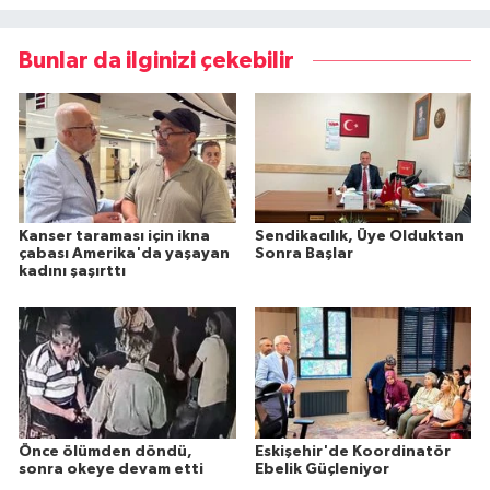
Bunlar da ilginizi çekebilir
Kanser taraması için ikna
Sendikacılık, Üye Olduktan
çabası Amerika'da yaşayan
Sonra Başlar
kadını şaşırttı
Önce ölümden döndü,
Eskişehir'de Koordinatör
sonra okeye devam etti
Ebelik Güçleniyor