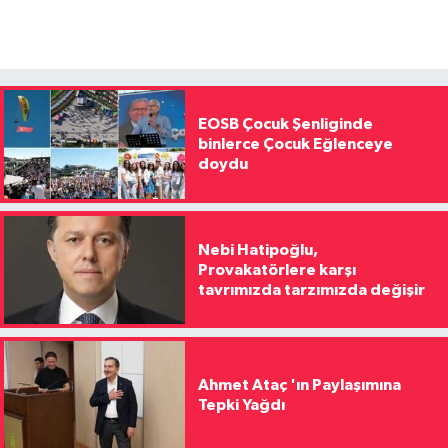
EOSB Çocuk Şenliginde
binlerce Çocuk Eğlenceye
doydu
Nebi Hatipoğlu,
Provakatörlere karşı
tavrımızda tarzımızda değişir
Ahmet Ataç 'ın Paylaşımına
Tepki Yağdı