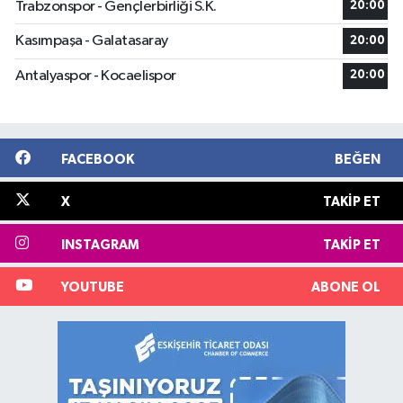
Trabzonspor - Gençlerbirliği S.K.
20:00
Kasımpaşa - Galatasaray
20:00
Antalyaspor - Kocaelispor
20:00
FACEBOOK
BEĞEN
X
TAKIP ET
INSTAGRAM
TAKIP ET
YOUTUBE
ABONE OL