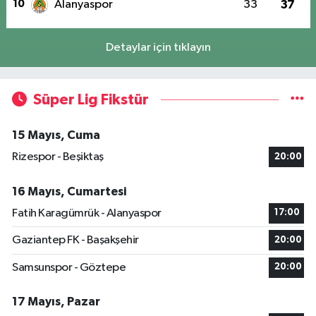
10
Alanyaspor
33
37
Detaylar için tıklayın
Süper Lig Fikstür
15 Mayıs, Cuma
Rizespor - Beşiktaş
20:00
16 Mayıs, Cumartesi
Fatih Karagümrük - Alanyaspor
17:00
Gaziantep FK - Başakşehir
20:00
Samsunspor - Göztepe
20:00
17 Mayıs, Pazar