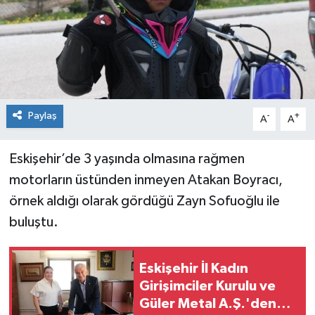
Paylaş
-
+
A
A
Eskişehir’de 3 yaşında olmasına rağmen
motorların üstünden inmeyen Atakan Boyracı,
örnek aldığı olarak gördüğü Zayn Sofuoğlu ile
buluştu.
Eskişehir İl Kadın
Girişimciler Kurulu ve
Güler Metal A.Ş.'den