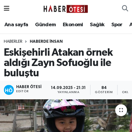
Ana sayfa
Eskişehir Nöbetçi Eczaneler
Ana sayfa
Gündem
Ekonomi
Sağlık
Spor
Gündem
Eskişehir Hava Durumu
HABERLER
HABERDE İNSAN
Eskişehirli Atakan örnek
Ekonomi
Eskişehir Namaz Vakitleri
aldığı Zayn Sofuoğlu ile
Sağlık
Eskişehir Trafik Yoğunluk Haritası
buluştu
Spor
Süper Lig Puan Durumu ve Fikstür
HABER ÖTESI
14.09.2025 - 21:31
84
EDITÖR
YAYINLANMA
GÖSTERIM
OKUN
Asayiş
Tüm Manşetler
Teknoloji
Son Dakika Haberleri
Haber Arşivi