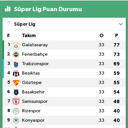
Süper Lig Puan Durumu
Süper Lig
#
Takım
O
P
1
Galatasaray
33
77
2
Fenerbahçe
33
73
3
Trabzonspor
33
69
4
Beşiktaş
33
59
5
Göztepe
33
55
6
Başakşehir
33
54
7
Samsunspor
33
48
8
Rizespor
33
40
9
Konyaspor
33
40