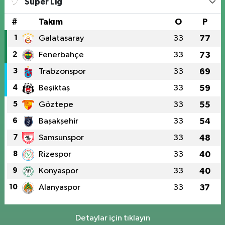
Süper Lig
#
Takım
O
P
1
Galatasaray
33
77
2
Fenerbahçe
33
73
3
Trabzonspor
33
69
4
Beşiktaş
33
59
5
Göztepe
33
55
6
Başakşehir
33
54
7
Samsunspor
33
48
8
Rizespor
33
40
9
Konyaspor
33
40
10
Alanyaspor
33
37
Detaylar için tıklayın