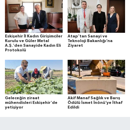
Eskişehir İl Kadın Girişimciler
Atap’tan Sanayi ve
Kurulu ve Güler Metal
Teknoloji Bakanlığı’na
A.Ş.'den Sanayide Kadın Eli
Ziyaret
Protokolü
Geleceğin ziraat
Akif Manaf Sağlık ve Barış
mühendisleri Eskişehir'de
Ödülü İsmet İnönü’ye İthaf
yetişiyor
Edildi