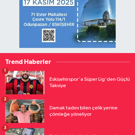
Trend Haberler
1
Eskişehirspor'a Süper Lig'den Güçlü
Takviye
2
Damak tadını bilen çelik yerine
çömleğe yöneliyor
3