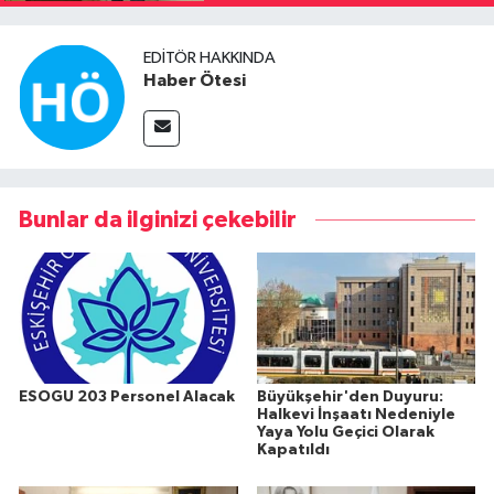
EDITÖR HAKKINDA
Haber Ötesi
Bunlar da ilginizi çekebilir
ESOGU 203 Personel Alacak
Büyükşehir'den Duyuru:
Halkevi İnşaatı Nedeniyle
Yaya Yolu Geçici Olarak
Kapatıldı