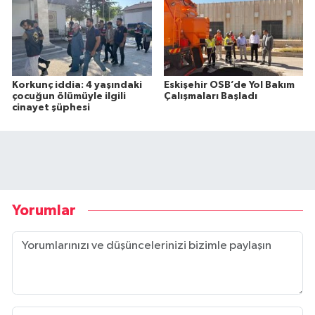
Korkunç iddia: 4 yaşındaki
Eskişehir OSB’de Yol Bakım
çocuğun ölümüyle ilgili
Çalışmaları Başladı
cinayet şüphesi
Yorumlar