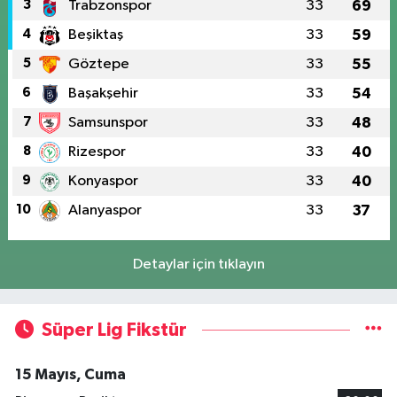
3
Trabzonspor
33
69
4
Beşiktaş
33
59
5
Göztepe
33
55
6
Başakşehir
33
54
7
Samsunspor
33
48
8
Rizespor
33
40
9
Konyaspor
33
40
10
Alanyaspor
33
37
Detaylar için tıklayın
Süper Lig Fikstür
15 Mayıs, Cuma