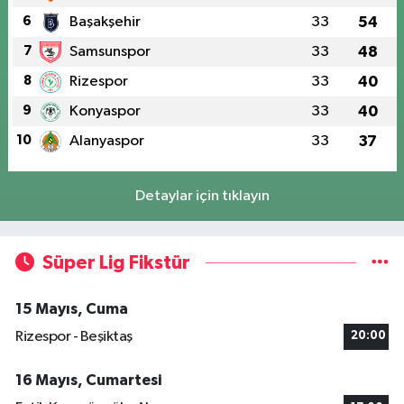
6
Başakşehir
33
54
7
Samsunspor
33
48
8
Rizespor
33
40
9
Konyaspor
33
40
10
Alanyaspor
33
37
Detaylar için tıklayın
Süper Lig Fikstür
15 Mayıs, Cuma
Rizespor - Beşiktaş
20:00
16 Mayıs, Cumartesi