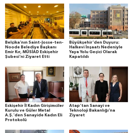
Belçika’nın Saint-Josse-ten-
Büyükşehir'den Duyuru:
Noode Belediye Başkanı
Halkevi İnşaatı Nedeniyle
Emir Kır, MÜSİAD Eskişehir
Yaya Yolu Geçici Olarak
Şubesi’ni Ziyaret Etti
Kapatıldı
Eskişehir İl Kadın Girişimciler
Atap’tan Sanayi ve
Kurulu ve Güler Metal
Teknoloji Bakanlığı’na
A.Ş.'den Sanayide Kadın Eli
Ziyaret
Protokolü