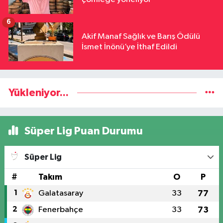
6
Akif Manaf Sağlık ve Barış Ödülü
İsmet İnönü’ye İthaf Edildi
Yükleniyor...
Süper Lig Puan Durumu
Süper Lig
#
Takım
O
P
1
Galatasaray
33
77
2
Fenerbahçe
33
73