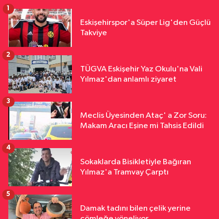
1
Eskişehirspor'a Süper Lig'den Güçlü
Takviye
2
TÜGVA Eskişehir Yaz Okulu'na Vali
Yılmaz'dan anlamlı ziyaret
3
Meclis Üyesinden Ataç' a Zor Soru:
Makam Aracı Eşine mi Tahsis Edildi
4
Sokaklarda Bisikletiyle Bağıran
Yılmaz'a Tramvay Çarptı
5
Damak tadını bilen çelik yerine
çömleğe yöneliyor