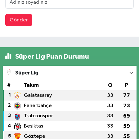
Gönder
Süper Lig Puan Durumu
Süper Lig
#
Takım
O
P
1
Galatasaray
33
77
2
Fenerbahçe
33
73
3
Trabzonspor
33
69
4
Beşiktaş
33
59
5
Göztepe
33
55