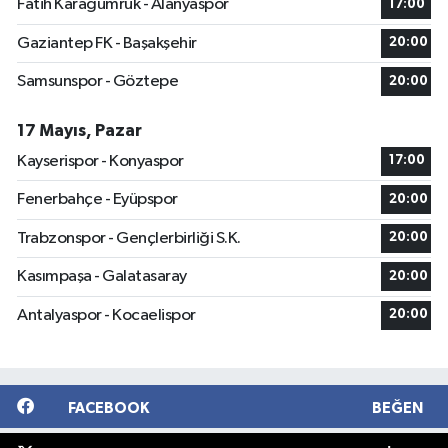
Fatih Karagümrük - Alanyaspor
17:00
Gaziantep FK - Başakşehir
20:00
Samsunspor - Göztepe
20:00
17 Mayıs, Pazar
Kayserispor - Konyaspor
17:00
Fenerbahçe - Eyüpspor
20:00
Trabzonspor - Gençlerbirliği S.K.
20:00
Kasımpaşa - Galatasaray
20:00
Antalyaspor - Kocaelispor
20:00
FACEBOOK
BEĞEN