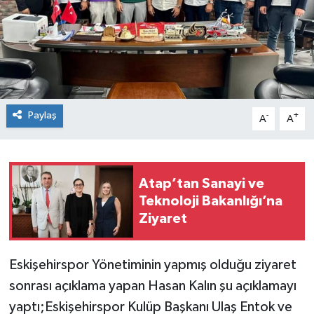
Paylaş
-
+
A
A
Atap’tan Sanayi ve
Teknoloji Bakanlığı’na
Ziyaret
Eskişehirspor Yönetiminin yapmış olduğu ziyaret
sonrası açıklama yapan Hasan Kalın şu açıklamayı
yaptı;Eskişehirspor Kulüp Başkanı Ulaş Entok ve