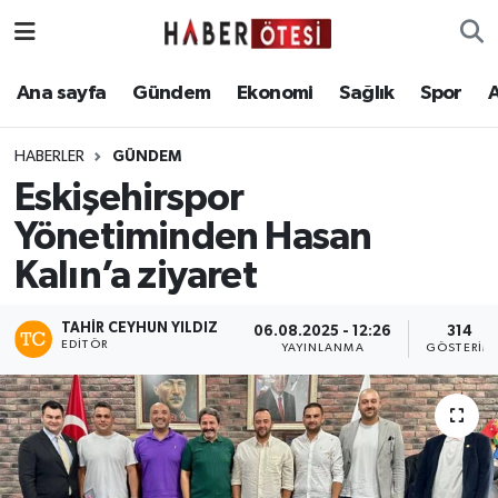
Ana sayfa
Eskişehir Nöbetçi Eczaneler
Ana sayfa
Gündem
Ekonomi
Sağlık
Spor
Gündem
Eskişehir Hava Durumu
HABERLER
GÜNDEM
Eskişehirspor
Ekonomi
Eskişehir Namaz Vakitleri
Yönetiminden Hasan
Sağlık
Eskişehir Trafik Yoğunluk Haritası
Kalın’a ziyaret
Spor
Süper Lig Puan Durumu ve Fikstür
TAHIR CEYHUN YILDIZ
06.08.2025 - 12:26
314
EDITÖR
YAYINLANMA
GÖSTERIM
Asayiş
Tüm Manşetler
Teknoloji
Son Dakika Haberleri
Haber Arşivi