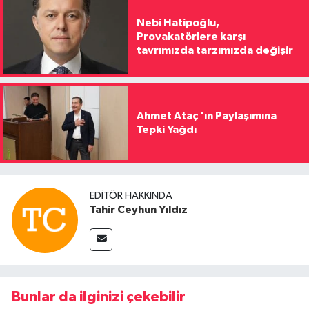
Nebi Hatipoğlu,
Provakatörlere karşı
tavrımızda tarzımızda değişir
Ahmet Ataç 'ın Paylaşımına
Tepki Yağdı
EDITÖR HAKKINDA
Tahir Ceyhun Yıldız
Bunlar da ilginizi çekebilir