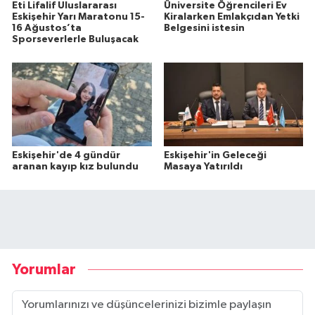
Eti Lifalif Uluslararası
Üniversite Öğrencileri Ev
Eskişehir Yarı Maratonu 15-
Kiralarken Emlakçıdan Yetki
16 Ağustos’ta
Belgesini istesin
Sporseverlerle Buluşacak
Eskişehir'de 4 gündür
Eskişehir'in Geleceği
aranan kayıp kız bulundu
Masaya Yatırıldı
Yorumlar