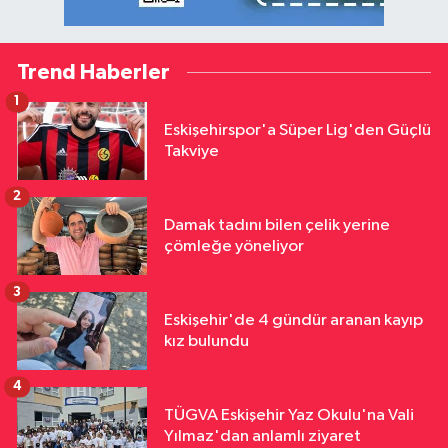
Trend Haberler
1
Eskişehirspor'a Süper Lig'den Güçlü
Takviye
2
Damak tadını bilen çelik yerine
çömleğe yöneliyor
3
Eskişehir'de 4 gündür aranan kayıp
kız bulundu
4
TÜGVA Eskişehir Yaz Okulu'na Vali
Yılmaz'dan anlamlı ziyaret