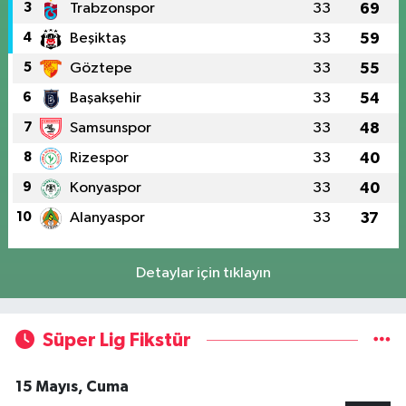
3
Trabzonspor
33
69
4
Beşiktaş
33
59
5
Göztepe
33
55
6
Başakşehir
33
54
7
Samsunspor
33
48
8
Rizespor
33
40
9
Konyaspor
33
40
10
Alanyaspor
33
37
Detaylar için tıklayın
Süper Lig Fikstür
15 Mayıs, Cuma