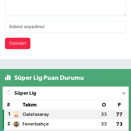
Gönder
Süper Lig Puan Durumu
Süper Lig
#
Takım
O
P
1
Galatasaray
33
77
2
Fenerbahçe
33
73