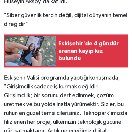
Hüseyin Aksoy'da katıldı.
"Siber güvenlik tercih değil, dijital dünyanın temel
direğidir"
Eskişehir'de 4 gündür
aranan kayıp kız
bulundu
Eskişehir Valisi programda yaptığı konuşmada,
"Girişimcilik sadece iş kurmak değildir.
Girişimcilik; bir sorunu dert edinmek, çözüm
üretmek ve bu yolda inatla yürümektir. Sizler, bu
ruhun en güzel temsilcilerisiniz. Teknopark’ımızda
filizlenen her proje, ülkemizin teknolojik gücüne
güç katmaktadır. Artık geleceğimiz dijital