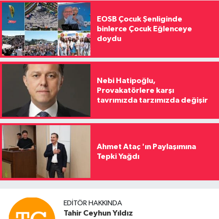
EOSB Çocuk Şenliginde
binlerce Çocuk Eğlenceye
doydu
Nebi Hatipoğlu,
Provakatörlere karşı
tavrımızda tarzımızda değişir
Ahmet Ataç 'ın Paylaşımına
Tepki Yağdı
EDITÖR HAKKINDA
Tahir Ceyhun Yıldız