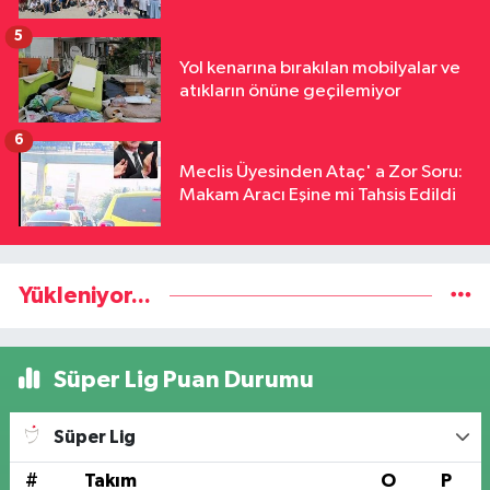
5
Yol kenarına bırakılan mobilyalar ve
atıkların önüne geçilemiyor
6
Meclis Üyesinden Ataç' a Zor Soru:
Makam Aracı Eşine mi Tahsis Edildi
Yükleniyor...
Süper Lig Puan Durumu
Süper Lig
#
Takım
O
P