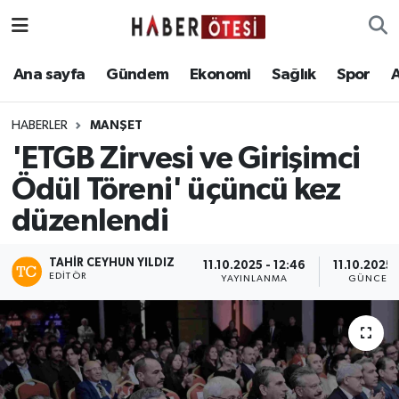
Ana sayfa
Eskişehir Nöbetçi Eczaneler
Ana sayfa
Gündem
Ekonomi
Sağlık
Spor
Gündem
Eskişehir Hava Durumu
HABERLER
MANŞET
'ETGB Zirvesi ve Girişimci
Ekonomi
Eskişehir Namaz Vakitleri
Ödül Töreni' üçüncü kez
Sağlık
Eskişehir Trafik Yoğunluk Haritası
düzenlendi
Spor
Süper Lig Puan Durumu ve Fikstür
TAHIR CEYHUN YILDIZ
11.10.2025 - 12:46
11.10.2025 
EDITÖR
YAYINLANMA
GÜNCELL
Asayiş
Tüm Manşetler
Teknoloji
Son Dakika Haberleri
Haber Arşivi