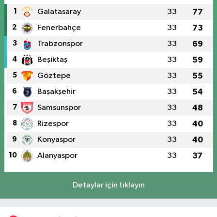
1
Galatasaray
33
77
2
Fenerbahçe
33
73
3
Trabzonspor
33
69
4
Beşiktaş
33
59
5
Göztepe
33
55
6
Başakşehir
33
54
7
Samsunspor
33
48
8
Rizespor
33
40
9
Konyaspor
33
40
10
Alanyaspor
33
37
Detaylar için tıklayın