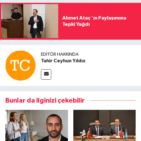
Ahmet Ataç 'ın Paylaşımına
Tepki Yağdı
EDITÖR HAKKINDA
Tahir Ceyhun Yıldız
Bunlar da ilginizi çekebilir