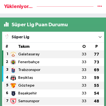
Yükleniyor...
Süper Lig Puan Durumu
Süper Lig
#
Takım
O
P
1
Galatasaray
33
77
2
Fenerbahçe
33
73
3
Trabzonspor
33
69
4
Beşiktaş
33
59
5
Göztepe
33
55
6
Başakşehir
33
54
7
Samsunspor
33
48