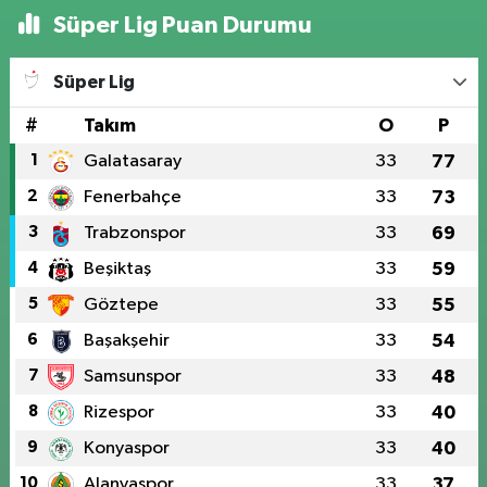
Süper Lig Puan Durumu
Süper Lig
#
Takım
O
P
1
Galatasaray
33
77
2
Fenerbahçe
33
73
3
Trabzonspor
33
69
4
Beşiktaş
33
59
5
Göztepe
33
55
6
Başakşehir
33
54
7
Samsunspor
33
48
8
Rizespor
33
40
9
Konyaspor
33
40
10
Alanyaspor
33
37