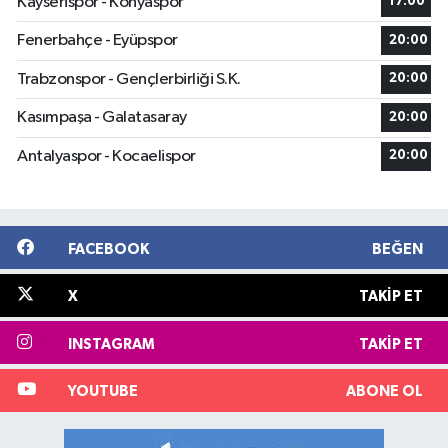
Kayserispor - Konyaspor
17:00
Fenerbahçe - Eyüpspor
20:00
Trabzonspor - Gençlerbirliği S.K.
20:00
Kasımpaşa - Galatasaray
20:00
Antalyaspor - Kocaelispor
20:00
FACEBOOK
BEĞEN
X
TAKIP ET
INSTAGRAM
TAKIP ET
YOUTUBE
ABONE OL