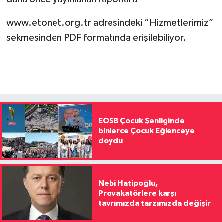
www.etonet.org.tr adresindeki “Hizmetlerimiz”
sekmesinden PDF formatında erişilebiliyor.
EOSB Çocuk Şenliginde
binlerce Çocuk Eğlenceye
doydu
Nebi Hatipoğlu,
Provakatörlere karşı
tavrımızda tarzımızda değişir