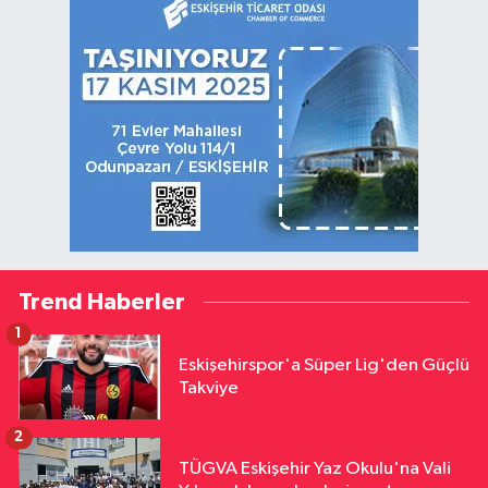
Trend Haberler
1
Eskişehirspor'a Süper Lig'den Güçlü
Takviye
2
TÜGVA Eskişehir Yaz Okulu'na Vali