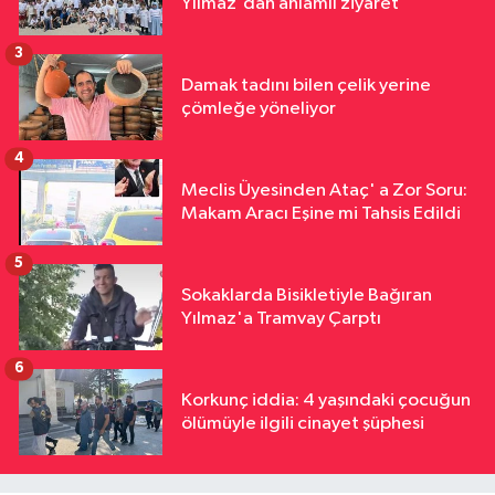
Yılmaz'dan anlamlı ziyaret
3
Damak tadını bilen çelik yerine
çömleğe yöneliyor
4
Meclis Üyesinden Ataç' a Zor Soru:
Makam Aracı Eşine mi Tahsis Edildi
5
Sokaklarda Bisikletiyle Bağıran
Yılmaz'a Tramvay Çarptı
6
Korkunç iddia: 4 yaşındaki çocuğun
ölümüyle ilgili cinayet şüphesi