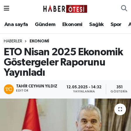
Ana sayfa
Eskişehir Nöbetçi Eczaneler
Ana sayfa
Gündem
Ekonomi
Sağlık
Spor
Gündem
Eskişehir Hava Durumu
HABERLER
EKONOMI
ETO Nisan 2025 Ekonomik
Ekonomi
Eskişehir Namaz Vakitleri
Göstergeler Raporunu
Sağlık
Eskişehir Trafik Yoğunluk Haritası
Yayınladı
Spor
Süper Lig Puan Durumu ve Fikstür
TAHIR CEYHUN YILDIZ
12.05.2025 - 14:32
351
EDITÖR
YAYINLANMA
GÖSTERIM
Asayiş
Tüm Manşetler
Teknoloji
Son Dakika Haberleri
Haber Arşivi