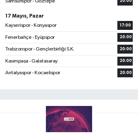
Samsunspor - Göztepe
20:00
17 Mayıs, Pazar
Kayserispor - Konyaspor
17:00
Fenerbahçe - Eyüpspor
20:00
Trabzonspor - Gençlerbirliği S.K.
20:00
Kasımpaşa - Galatasaray
20:00
Antalyaspor - Kocaelispor
20:00