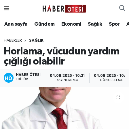
Ana sayfa
Eskişehir Nöbetçi Eczaneler
Ana sayfa
Gündem
Ekonomi
Sağlık
Spor
Gündem
Eskişehir Hava Durumu
HABERLER
SAĞLIK
Horlama, vücudun yardım
Ekonomi
Eskişehir Namaz Vakitleri
çığlığı olabilir
Sağlık
Eskişehir Trafik Yoğunluk Haritası
HABER ÖTESI
04.08.2025 - 10:31
04.08.2025 - 10:3
EDITÖR
Spor
Süper Lig Puan Durumu ve Fikstür
YAYINLANMA
GÜNCELLEME
Asayiş
Tüm Manşetler
Teknoloji
Son Dakika Haberleri
Haber Arşivi