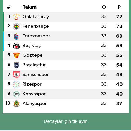
#
Takım
O
P
1
Galatasaray
33
77
2
Fenerbahçe
33
73
3
Trabzonspor
33
69
4
Beşiktaş
33
59
5
Göztepe
33
55
6
Başakşehir
33
54
7
Samsunspor
33
48
8
Rizespor
33
40
9
Konyaspor
33
40
10
Alanyaspor
33
37
Detaylar için tıklayın