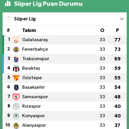
Süper Lig Puan Durumu
Süper Lig
#
Takım
O
P
1
Galatasaray
33
77
2
Fenerbahçe
33
73
3
Trabzonspor
33
69
4
Beşiktaş
33
59
5
Göztepe
33
55
6
Başakşehir
33
54
7
Samsunspor
33
48
8
Rizespor
33
40
9
Konyaspor
33
40
10
Alanyaspor
33
37