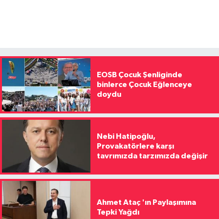
EOSB Çocuk Şenliginde
binlerce Çocuk Eğlenceye
doydu
Nebi Hatipoğlu,
Provakatörlere karşı
tavrımızda tarzımızda değişir
Ahmet Ataç 'ın Paylaşımına
Tepki Yağdı