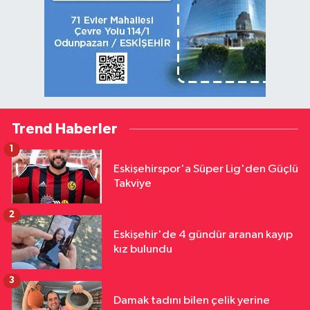
Trend Haberler
1
Eskişehirspor'a Süper Lig'den Güçlü
Takviye
2
Eskişehir'de 4 gündür aranan kayıp
kız bulundu
3
Damak tadını bilen çelik yerine