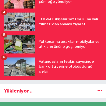
çömleğe yöneliyor
4
TÜGVA Eskişehir Yaz Okulu'na Vali
Yılmaz'dan anlamlı ziyaret
5
Yol kenarına bırakılan mobilyalar ve
atıkların önüne geçilemiyor
6
Vatandaşların tepkisi sayesinde
bank gitti yerine otobüs durağı
geldi
Yükleniyor...