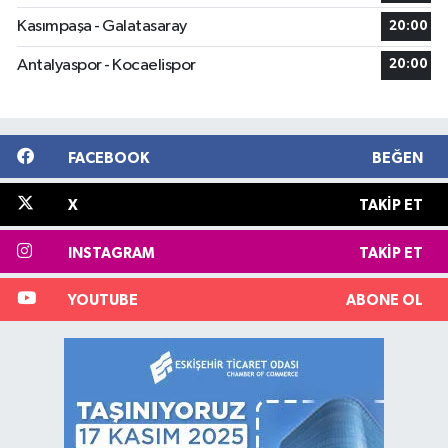
Kasımpaşa - Galatasaray
20:00
Antalyaspor - Kocaelispor
20:00
FACEBOOK
BEĞEN
X
TAKIP ET
INSTAGRAM
TAKIP ET
YOUTUBE
ABONE OL