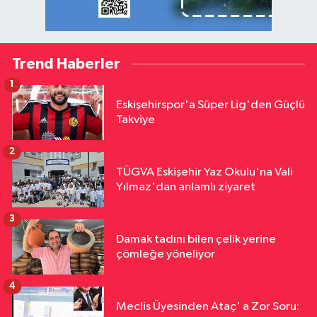
Trend Haberler
1
Eskişehirspor'a Süper Lig'den Güçlü
Takviye
2
TÜGVA Eskişehir Yaz Okulu'na Vali
Yılmaz'dan anlamlı ziyaret
3
Damak tadını bilen çelik yerine
çömleğe yöneliyor
4
Meclis Üyesinden Ataç' a Zor Soru: