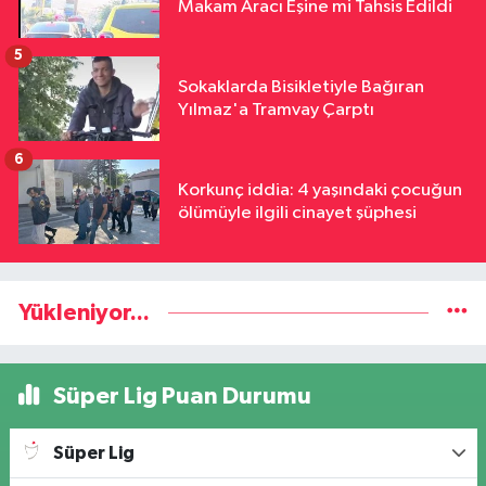
Makam Aracı Eşine mi Tahsis Edildi
5
Sokaklarda Bisikletiyle Bağıran
Yılmaz'a Tramvay Çarptı
6
Korkunç iddia: 4 yaşındaki çocuğun
ölümüyle ilgili cinayet şüphesi
Yükleniyor...
Süper Lig Puan Durumu
Süper Lig