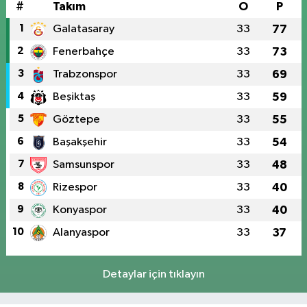
#
Takım
O
P
1
Galatasaray
33
77
2
Fenerbahçe
33
73
3
Trabzonspor
33
69
4
Beşiktaş
33
59
5
Göztepe
33
55
6
Başakşehir
33
54
7
Samsunspor
33
48
8
Rizespor
33
40
9
Konyaspor
33
40
10
Alanyaspor
33
37
Detaylar için tıklayın