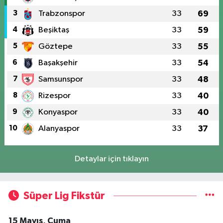
3
Trabzonspor
33
69
4
Beşiktaş
33
59
5
Göztepe
33
55
6
Başakşehir
33
54
7
Samsunspor
33
48
8
Rizespor
33
40
9
Konyaspor
33
40
10
Alanyaspor
33
37
Detaylar için tıklayın
Süper Lig Fikstür
15 Mayıs, Cuma