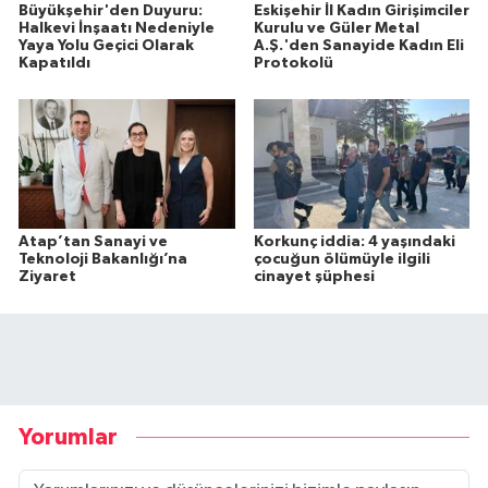
Büyükşehir'den Duyuru:
Eskişehir İl Kadın Girişimciler
Halkevi İnşaatı Nedeniyle
Kurulu ve Güler Metal
Yaya Yolu Geçici Olarak
A.Ş.'den Sanayide Kadın Eli
Kapatıldı
Protokolü
Atap’tan Sanayi ve
Korkunç iddia: 4 yaşındaki
Teknoloji Bakanlığı’na
çocuğun ölümüyle ilgili
Ziyaret
cinayet şüphesi
Yorumlar