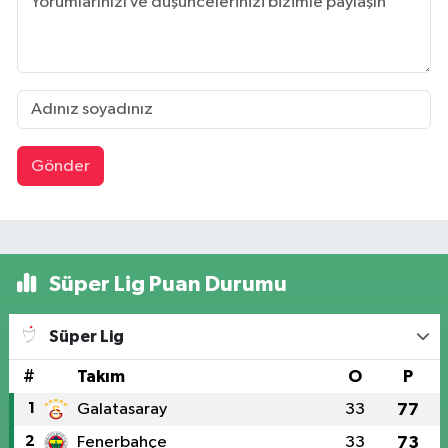
Gönder
Süper Lig Puan Durumu
Süper Lig
#
Takım
O
P
1
Galatasaray
33
77
2
Fenerbahçe
33
73