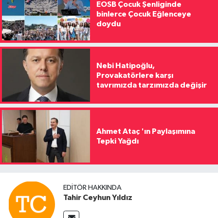
EOSB Çocuk Şenliginde
binlerce Çocuk Eğlenceye
doydu
Nebi Hatipoğlu,
Provakatörlere karşı
tavrımızda tarzımızda değişir
Ahmet Ataç 'ın Paylaşımına
Tepki Yağdı
EDITÖR HAKKINDA
Tahir Ceyhun Yıldız