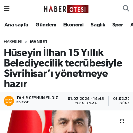
Ana sayfa
Eskişehir Nöbetçi Eczaneler
Ana sayfa
Gündem
Ekonomi
Sağlık
Spor
Gündem
Eskişehir Hava Durumu
HABERLER
MANŞET
Hüseyin İlhan 15 Yıllık
Ekonomi
Eskişehir Namaz Vakitleri
Belediyecilik tecrübesiyle
Sağlık
Eskişehir Trafik Yoğunluk Haritası
Sivrihisar’ı yönetmeye
hazır
Spor
Süper Lig Puan Durumu ve Fikstür
Asayiş
Tüm Manşetler
TAHIR CEYHUN YILDIZ
01.02.2024 - 14:45
01.02.202
EDITÖR
YAYINLANMA
GÜNCE
Teknoloji
Son Dakika Haberleri
Haber Arşivi