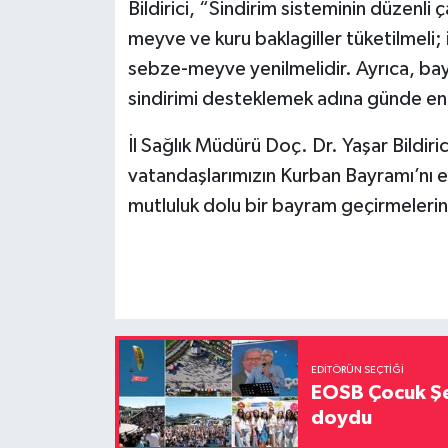
Bildirici, “Sindirim sisteminin düzenli
meyve ve kuru baklagiller tüketilmeli
sebze-meyve yenilmelidir. Ayrıca, ba
sindirimi desteklemek adına günde en 
İl Sağlık Müdürü Doç. Dr. Yaşar Bildir
vatandaşlarımızın Kurban Bayramı’nı en 
mutluluk dolu bir bayram geçirmeleri
EDITÖRÜN SEÇTIĞI
EOSB Çocuk Şe
doydu