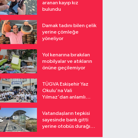
aranan kayıp kız
bulundu
Damak tadını bilen çelik
yerine çömleğe
yöneliyor
Yol kenarına bırakılan
mobilyalar ve atıkların
önüne geçilemiyor
TÜGVA Eskişehir Yaz
Okulu'na Vali
Yılmaz'dan anlamlı
ziyaret
Vatandaşların tepkisi
sayesinde bank gitti
yerine otobüs durağı
geldi