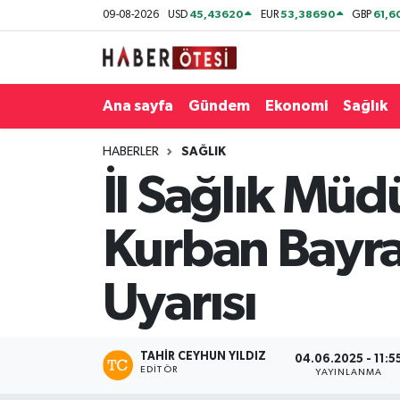
45,43620
53,38690
61,6
09-08-2026
USD
EUR
GBP
Ana sayfa
Eskişehir Nöbetçi Eczaneler
Ana sayfa
Gündem
Ekonomi
Sağlık
Gündem
Eskişehir Hava Durumu
HABERLER
SAĞLIK
Ekonomi
Eskişehir Namaz Vakitleri
İl Sağlık Müdü
Sağlık
Eskişehir Trafik Yoğunluk Haritası
Kurban Bayra
Spor
Süper Lig Puan Durumu ve Fikstür
Uyarısı
Asayiş
Tüm Manşetler
Teknoloji
Son Dakika Haberleri
TAHIR CEYHUN YILDIZ
04.06.2025 - 11:5
EDITÖR
YAYINLANMA
Haber Arşivi