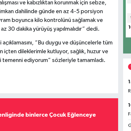
 çalışması ve kabızlıktan korunmak için sebze,
; imkan dahilinde günde en az 4-5 porsiyon
yram boyunca kilo kontrolünü sağlamak ve
1
az 30 dakika yürüyüş yapılmalıdır” dedi.
ici açıklamasını, “Bu duygu ve düşüncelerle tüm
içten dileklerimle kutluyor, sağlık, huzur ve
ni temenni ediyorum” sözleriyle tamamladı.
1
R
1
F
nliginde binlerce Çocuk Eğlenceye
G