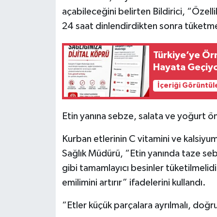
açabileceğini belirten Bildirici, “Özelli
24 saat dinlendirdikten sonra tüketme
Türkiye’ye Örn
Hayata Geçiy
İçeriği Görüntül
Etin yanına sebze, salata ve yoğurt ön
Kurban etlerinin C vitamini ve kalsiyum
Sağlık Müdürü, “Etin yanında taze seb
gibi tamamlayıcı besinler tüketilmelidi
emilimini artırır” ifadelerini kullandı.
“Etler küçük parçalara ayrılmalı, doğr