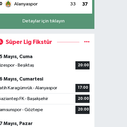
0
Alanyaspor
33
37
Detaylar için tıklayın
Süper Lig Fikstür
5 Mayıs, Cuma
izespor - Beşiktaş
20:00
6 Mayıs, Cumartesi
atih Karagümrük - Alanyaspor
17:00
aziantep FK - Başakşehir
20:00
amsunspor - Göztepe
20:00
7 Mayıs, Pazar