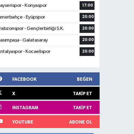
ayserispor - Konyaspor
17:00
enerbahçe - Eyüpspor
20:00
rabzonspor - Gençlerbirliği S.K.
20:00
asımpaşa - Galatasaray
20:00
ntalyaspor - Kocaelispor
20:00
FACEBOOK
BEĞEN
X
TAKIP ET
INSTAGRAM
TAKIP ET
YOUTUBE
ABONE OL