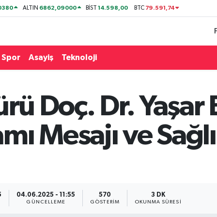
0380
6862,09000
14.598,00
79.591,74
ALTIN
BİST
BTC
Spor
Asayiş
Teknoloji
rü Doç. Dr. Yaşar 
mı Mesajı ve Sağl
5
04.06.2025 - 11:55
570
3 DK
GÜNCELLEME
GÖSTERIM
OKUNMA SÜRESI