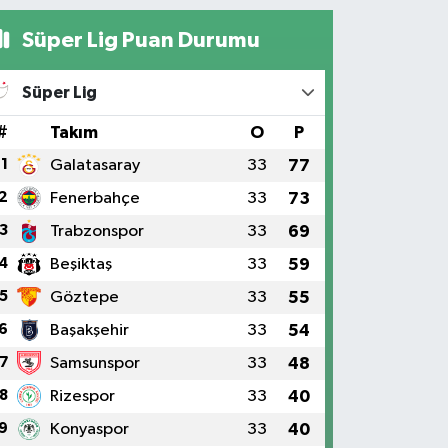
Süper Lig Puan Durumu
Süper Lig
#
Takım
O
P
1
Galatasaray
33
77
2
Fenerbahçe
33
73
3
Trabzonspor
33
69
4
Beşiktaş
33
59
5
Göztepe
33
55
6
Başakşehir
33
54
7
Samsunspor
33
48
8
Rizespor
33
40
9
Konyaspor
33
40