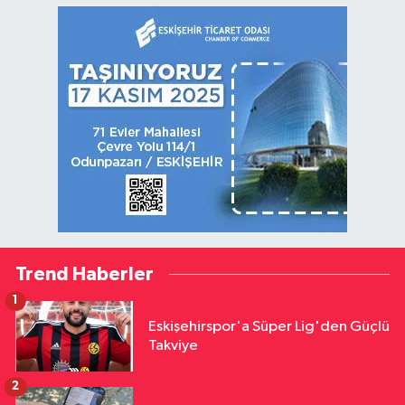
Trend Haberler
1
Eskişehirspor'a Süper Lig'den Güçlü
Takviye
2