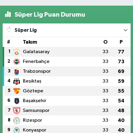
Süper Lig Puan Durumu
Süper Lig
#
Takım
O
P
1
Galatasaray
33
77
2
Fenerbahçe
33
73
3
Trabzonspor
33
69
4
Beşiktaş
33
59
5
Göztepe
33
55
6
Başakşehir
33
54
7
Samsunspor
33
48
8
Rizespor
33
40
9
Konyaspor
33
40