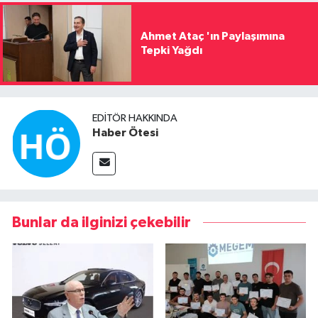
Ahmet Ataç 'ın Paylaşımına
Tepki Yağdı
EDITÖR HAKKINDA
Haber Ötesi
Bunlar da ilginizi çekebilir