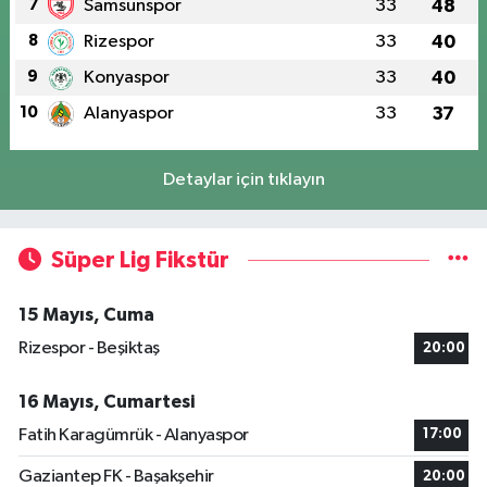
7
Samsunspor
33
48
8
Rizespor
33
40
9
Konyaspor
33
40
10
Alanyaspor
33
37
Detaylar için tıklayın
Süper Lig Fikstür
15 Mayıs, Cuma
Rizespor - Beşiktaş
20:00
16 Mayıs, Cumartesi
Fatih Karagümrük - Alanyaspor
17:00
Gaziantep FK - Başakşehir
20:00