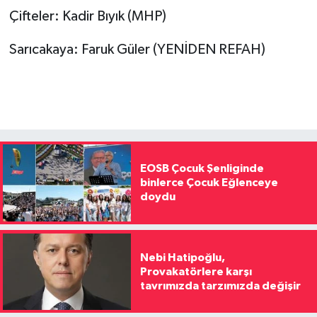
Çifteler: Kadir Bıyık (MHP)
Sarıcakaya: Faruk Güler (YENİDEN REFAH)
EOSB Çocuk Şenliginde
binlerce Çocuk Eğlenceye
doydu
Nebi Hatipoğlu,
Provakatörlere karşı
tavrımızda tarzımızda değişir