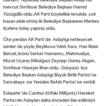
olurken, Tepebaşı Belediye Başkan Adayı ise
mevcut Sivrihisar Belediye Başkanı Hamid
Yüzügüllü oldu.AK Parti böylelikle kırsalda çok
başarı elde etmiş iki Belediye Başkanının Merkez
ilçelere Aday yapmış oldu.
Öte yandan AK Parti’de Adaylıgı netleşecek
isimler de şöyle;Beylikova Vahit Kara, Han Bekir
Belceli,İnönü Serhat Hamamcı, Mahmudiye,
Murat Uçarer,Mihalgazi Zeynep Güneş Akgün,
Sivrihisar Hüseyin İlhan oldu. Günyüzü ilçe
Belediye Başkan Adaylıgı Büyük Birlik Partisi'ne
Sarıcakaya ise Yeniden Refah Partisi'ne verildi
Eskişehir'de Cumhur ittifakı Milliyetçi Hareket
Partisi nin Adayları daha önceden ilan edilmişti