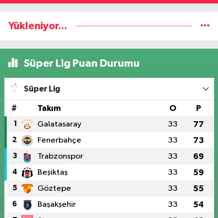
Yükleniyor...
Süper Lig Puan Durumu
Süper Lig
#
Takım
O
P
1
Galatasaray
33
77
2
Fenerbahçe
33
73
3
Trabzonspor
33
69
4
Beşiktaş
33
59
5
Göztepe
33
55
6
Başakşehir
33
54