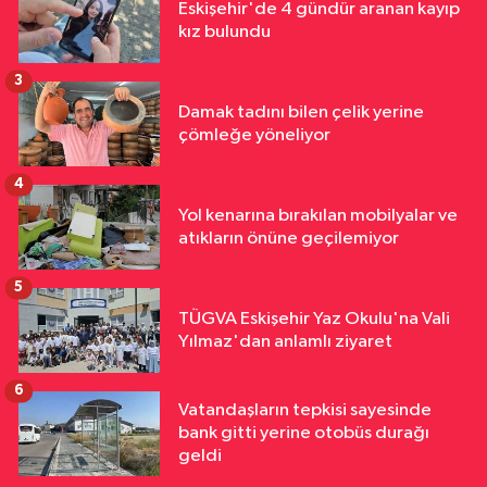
Eskişehir'de 4 gündür aranan kayıp
kız bulundu
3
Damak tadını bilen çelik yerine
çömleğe yöneliyor
4
Yol kenarına bırakılan mobilyalar ve
atıkların önüne geçilemiyor
5
TÜGVA Eskişehir Yaz Okulu'na Vali
Yılmaz'dan anlamlı ziyaret
6
Vatandaşların tepkisi sayesinde
bank gitti yerine otobüs durağı
geldi