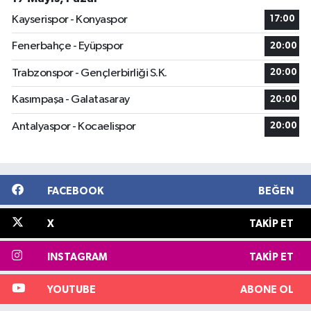
Kayserispor - Konyaspor
17:00
Fenerbahçe - Eyüpspor
20:00
Trabzonspor - Gençlerbirliği S.K.
20:00
Kasımpaşa - Galatasaray
20:00
Antalyaspor - Kocaelispor
20:00
FACEBOOK
BEĞEN
X
TAKIP ET
INSTAGRAM
TAKIP ET
YOUTUBE
ABONE OL