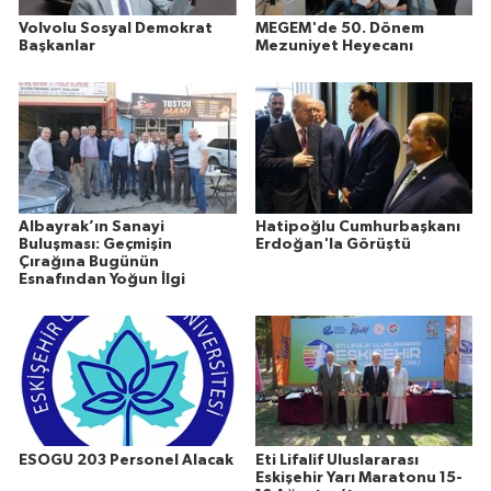
Volvolu Sosyal Demokrat
MEGEM'de 50. Dönem
Başkanlar
Mezuniyet Heyecanı
Albayrak’ın Sanayi
Hatipoğlu Cumhurbaşkanı
Buluşması: Geçmişin
Erdoğan'la Görüştü
Çırağına Bugünün
Esnafından Yoğun İlgi
ESOGU 203 Personel Alacak
Eti Lifalif Uluslararası
Eskişehir Yarı Maratonu 15-