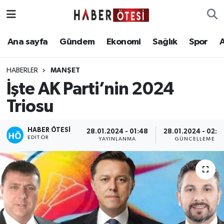
Ana sayfa
Eskişehir Nöbetçi Eczaneler
Ana sayfa
Gündem
Ekonomi
Sağlık
Spor
Gündem
Eskişehir Hava Durumu
HABERLER
MANŞET
İşte AK Parti’nin 2024
Ekonomi
Eskişehir Namaz Vakitleri
Triosu
Sağlık
Eskişehir Trafik Yoğunluk Haritası
HABER ÖTESI
28.01.2024 - 01:48
28.01.2024 - 02:0
EDITÖR
Spor
Süper Lig Puan Durumu ve Fikstür
YAYINLANMA
GÜNCELLEME
Asayiş
Tüm Manşetler
Teknoloji
Son Dakika Haberleri
Haber Arşivi