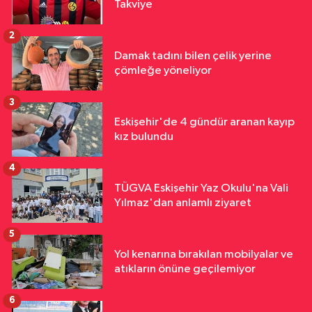
Takviye
2
Damak tadını bilen çelik yerine
çömleğe yöneliyor
3
Eskişehir'de 4 gündür aranan kayıp
kız bulundu
4
TÜGVA Eskişehir Yaz Okulu'na Vali
Yılmaz'dan anlamlı ziyaret
5
Yol kenarına bırakılan mobilyalar ve
atıkların önüne geçilemiyor
6