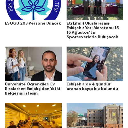
ESOGU 203 Personel Alacak
Eti Lifalif Uluslararası
Eskişehir Yarı Maratonu 15-
16 Ağustos’ta
Sporseverlerle Buluşacak
Üniversite Öğrencileri Ev
Eskişehir'de 4 gündür
Kiralarken Emlakçıdan Yetki
aranan kayıp kız bulundu
Belgesini istesin