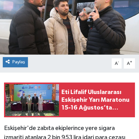
Paylaş
-
+
A
A
Eti Lifalif Uluslararası
Eskişehir Yarı Maratonu
15-16 Ağustos’ta
Sporseverlerle
Buluşacak
Eskişehir'de zabıta ekiplerince yere sigara
izmariti atanlara 2 bin 953 lira idari para cezası