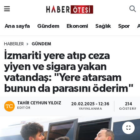
Ana sayfa
Eskişehir Nöbetçi Eczaneler
Ana sayfa
Gündem
Ekonomi
Sağlık
Spor
Gündem
Eskişehir Hava Durumu
HABERLER
GÜNDEM
İzmariti yere atıp ceza
Ekonomi
Eskişehir Namaz Vakitleri
yiyen ve sigara yakan
Sağlık
Eskişehir Trafik Yoğunluk Haritası
vatandaş: "Yere atarsam
bunun da parasını öderim"
Spor
Süper Lig Puan Durumu ve Fikstür
Asayiş
Tüm Manşetler
TAHIR CEYHUN YILDIZ
20.02.2025 - 12:36
214
EDITÖR
YAYINLANMA
GÖSTERIM
Teknoloji
Son Dakika Haberleri
Haber Arşivi