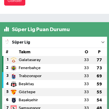
Gönder
Süper Lig Puan Durumu
Süper Lig
#
Takım
O
P
1
Galatasaray
33
77
2
Fenerbahçe
33
73
3
Trabzonspor
33
69
4
Beşiktaş
33
59
5
Göztepe
33
55
6
Başakşehir
33
54
7
Samsunspor
33
48