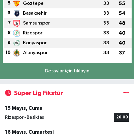
5
Göztepe
33
55
6
Başakşehir
33
54
7
Samsunspor
33
48
8
Rizespor
33
40
9
Konyaspor
33
40
10
Alanyaspor
33
37
Detaylar için tıklayın
Süper Lig Fikstür
15 Mayıs, Cuma
Rizespor - Beşiktaş
20:00
16 Mayıs, Cumartesi