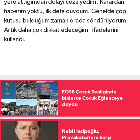
yere attığımdan dolayı ceza yedim. Karardan
haberim yoktu, ilk defa duydum. Genelde çöp
kutusu bulduğum zaman orada söndürüyorum.
Artık daha çok dikkat edeceğim" ifadelerini
kullandı.
EOSB Çocuk Şenliginde
binlerce Çocuk Eğlenceye
doydu
Nebi Hatipoğlu,
Provakatörlere karşı