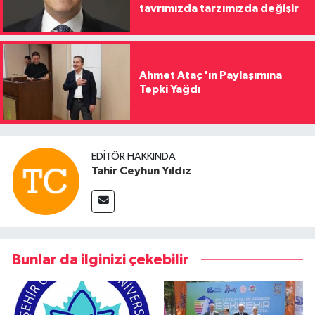
tavrımızda tarzımızda değişir
Ahmet Ataç 'ın Paylaşımına
Tepki Yağdı
EDITÖR HAKKINDA
Tahir Ceyhun Yıldız
Bunlar da ilginizi çekebilir