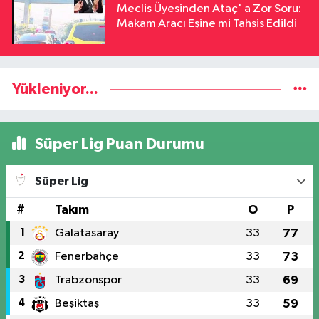
Meclis Üyesinden Ataç' a Zor Soru:
Makam Aracı Eşine mi Tahsis Edildi
Yükleniyor...
Süper Lig Puan Durumu
Süper Lig
#
Takım
O
P
1
Galatasaray
33
77
2
Fenerbahçe
33
73
3
Trabzonspor
33
69
4
Beşiktaş
33
59