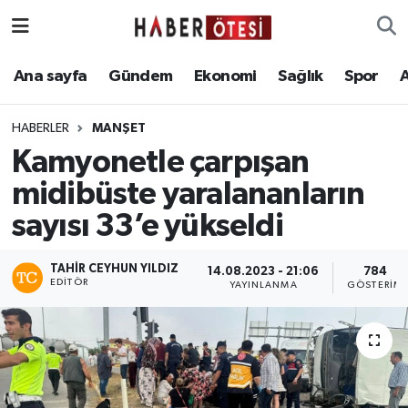
Ana sayfa
Eskişehir Nöbetçi Eczaneler
Ana sayfa
Gündem
Ekonomi
Sağlık
Spor
Gündem
Eskişehir Hava Durumu
HABERLER
MANŞET
Kamyonetle çarpışan
Ekonomi
Eskişehir Namaz Vakitleri
midibüste yaralananların
Sağlık
Eskişehir Trafik Yoğunluk Haritası
sayısı 33’e yükseldi
Spor
Süper Lig Puan Durumu ve Fikstür
TAHIR CEYHUN YILDIZ
14.08.2023 - 21:06
784
EDITÖR
YAYINLANMA
GÖSTERIM
Asayiş
Tüm Manşetler
Teknoloji
Son Dakika Haberleri
Haber Arşivi