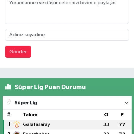
Gönder
Süper Lig Puan Durumu
Süper Lig
#
Takım
O
P
1
Galatasaray
33
77