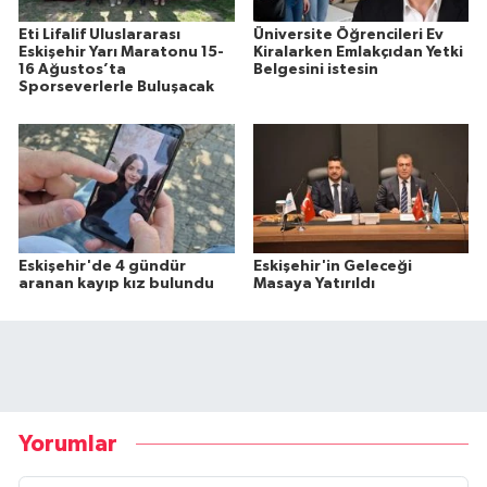
Eti Lifalif Uluslararası
Üniversite Öğrencileri Ev
Eskişehir Yarı Maratonu 15-
Kiralarken Emlakçıdan Yetki
16 Ağustos’ta
Belgesini istesin
Sporseverlerle Buluşacak
Eskişehir'de 4 gündür
Eskişehir'in Geleceği
aranan kayıp kız bulundu
Masaya Yatırıldı
Yorumlar