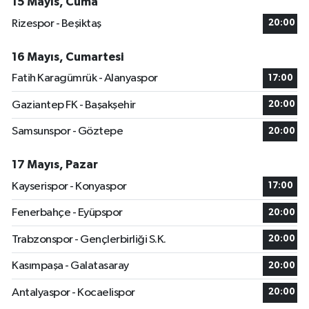
15 Mayıs, Cuma
Rizespor - Beşiktaş
20:00
16 Mayıs, Cumartesi
Fatih Karagümrük - Alanyaspor
17:00
Gaziantep FK - Başakşehir
20:00
Samsunspor - Göztepe
20:00
17 Mayıs, Pazar
Kayserispor - Konyaspor
17:00
Fenerbahçe - Eyüpspor
20:00
Trabzonspor - Gençlerbirliği S.K.
20:00
Kasımpaşa - Galatasaray
20:00
Antalyaspor - Kocaelispor
20:00