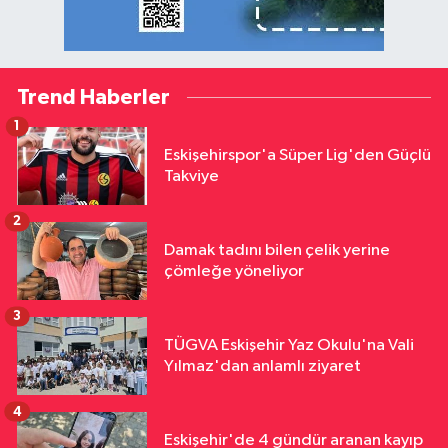
Trend Haberler
1
Eskişehirspor'a Süper Lig'den Güçlü
Takviye
2
Damak tadını bilen çelik yerine
çömleğe yöneliyor
3
TÜGVA Eskişehir Yaz Okulu'na Vali
Yılmaz'dan anlamlı ziyaret
4
Eskişehir'de 4 gündür aranan kayıp