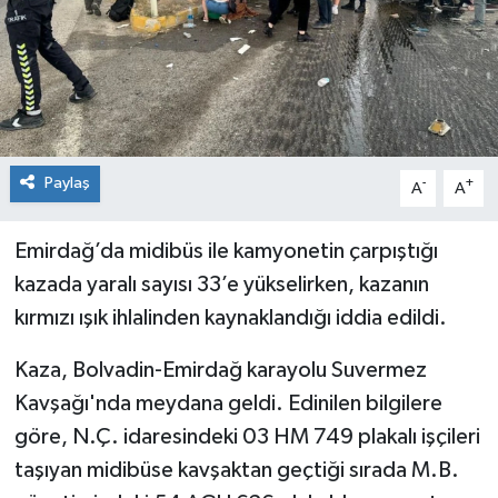
Paylaş
-
+
A
A
Emirdağ’da midibüs ile kamyonetin çarpıştığı
kazada yaralı sayısı 33’e yükselirken, kazanın
kırmızı ışık ihlalinden kaynaklandığı iddia edildi.
Kaza, Bolvadin-Emirdağ karayolu Suvermez
Kavşağı'nda meydana geldi. Edinilen bilgilere
göre, N.Ç. idaresindeki 03 HM 749 plakalı işçileri
taşıyan midibüse kavşaktan geçtiği sırada M.B.