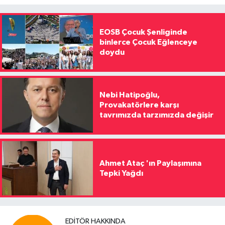
EOSB Çocuk Şenliginde
binlerce Çocuk Eğlenceye
doydu
Nebi Hatipoğlu,
Provakatörlere karşı
tavrımızda tarzımızda değişir
Ahmet Ataç 'ın Paylaşımına
Tepki Yağdı
EDITÖR HAKKINDA