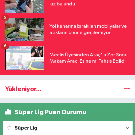
kız bulundu
5
Yol kenarına bırakılan mobilyalar ve
atıkların önüne geçilemiyor
6
Meclis Üyesinden Ataç' a Zor Soru:
Makam Aracı Eşine mi Tahsis Edildi
Yükleniyor...
Süper Lig Puan Durumu
Süper Lig