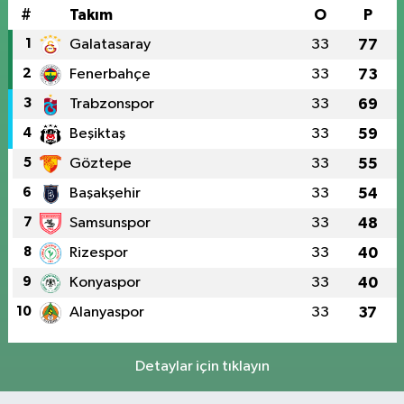
#
Takım
O
P
1
Galatasaray
33
77
2
Fenerbahçe
33
73
3
Trabzonspor
33
69
4
Beşiktaş
33
59
5
Göztepe
33
55
6
Başakşehir
33
54
7
Samsunspor
33
48
8
Rizespor
33
40
9
Konyaspor
33
40
10
Alanyaspor
33
37
Detaylar için tıklayın