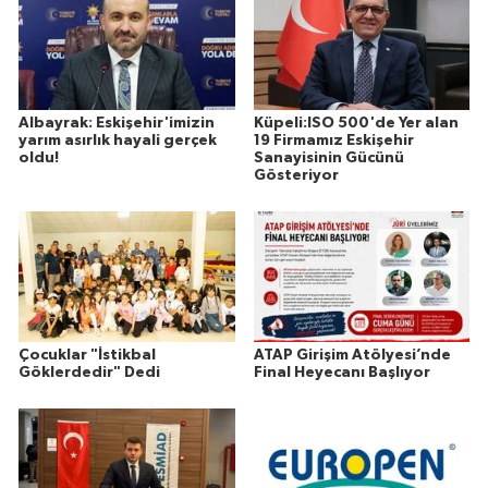
Albayrak: Eskişehir'imizin
Küpeli:ISO 500'de Yer alan
yarım asırlık hayali gerçek
19 Firmamız Eskişehir
oldu!
Sanayisinin Gücünü
Gösteriyor
Çocuklar "İstikbal
ATAP Girişim Atölyesi’nde
Göklerdedir" Dedi
Final Heyecanı Başlıyor