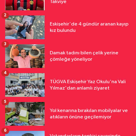
Takviye
2
Eskişehir'de 4 gündür aranan kayıp
kız bulundu
3
Damak tadını bilen çelik yerine
çömleğe yöneliyor
4
TÜGVA Eskişehir Yaz Okulu'na Vali
Yılmaz'dan anlamlı ziyaret
5
Yol kenarına bırakılan mobilyalar ve
atıkların önüne geçilemiyor
6