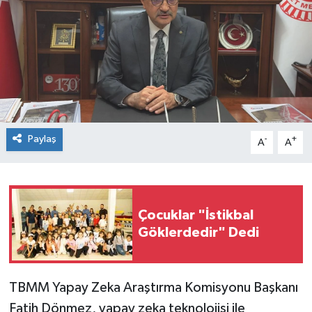
Paylaş
-
+
A
A
Çocuklar "İstikbal
Göklerdedir" Dedi
TBMM Yapay Zeka Araştırma Komisyonu Başkanı
Fatih Dönmez, yapay zeka teknolojisi ile