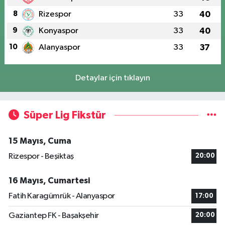
8
Rizespor
33
40
9
Konyaspor
33
40
10
Alanyaspor
33
37
Detaylar için tıklayın
Süper Lig Fikstür
15 Mayıs, Cuma
Rizespor - Beşiktaş
20:00
16 Mayıs, Cumartesi
Fatih Karagümrük - Alanyaspor
17:00
Gaziantep FK - Başakşehir
20:00