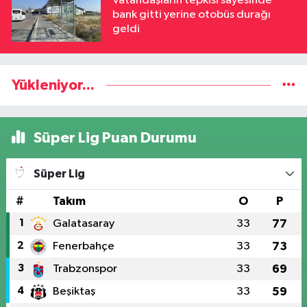
Vatandaşların tepkisi sayesinde
bank gitti yerine otobüs durağı
geldi
Yükleniyor...
Süper Lig Puan Durumu
Süper Lig
#
Takım
O
P
1
Galatasaray
33
77
2
Fenerbahçe
33
73
3
Trabzonspor
33
69
4
Beşiktaş
33
59