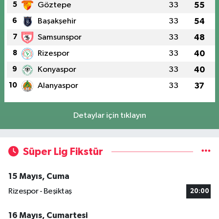
5
Göztepe
33
55
6
Başakşehir
33
54
7
Samsunspor
33
48
8
Rizespor
33
40
9
Konyaspor
33
40
10
Alanyaspor
33
37
Detaylar için tıklayın
Süper Lig Fikstür
15 Mayıs, Cuma
Rizespor - Beşiktaş
20:00
16 Mayıs, Cumartesi