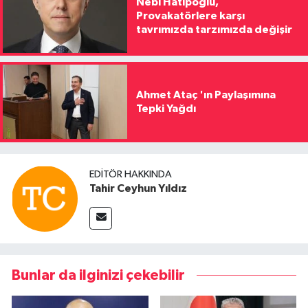
Nebi Hatipoğlu,
Provakatörlere karşı
tavrımızda tarzımızda değişir
Ahmet Ataç 'ın Paylaşımına
Tepki Yağdı
EDITÖR HAKKINDA
Tahir Ceyhun Yıldız
Bunlar da ilginizi çekebilir