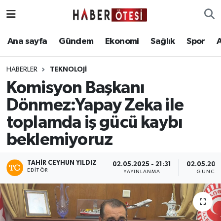
Ana sayfa
Eskişehir Nöbetçi Eczaneler
Ana sayfa
Gündem
Ekonomi
Sağlık
Spor
Gündem
Eskişehir Hava Durumu
HABERLER
TEKNOLOJI
Komisyon Başkanı
Ekonomi
Eskişehir Namaz Vakitleri
Dönmez:Yapay Zeka ile
Sağlık
Eskişehir Trafik Yoğunluk Haritası
toplamda iş gücü kaybı
beklemiyoruz
Spor
Süper Lig Puan Durumu ve Fikstür
Asayiş
Tüm Manşetler
TAHIR CEYHUN YILDIZ
02.05.2025 - 21:31
02.05.2025
EDITÖR
YAYINLANMA
GÜNCEL
Teknoloji
Son Dakika Haberleri
Haber Arşivi