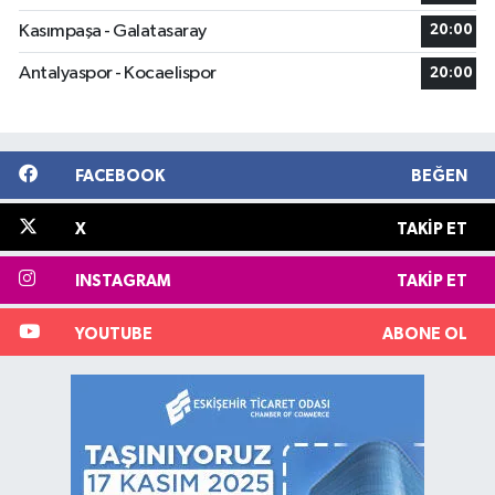
Kasımpaşa - Galatasaray
20:00
Antalyaspor - Kocaelispor
20:00
FACEBOOK
BEĞEN
X
TAKIP ET
INSTAGRAM
TAKIP ET
YOUTUBE
ABONE OL