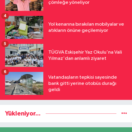
çömleğe yöneliyor
4
Yol kenarına bırakılan mobilyalar ve
atıkların önüne geçilemiyor
5
TÜGVA Eskişehir Yaz Okulu'na Vali
Yılmaz'dan anlamlı ziyaret
6
Vatandaşların tepkisi sayesinde
bank gitti yerine otobüs durağı
geldi
Yükleniyor...