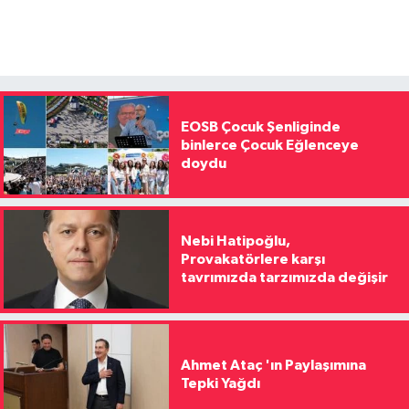
EOSB Çocuk Şenliginde
binlerce Çocuk Eğlenceye
doydu
Nebi Hatipoğlu,
Provakatörlere karşı
tavrımızda tarzımızda değişir
Ahmet Ataç 'ın Paylaşımına
Tepki Yağdı