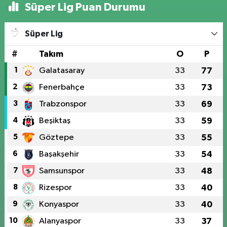
Süper Lig Puan Durumu
Süper Lig
#
Takım
O
P
1
Galatasaray
33
77
2
Fenerbahçe
33
73
3
Trabzonspor
33
69
4
Beşiktaş
33
59
5
Göztepe
33
55
6
Başakşehir
33
54
7
Samsunspor
33
48
8
Rizespor
33
40
9
Konyaspor
33
40
10
Alanyaspor
33
37