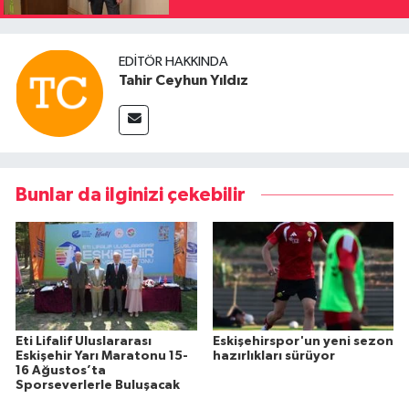
EDITÖR HAKKINDA
Tahir Ceyhun Yıldız
Bunlar da ilginizi çekebilir
Eti Lifalif Uluslararası
Eskişehirspor'un yeni sezon
Eskişehir Yarı Maratonu 15-
hazırlıkları sürüyor
16 Ağustos’ta
Sporseverlerle Buluşacak