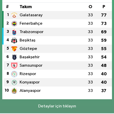
#
Takım
O
P
1
Galatasaray
33
77
2
Fenerbahçe
33
73
3
Trabzonspor
33
69
4
Beşiktaş
33
59
5
Göztepe
33
55
6
Başakşehir
33
54
7
Samsunspor
33
48
8
Rizespor
33
40
9
Konyaspor
33
40
10
Alanyaspor
33
37
Detaylar için tıklayın