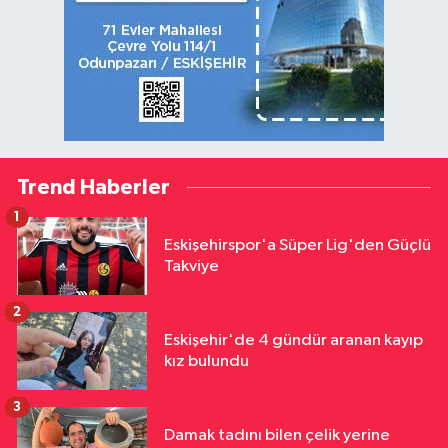
Trend Haberler
1
Eskişehirspor'a Süper Lig'den Güçlü
Takviye
2
Eskişehir'de 4 gündür aranan kayıp
kız bulundu
3
Damak tadını bilen çelik yerine