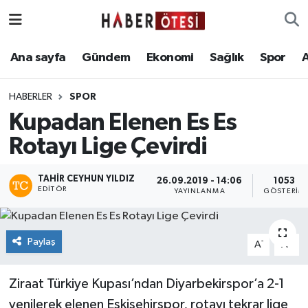
Ana sayfa
Eskişehir Nöbetçi Eczaneler
Ana sayfa
Gündem
Ekonomi
Sağlık
Spor
Gündem
Eskişehir Hava Durumu
HABERLER
SPOR
Kupadan Elenen Es Es
Ekonomi
Eskişehir Namaz Vakitleri
Rotayı Lige Çevirdi
Sağlık
Eskişehir Trafik Yoğunluk Haritası
TAHIR CEYHUN YILDIZ
26.09.2019 - 14:06
1053
EDITÖR
Spor
Süper Lig Puan Durumu ve Fikstür
YAYINLANMA
GÖSTERIM
Asayiş
Tüm Manşetler
Paylaş
-
+
A
A
Teknoloji
Son Dakika Haberleri
Ziraat Türkiye Kupası’ndan Diyarbekirspor’a 2-1
Haber Arşivi
yenilerek elenen Eskişehirspor, rotayı tekrar lige