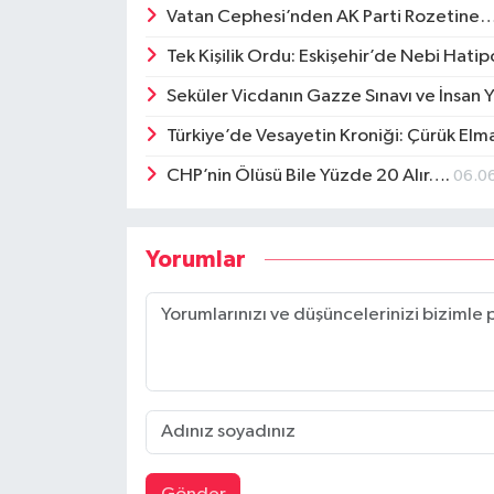
Vatan Cephesi’nden AK Parti Rozetine
Tek Kişilik Ordu: Eskişehir’de Nebi Hat
Seküler Vicdanın Gazze Sınavı ve İnsan 
Türkiye’de Vesayetin Kroniği: Çürük E
CHP’nin Ölüsü Bile Yüzde 20 Alır….
06.0
Yorumlar