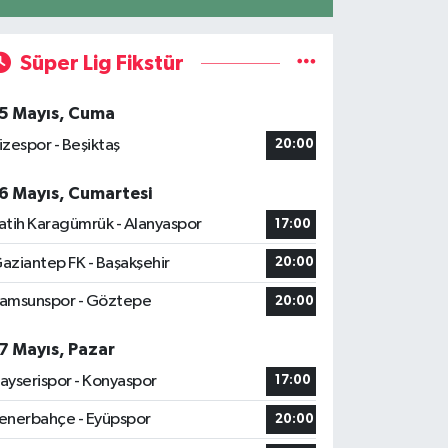
Süper Lig Fikstür
5 Mayıs, Cuma
izespor - Beşiktaş
20:00
6 Mayıs, Cumartesi
atih Karagümrük - Alanyaspor
17:00
aziantep FK - Başakşehir
20:00
amsunspor - Göztepe
20:00
7 Mayıs, Pazar
ayserispor - Konyaspor
17:00
enerbahçe - Eyüpspor
20:00