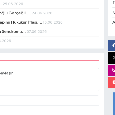
T
….
25.06.2026
K
ipoğlu Gerçeği!….
24.06.2026
A
Yapımı Hukukun İflası….
15.06.2026
lma Sendromu…
07.06.2026
6.2026