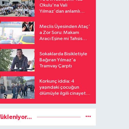
Okulu'na Vali
Yılmaz'dan anlamlı
ziyaret
Meclis Üyesinden Ataç'
a Zor Soru: Makam
Aracı Eşine mi Tahsis
Edildi
Sokaklarda Bisikletiyle
Bağıran Yılmaz'a
Tramvay Çarptı
Korkunç iddia: 4
yaşındaki çocuğun
ölümüyle ilgili cinayet
şüphesi
ükleniyor...