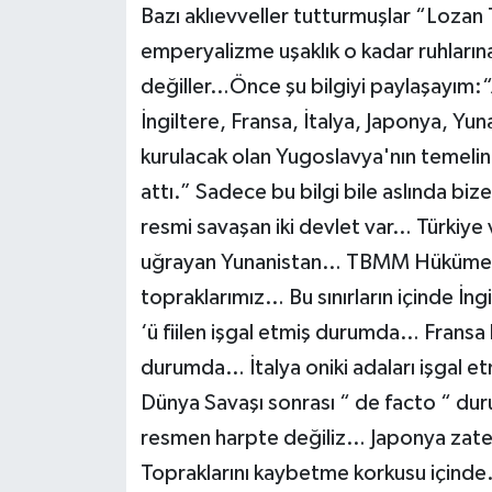
Bazı aklıevveller tutturmuşlar “Lozan 
emperyalizme uşaklık o kadar ruhlarına
değiller…Önce şu bilgiyi paylaşayım
İngiltere, Fransa, İtalya, Japonya, Yun
kurulacak olan Yugoslavya'nın temelini
attı.” Sadece bu bilgi bile aslında bi
resmi savaşan iki devlet var… Türki
uğrayan Yunanistan… TBMM Hükümeti ‘ni
topraklarımız… Bu sınırların içinde İng
‘ü fiilen işgal etmiş durumda… Fransa 
durumda… İtalya oniki adaları işgal et
Dünya Savaşı sonrası “ de facto “ dur
resmen harpte değiliz… Japonya zat
Topraklarını kaybetme korkusu içinde