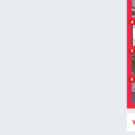
4
5
6
Y