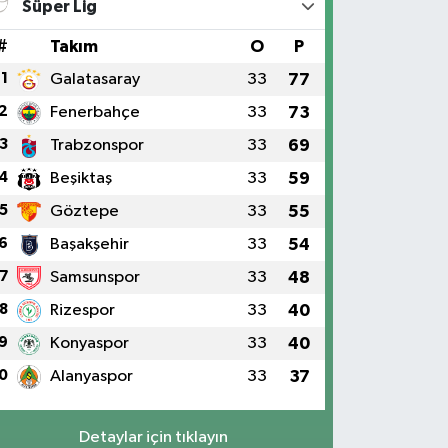
Süper Lig
#
Takım
O
P
1
Galatasaray
33
77
2
Fenerbahçe
33
73
3
Trabzonspor
33
69
4
Beşiktaş
33
59
5
Göztepe
33
55
6
Başakşehir
33
54
7
Samsunspor
33
48
8
Rizespor
33
40
9
Konyaspor
33
40
0
Alanyaspor
33
37
Detaylar için tıklayın