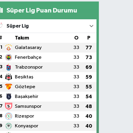
Süper Lig Puan Durumu
Süper Lig
#
Takım
O
P
1
Galatasaray
33
77
2
Fenerbahçe
33
73
3
Trabzonspor
33
69
4
Beşiktaş
33
59
5
Göztepe
33
55
6
Başakşehir
33
54
7
Samsunspor
33
48
8
Rizespor
33
40
9
Konyaspor
33
40