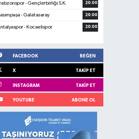
rabzonspor - Gençlerbirliği S.K.
20:00
asımpaşa - Galatasaray
20:00
ntalyaspor - Kocaelispor
20:00
FACEBOOK
BEĞEN
X
TAKIP ET
INSTAGRAM
TAKIP ET
YOUTUBE
ABONE OL