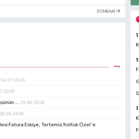
SONRAKI
1
R
1
F
.
04.07.2026
G
07.2026
S
 Düşünün…
29.06.2026
1
28.06.2026
K
esi:Fatura Eskiye, Tertemiz Koltuk Özel'e
F