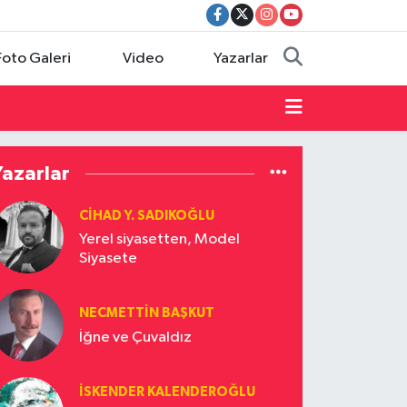
Foto Galeri
Video
Yazarlar
Yazarlar
CIHAD Y. SADIKOĞLU
Yerel siyasetten, Model
Siyasete
NECMETTIN BAŞKUT
İğne ve Çuvaldız
İSKENDER KALENDEROĞLU