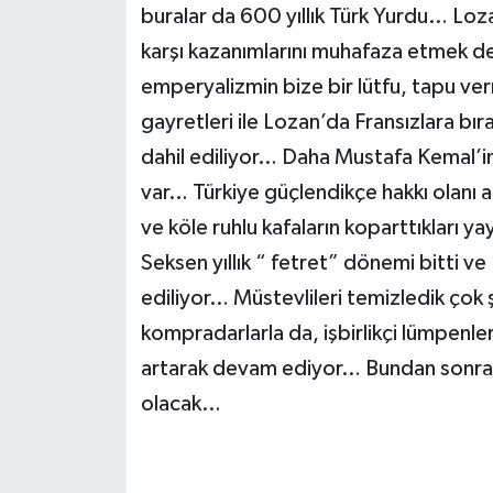
buralar da 600 yıllık Türk Yurdu… Loza
karşı kazanımlarını muhafaza etmek d
emperyalizmin bize bir lütfu, tapu ver
gayretleri ile Lozan’da Fransızlara bı
dahil ediliyor… Daha Mustafa Kemal’i
var… Türkiye güçlendikçe hakkı olanı
ve köle ruhlu kafaların koparttıkları 
Seksen yıllık “ fetret” dönemi bitti v
ediliyor… Müstevlileri temizledik çok ş
kompradarlarla da, işbirlikçi lümpenler
artarak devam ediyor… Bundan sonra h
olacak…