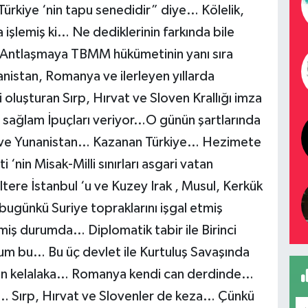
Türkiye ‘nin tapu senedidir” diye… Kölelik,
 işlemiş ki… Ne dediklerinin farkında bile
:“Antlaşmaya TBMM hükümetinin yanı sıra
anistan, Romanya ve ilerleyen yıllarda
 oluşturan Sırp, Hırvat ve Sloven Krallığı imza
ze sağlam İpuçları veriyor…O günün şartlarında
ye ve Yunanistan… Kazanan Türkiye… Hezimete
n Misak-Milli sınırları asgari vatan
iltere İstanbul ‘u ve Kuzey Irak , Musul, Kerkük
bugünkü Suriye topraklarını işgal etmiş
miş durumda… Diplomatik tabir ile Birinci
um bu… Bu üç devlet ile Kurtuluş Savaşında
en kelalaka… Romanya kendi can derdinde…
… Sırp, Hırvat ve Slovenler de keza… Çünkü