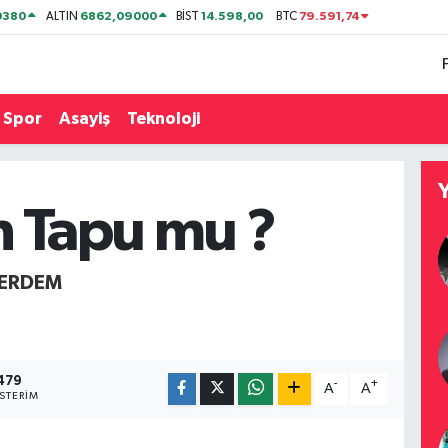
0380
6862,09000
14.598,00
79.591,74
ALTIN
BİST
BTC
Spor
Asayiş
Teknoloji
n Tapu mu ?
 ERDEM
479
-
+
A
A
STERIM