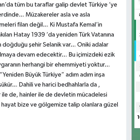
n’da tüm bu taraflar galip devlet Türkiye ‘ye
erdinde… Müzakereler asla ve asla
meleri filan değil… Ki Mustafa Kemal’in
rakılan Hatay 1939 ‘da yeniden Türk Vatanına
n doğduğu şehir Selanik var… Oniki adalar
 almaya devam edecektir… Bu içimizdeki ezik
yaygaranın herhangi bir ehemmiyeti yoktur…
e “Yeniden Büyük Türkiye” adım adım inşa
ükür… Dahili ve harici bedhahlarla da ,
 ile de, hainler ile de devletin mücadelesi
ayat bize ve gölgemize talip olanlara güzel
1