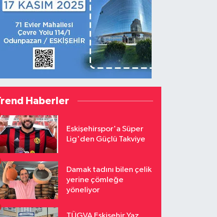
Trend Haberler
Eskişehirspor'a Süper
Lig'den Güçlü Takviye
Damak tadını bilen çelik
yerine çömleğe
yöneliyor
TÜGVA Eskişehir Yaz