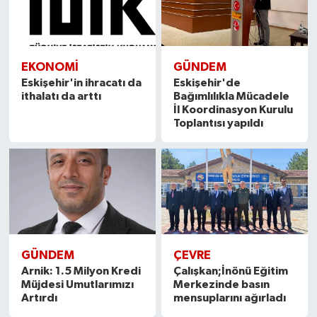
EKONOMI
GÜNDEM
Eskişehir'in ihracatı da
Eskişehir'de
ithalatı da arttı
Bağımlılıkla Mücadele
İl Koordinasyon Kurulu
Toplantısı yapıldı
GÜNDEM
ÇEVRE
Arnik: 1.5 Milyon Kredi
Çalışkan;İnönü Eğitim
Müjdesi Umutlarımızı
Merkezinde basın
Artırdı
mensuplarını ağırladı