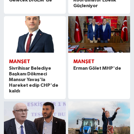
Güçleniyor
MANŞET
MANŞET
Sivrihisar Belediye
Erman Gölet MHP'de
Başkanı Dökmeci
Mansur Yavaş'la
Hareket edip CHP'de
kaldı