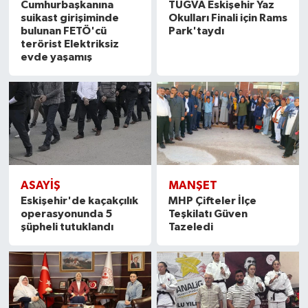
Cumhurbaşkanına
TÜGVA Eskişehir Yaz
suikast girişiminde
Okulları Finali için Rams
bulunan FETÖ'cü
Park'taydı
terörist Elektriksiz
evde yaşamış
ASAYIŞ
MANŞET
Eskişehir'de kaçakçılık
MHP Çifteler İlçe
operasyonunda 5
Teşkilatı Güven
şüpheli tutuklandı
Tazeledi