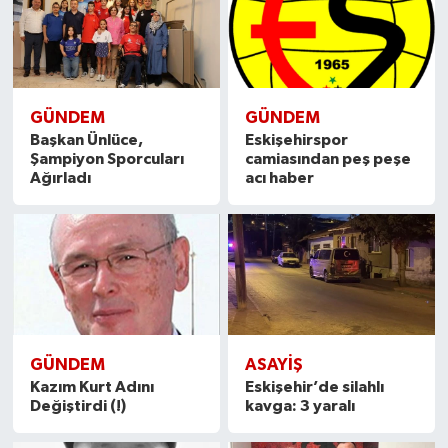
GÜNDEM
GÜNDEM
Başkan Ünlüce,
Eskişehirspor
Şampiyon Sporcuları
camiasından peş peşe
Ağırladı
acı haber
GÜNDEM
ASAYIŞ
Kazım Kurt Adını
Eskişehir’de silahlı
Değiştirdi (!)
kavga: 3 yaralı