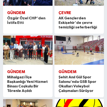
GÜNDEM
ÇEVRE
Özgür Özel CHP'den
AK Gençlerden
İstifa Etti
Eskişehir'de çevre
temizliği seferberliği
GÜNDEM
GÜNDEM
Mihalgazi İlçe
Şehit Anıl Gül Spor
Başkanlığı Yeni Hizmet
Salonu'nda GSB Spor
Binası Coşkulu Bir
Okulları Voleybol
Törenle Açıldı
Çalışmaları Sürüyor