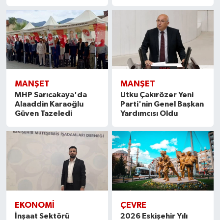
MANŞET
MANŞET
MHP Sarıcakaya'da
Utku Çakırözer Yeni
Alaaddin Karaoğlu
Parti'nin Genel Başkan
Güven Tazeledi
Yardımcısı Oldu
EKONOMI
ÇEVRE
İnşaat Sektörü
2026 Eskişehir Yılı