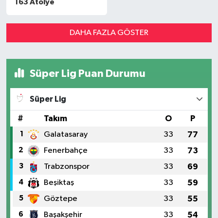
163 Atölye
DAHA FAZLA GÖSTER
Süper Lig Puan Durumu
Süper Lig
#
Takım
O
P
1
Galatasaray
33
77
2
Fenerbahçe
33
73
3
Trabzonspor
33
69
4
Beşiktaş
33
59
5
Göztepe
33
55
6
Başakşehir
33
54