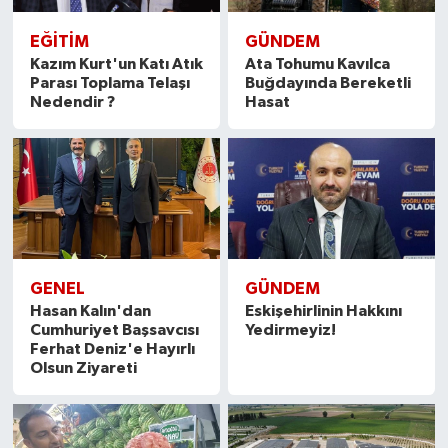
EĞİTİM
GÜNDEM
Kazım Kurt'un Katı Atık
Ata Tohumu Kavılca
Parası Toplama Telaşı
Buğdayında Bereketli
Nedendir ?
Hasat
GENEL
GÜNDEM
Hasan Kalın'dan
Eskişehirlinin Hakkını
Cumhuriyet Başsavcısı
Yedirmeyiz!
Ferhat Deniz'e Hayırlı
Olsun Ziyareti