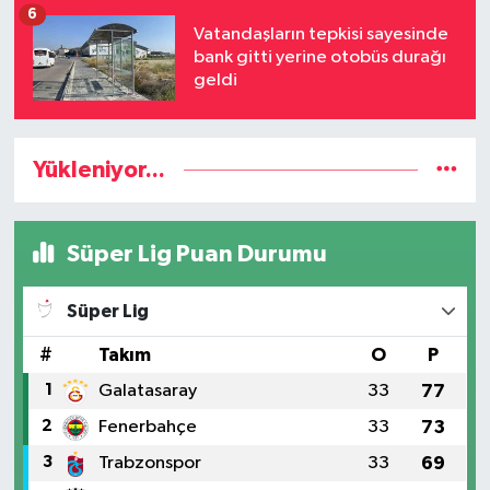
6
Vatandaşların tepkisi sayesinde
bank gitti yerine otobüs durağı
geldi
Yükleniyor...
Süper Lig Puan Durumu
Süper Lig
#
Takım
O
P
1
Galatasaray
33
77
2
Fenerbahçe
33
73
3
Trabzonspor
33
69