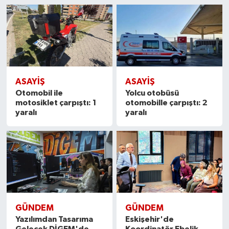
ASAYIŞ
ASAYIŞ
Otomobil ile
Yolcu otobüsü
motosiklet çarpıştı: 1
otomobille çarpıştı: 2
yaralı
yaralı
GÜNDEM
GÜNDEM
Yazılımdan Tasarıma
Eskişehir'de
Gelecek DİGEM'de
Koordinatör Ebelik