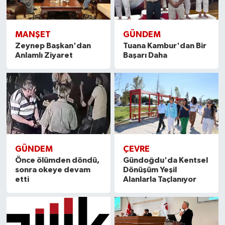
MANŞET
GÜNDEM
Zeynep Başkan'dan
Tuana Kambur'dan Bir
Anlamlı Ziyaret
Başarı Daha
GÜNDEM
ÇEVRE
Önce ölümden döndü,
Gündoğdu'da Kentsel
sonra okeye devam
Dönüşüm Yeşil
etti
Alanlarla Taçlanıyor