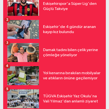
Eskişehirspor'a Süper Lig'den
Güçlü Takviye
2
Eskişehir'de 4 gündür aranan
kayıp kız bulundu
3
Damak tadını bilen çelik yerine
çömleğe yöneliyor
4
Yol kenarına bırakılan mobilyalar
ve atıkların önüne geçilemiyor
5
TÜGVA Eskişehir Yaz Okulu'na
Vali Yılmaz'dan anlamlı ziyaret