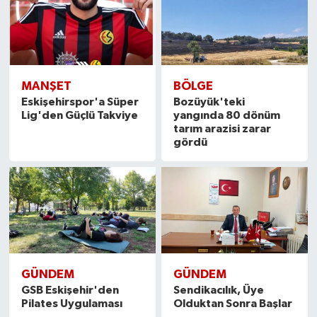
MANŞET
BÖLGE
Eskişehirspor'a Süper
Bozüyük'teki
Lig'den Güçlü Takviye
yangında 80 dönüm
tarım arazisi zarar
gördü
GÜNDEM
GÜNDEM
GSB Eskişehir'den
Sendikacılık, Üye
Pilates Uygulaması
Olduktan Sonra Başlar