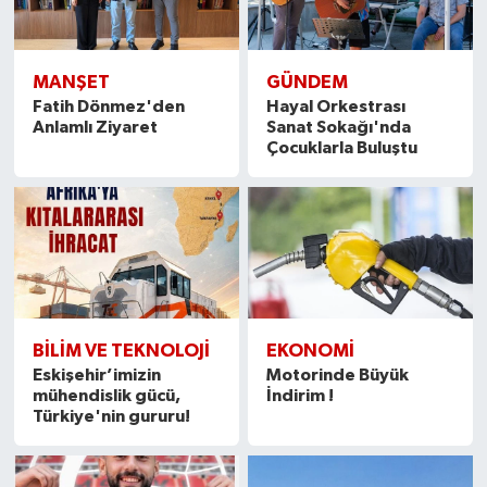
MANŞET
GÜNDEM
Fatih Dönmez'den
Hayal Orkestrası
Anlamlı Ziyaret
Sanat Sokağı'nda
Çocuklarla Buluştu
BİLİM VE TEKNOLOJİ
EKONOMI
Eskişehir’imizin
Motorinde Büyük
mühendislik gücü,
İndirim !
Türkiye'nin gururu!