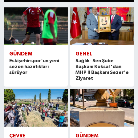
1
2
3
4
5
6
7
8
9
10
11
12
13
14
15
GÜNDEM
GENEL
Eskişehirspor'un yeni
Sağlık- Sen Şube
sezon hazırlıkları
Başkanı Köksal 'dan
sürüyor
MHP İl Başkanı Sezer'e
Ziyaret
ÇEVRE
GÜNDEM