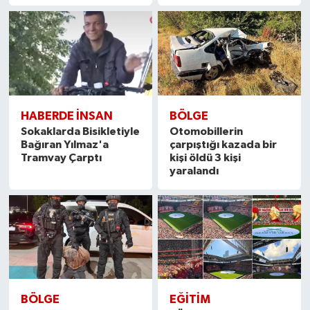
HABERDE İNSAN
BÖLGE
Sokaklarda Bisikletiyle
Otomobillerin
Bağıran Yılmaz'a
çarpıştığı kazada bir
Tramvay Çarptı
kişi öldü 3 kişi
yaralandı
BÖLGE
EĞİTİM