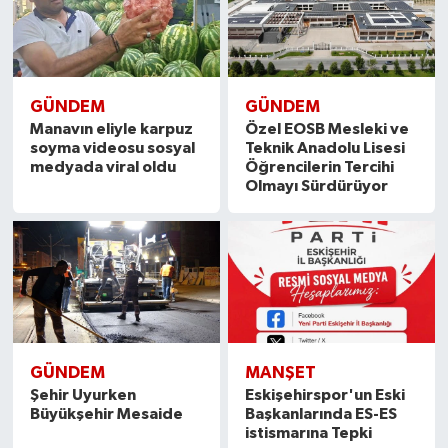
GÜNDEM
GÜNDEM
Manavın eliyle karpuz
Özel EOSB Mesleki ve
soyma videosu sosyal
Teknik Anadolu Lisesi
medyada viral oldu
Öğrencilerin Tercihi
Olmayı Sürdürüyor
GÜNDEM
MANŞET
Şehir Uyurken
Eskişehirspor'un Eski
Büyükşehir Mesaide
Başkanlarında ES-ES
istismarına Tepki