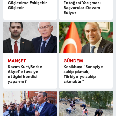
Güçlenirse Eskişehir
Fotoğraf Yarışması
Güçlenir
Başvuruları Devam
Ediyor
MANŞET
GÜNDEM
Kazım Kurt,Berke
Kesikbaş: “Sanayiye
Akyel'e tavsiye
sahip çıkmak,
ettigini kendisi
Türkiye'ye sahip
yaparmı ?
çıkmaktır”