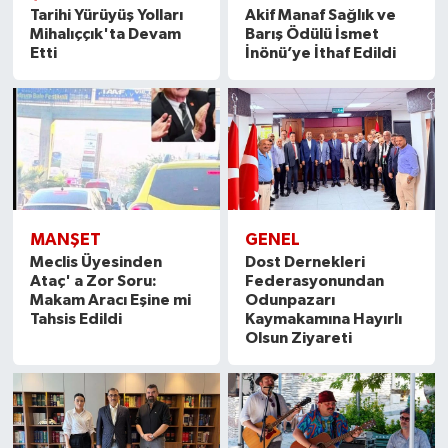
Tarihi Yürüyüş Yolları
Akif Manaf Sağlık ve
Mihalıççık'ta Devam
Barış Ödülü İsmet
Etti
İnönü’ye İthaf Edildi
MANŞET
GENEL
Meclis Üyesinden
Dost Dernekleri
Ataç' a Zor Soru:
Federasyonundan
Makam Aracı Eşine mi
Odunpazarı
Tahsis Edildi
Kaymakamına Hayırlı
Olsun Ziyareti