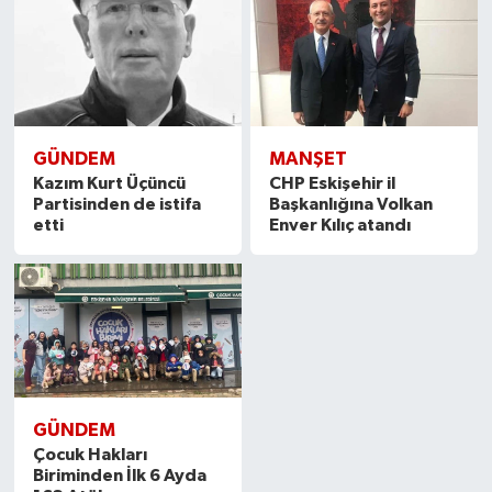
GÜNDEM
MANŞET
Kazım Kurt Üçüncü
CHP Eskişehir il
Partisinden de istifa
Başkanlığına Volkan
etti
Enver Kılıç atandı
GÜNDEM
Çocuk Hakları
Biriminden İlk 6 Ayda