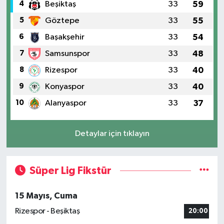
4
Beşiktaş
33
59
5
Göztepe
33
55
6
Başakşehir
33
54
7
Samsunspor
33
48
8
Rizespor
33
40
9
Konyaspor
33
40
10
Alanyaspor
33
37
Detaylar için tıklayın
Süper Lig Fikstür
15 Mayıs, Cuma
Rizespor - Beşiktaş
20:00