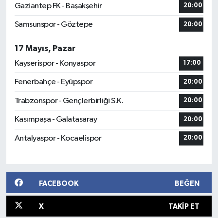
Gaziantep FK - Başakşehir
20:00
Samsunspor - Göztepe
20:00
17 Mayıs, Pazar
Kayserispor - Konyaspor
17:00
Fenerbahçe - Eyüpspor
20:00
Trabzonspor - Gençlerbirliği S.K.
20:00
Kasımpaşa - Galatasaray
20:00
Antalyaspor - Kocaelispor
20:00
FACEBOOK
BEĞEN
X
TAKIP ET