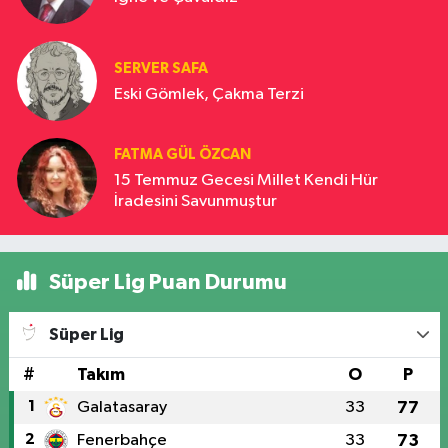
SERVER SAFA
Eski Gömlek, Çakma Terzi
FATMA GÜL ÖZCAN
15 Temmuz Gecesi Millet Kendi Hür
İradesini Savunmuştur
Süper Lig Puan Durumu
Süper Lig
#
Takım
O
P
1
Galatasaray
33
77
2
Fenerbahçe
33
73