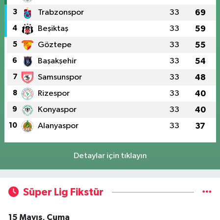
3
Trabzonspor
33
69
4
Beşiktaş
33
59
5
Göztepe
33
55
6
Başakşehir
33
54
7
Samsunspor
33
48
8
Rizespor
33
40
9
Konyaspor
33
40
10
Alanyaspor
33
37
Detaylar için tıklayın
Süper Lig Fikstür
15 Mayıs, Cuma