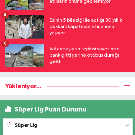
atıkların önüne geçilemiyor
5
Eşinin 5 bileziği ile açtığı 30 yıllık
dükkânı kapatmanın hüznünü
yaşıyor
6
Vatandaşların tepkisi sayesinde
bank gitti yerine otobüs durağı
geldi
Yükleniyor...
Süper Lig Puan Durumu
Süper Lig