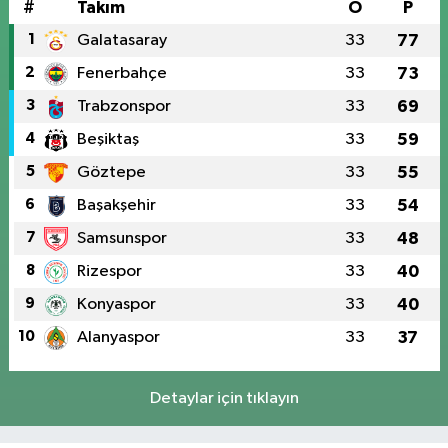
#
Takım
O
P
1
Galatasaray
33
77
2
Fenerbahçe
33
73
3
Trabzonspor
33
69
4
Beşiktaş
33
59
5
Göztepe
33
55
6
Başakşehir
33
54
7
Samsunspor
33
48
8
Rizespor
33
40
9
Konyaspor
33
40
10
Alanyaspor
33
37
Detaylar için tıklayın