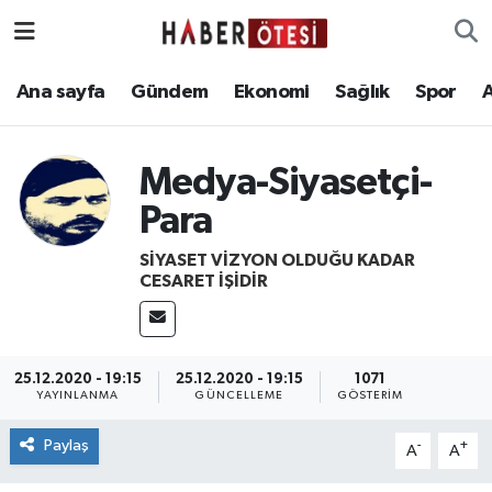
Ana sayfa
Eskişehir Nöbetçi Eczaneler
Ana sayfa
Gündem
Ekonomi
Sağlık
Spor
Gündem
Eskişehir Hava Durumu
Medya-Siyasetçi-
Ekonomi
Eskişehir Namaz Vakitleri
Para
Sağlık
Eskişehir Trafik Yoğunluk Haritası
SIYASET VIZYON OLDUĞU KADAR
CESARET IŞIDIR
Spor
Süper Lig Puan Durumu ve Fikstür
Asayiş
Tüm Manşetler
25.12.2020 - 19:15
25.12.2020 - 19:15
1071
YAYINLANMA
GÜNCELLEME
GÖSTERIM
Teknoloji
Son Dakika Haberleri
Paylaş
-
+
A
A
Haber Arşivi