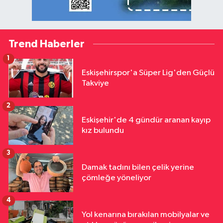
Trend Haberler
1
Eskişehirspor'a Süper Lig'den Güçlü
Takviye
2
Eskişehir'de 4 gündür aranan kayıp
kız bulundu
3
Damak tadını bilen çelik yerine
çömleğe yöneliyor
4
Yol kenarına bırakılan mobilyalar ve