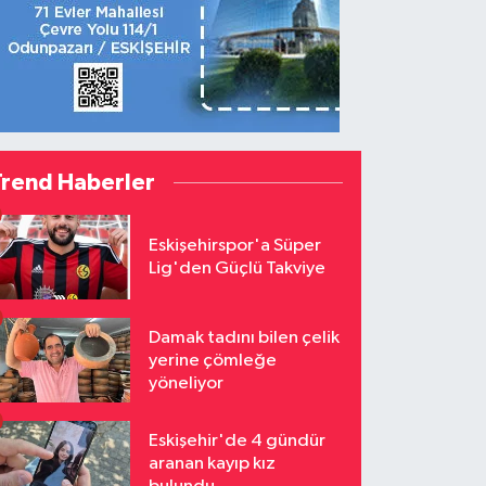
Trend Haberler
Eskişehirspor'a Süper
Lig'den Güçlü Takviye
Damak tadını bilen çelik
yerine çömleğe
yöneliyor
Eskişehir'de 4 gündür
aranan kayıp kız