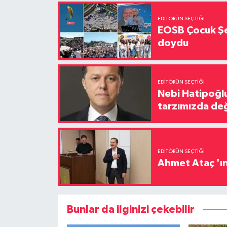
EDITÖRÜN SEÇTIĞI
EOSB Çocuk Şe
doydu
EDITÖRÜN SEÇTIĞI
Nebi Hatipoğlu
tarzımızda değ
EDITÖRÜN SEÇTIĞI
Ahmet Ataç 'ın
Bunlar da ilginizi çekebilir