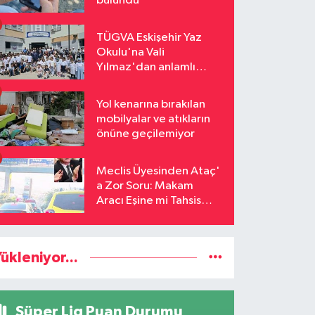
bulundu
TÜGVA Eskişehir Yaz
Okulu'na Vali
Yılmaz'dan anlamlı
ziyaret
Yol kenarına bırakılan
mobilyalar ve atıkların
önüne geçilemiyor
Meclis Üyesinden Ataç'
a Zor Soru: Makam
Aracı Eşine mi Tahsis
Edildi
ükleniyor...
Süper Lig Puan Durumu