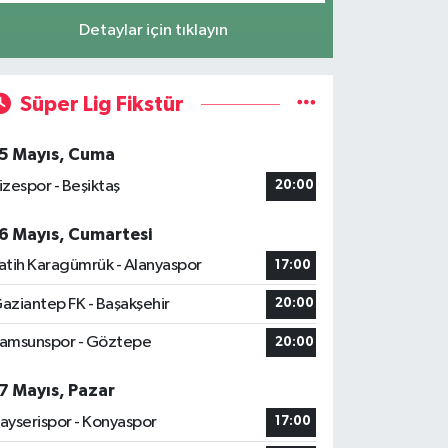
Detaylar için tıklayın
Süper Lig Fikstür
5 Mayıs, Cuma
izespor - Beşiktaş
20:00
6 Mayıs, Cumartesi
atih Karagümrük - Alanyaspor
17:00
aziantep FK - Başakşehir
20:00
amsunspor - Göztepe
20:00
7 Mayıs, Pazar
ayserispor - Konyaspor
17:00