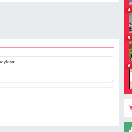
4
5
6
Y