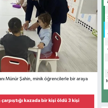
anı Münür Şahin, minik öğrencilerle bir araya
1
çarpıştığı kazada bir kişi öldü 3 kişi