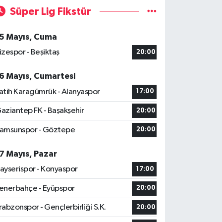
Süper Lig Fikstür
5 Mayıs, Cuma
izespor - Beşiktaş
20:00
6 Mayıs, Cumartesi
atih Karagümrük - Alanyaspor
17:00
aziantep FK - Başakşehir
20:00
amsunspor - Göztepe
20:00
7 Mayıs, Pazar
ayserispor - Konyaspor
17:00
enerbahçe - Eyüpspor
20:00
rabzonspor - Gençlerbirliği S.K.
20:00