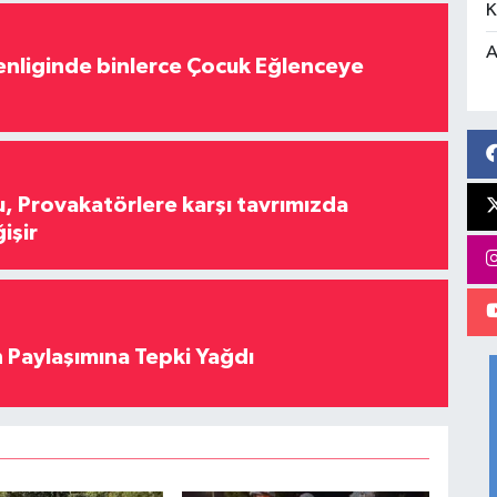
K
A
nliginde binlerce Çocuk Eğlenceye
, Provakatörlere karşı tavrımızda
işir
 Paylaşımına Tepki Yağdı