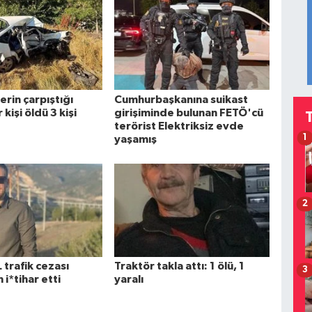
rin çarpıştığı
Cumhurbaşkanına suikast
kişi öldü 3 kişi
girişiminde bulunan FETÖ'cü
terörist Elektriksiz evde
1
yaşamış
2
 trafik cezası
Traktör takla attı: 1 ölü, 1
3
 i*tihar etti
yaralı