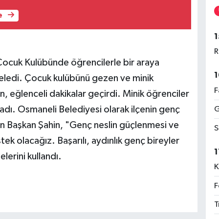
e
1
R
ocuk Kulübünde öğrencilerle bir araya
1
inceledi. Çocuk kulübünü gezen ve minik
F
 eğlenceli dakikalar geçirdi. Minik öğrenciler
adı. Osmaneli Belediyesi olarak ilçenin genç
G
ten Başkan Şahin, "Genç neslin güçlenmesi ve
S
tek olacağız. Başarılı, aydınlık genç bireyler
1
elerini kullandı.
K
F
T