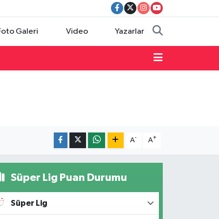
Foto Galeri
Video
Yazarlar
-
+
A
A
Süper Lig Puan Durumu
Süper Lig