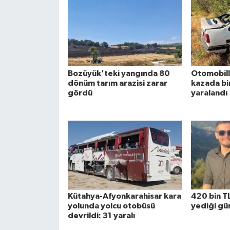
Bozüyük'teki yangında 80
Otomobille
dönüm tarım arazisi zarar
kazada bir 
gördü
yaralandı
Kütahya-Afyonkarahisar kara
420 bin TL
yolunda yolcu otobüsü
yediği gün
devrildi: 31 yaralı