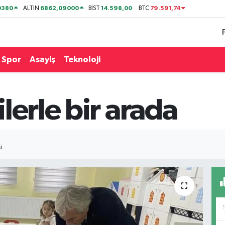
0380
6862,09000
14.598,00
79.591,74
ALTIN
BİST
BTC
Spor
Asayiş
Teknoloji
lerle bir arada
I