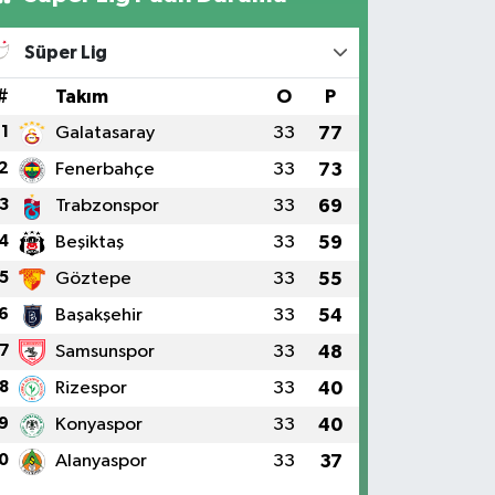
Süper Lig
#
Takım
O
P
1
Galatasaray
33
77
2
Fenerbahçe
33
73
3
Trabzonspor
33
69
4
Beşiktaş
33
59
5
Göztepe
33
55
6
Başakşehir
33
54
7
Samsunspor
33
48
8
Rizespor
33
40
9
Konyaspor
33
40
0
Alanyaspor
33
37