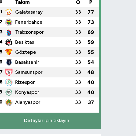
#
Takım
O
P
1
Galatasaray
33
77
2
Fenerbahçe
33
73
3
Trabzonspor
33
69
4
Beşiktaş
33
59
5
Göztepe
33
55
6
Başakşehir
33
54
7
Samsunspor
33
48
8
Rizespor
33
40
9
Konyaspor
33
40
0
Alanyaspor
33
37
Detaylar için tıklayın