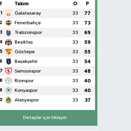
#
Takım
O
P
1
Galatasaray
33
77
2
Fenerbahçe
33
73
3
Trabzonspor
33
69
4
Beşiktaş
33
59
5
Göztepe
33
55
6
Başakşehir
33
54
7
Samsunspor
33
48
8
Rizespor
33
40
9
Konyaspor
33
40
0
Alanyaspor
33
37
Detaylar için tıklayın