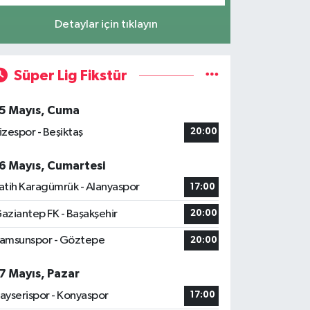
Detaylar için tıklayın
Süper Lig Fikstür
5 Mayıs, Cuma
izespor - Beşiktaş
20:00
6 Mayıs, Cumartesi
atih Karagümrük - Alanyaspor
17:00
aziantep FK - Başakşehir
20:00
amsunspor - Göztepe
20:00
7 Mayıs, Pazar
ayserispor - Konyaspor
17:00