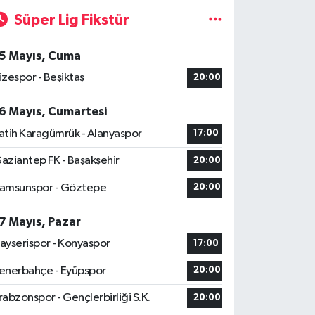
Süper Lig Fikstür
5 Mayıs, Cuma
izespor - Beşiktaş
20:00
6 Mayıs, Cumartesi
atih Karagümrük - Alanyaspor
17:00
aziantep FK - Başakşehir
20:00
amsunspor - Göztepe
20:00
7 Mayıs, Pazar
ayserispor - Konyaspor
17:00
enerbahçe - Eyüpspor
20:00
rabzonspor - Gençlerbirliği S.K.
20:00