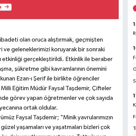
e
1
R
 ibadeti olan oruca alıştırmak, geçmişten
1
 ve geleneklerimizi koruyarak bir sonraki
F
etkinliği gerçekleştirildi. Etkinlik ile beraber
ylaşma, şükretme gibi kavramlarının önemini
G
unan Ezan-ı Şerif ile birlikte öğrenciler
S
çe Milli Eğitim Müdür Faysal Taşdemir, Çifteler
1
esinde görev yapan öğretmenler ve çok sayıda
K
eyecanına ortak oldular.
F
dürümüz Faysal Taşdemir; "Minik yavrularımızın
güzel yaşamaları ve yaşatmaları bizleri çok
T