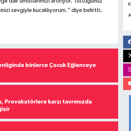
ğe dair umutlarımızı artırıyor. Tuttuğunuz
K
inizi sevgiyle kucaklıyorum." diye belirtti.
A
nliginde binlerce Çocuk Eğlenceye
, Provakatörlere karşı tavrımızda
işir