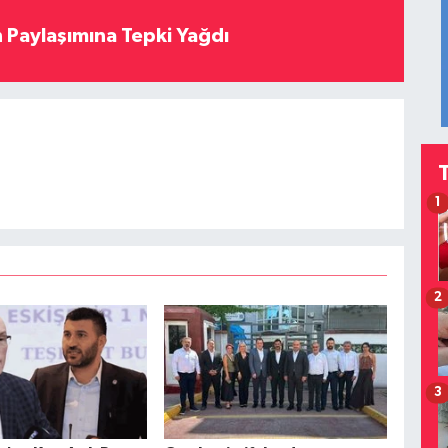
 Paylaşımına Tepki Yağdı
1
2
3