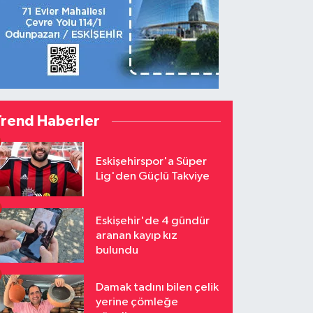
Trend Haberler
Eskişehirspor'a Süper
Lig'den Güçlü Takviye
Eskişehir'de 4 gündür
aranan kayıp kız
bulundu
Damak tadını bilen çelik
yerine çömleğe