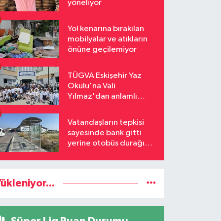
yöneliyor
Yol kenarına bırakılan
mobilyalar ve atıkların
önüne geçilemiyor
TÜGVA Eskişehir Yaz
Okulu'na Vali
Yılmaz'dan anlamlı
ziyaret
Vatandaşların tepkisi
sayesinde bank gitti
yerine otobüs durağı
geldi
ükleniyor...