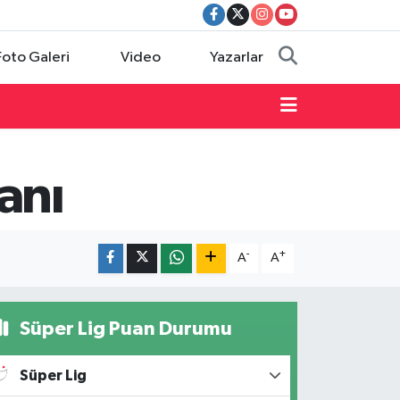
Foto Galeri
Video
Yazarlar
anı
-
+
A
A
Süper Lig Puan Durumu
Süper Lig