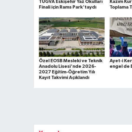
TÜGVA Eskişehir Yaz Okulları
Kazım Kurt
Finali için Rams Park'taydı
Toplama T
Özel EOSB Mesleki ve Teknik
Ayet-i Ker
Anadolu Lisesi'nde 2026-
engel de 
2027 Eğitim-Öğretim Yılı
Kayıt Takvimi Açıklandı