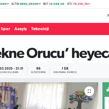
0380
6862,09000
14.598,00
79.591,74
ALTIN
BİST
BTC
Spor
Asayiş
Teknoloji
Tekne Orucu’ heyec
03.2025 - 21:31
86
1 DK
GÜNCELLEME
GÖSTERIM
OKUNMA SÜRESI