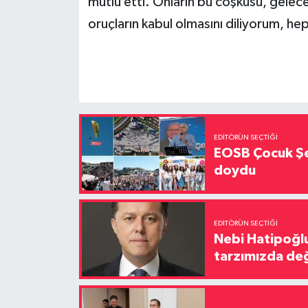
mutlu etti. Onların bu coşkusu, gelece
oruçların kabul olmasını diliyorum, hep
EDITÖRÜN SEÇTIĞI
EOSB Çocuk Şe
doydu
EDITÖRÜN SEÇTIĞI
Nebi Hatipoğlu
tarzımızda değ