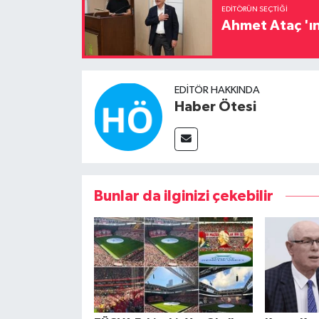
EDITÖRÜN SEÇTIĞI
Ahmet Ataç 'ın
EDITÖR HAKKINDA
Haber Ötesi
Bunlar da ilginizi çekebilir