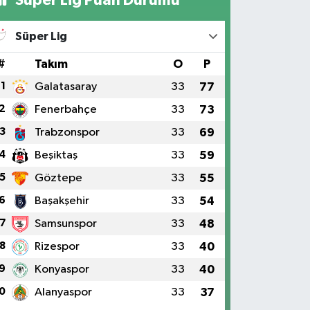
Süper Lig Puan Durumu
Süper Lig
#
Takım
O
P
1
Galatasaray
33
77
2
Fenerbahçe
33
73
3
Trabzonspor
33
69
4
Beşiktaş
33
59
5
Göztepe
33
55
6
Başakşehir
33
54
7
Samsunspor
33
48
8
Rizespor
33
40
9
Konyaspor
33
40
0
Alanyaspor
33
37