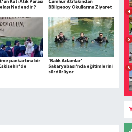
'un Katı Atık Parası
Cumhur ittifakından
elaşı Nedendir ?
BBilgesoy Okullarına Ziyaret
4
5
ime pankartına bir
'Balık Adamlar'
Eskişehir'de
Sakaryabaşı'nda eğitimlerini
6
sürdürüyor
Y