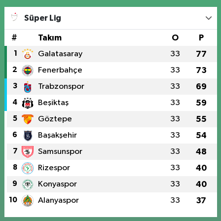
Süper Lig
#
Takım
O
P
1
Galatasaray
33
77
2
Fenerbahçe
33
73
3
Trabzonspor
33
69
4
Beşiktaş
33
59
5
Göztepe
33
55
6
Başakşehir
33
54
7
Samsunspor
33
48
8
Rizespor
33
40
9
Konyaspor
33
40
10
Alanyaspor
33
37