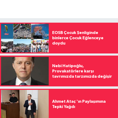
EOSB Çocuk Şenliginde
binlerce Çocuk Eğlenceye
doydu
Nebi Hatipoğlu,
Provakatörlere karşı
tavrımızda tarzımızda değişir
Ahmet Ataç 'ın Paylaşımına
Tepki Yağdı