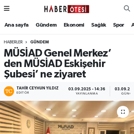
Ana sayfa
Eskişehir Nöbetçi Eczaneler
Ana sayfa
Gündem
Ekonomi
Sağlık
Spor
Gündem
Eskişehir Hava Durumu
HABERLER
GÜNDEM
MÜSİAD Genel Merkez’
Ekonomi
Eskişehir Namaz Vakitleri
den MÜSİAD Eskişehir
Sağlık
Eskişehir Trafik Yoğunluk Haritası
Şubesi’ ne ziyaret
Spor
Süper Lig Puan Durumu ve Fikstür
TAHIR CEYHUN YILDIZ
03.09.2025 - 14:36
03.09.202
EDITÖR
YAYINLANMA
GÜNCE
Asayiş
Tüm Manşetler
Teknoloji
Son Dakika Haberleri
Haber Arşivi