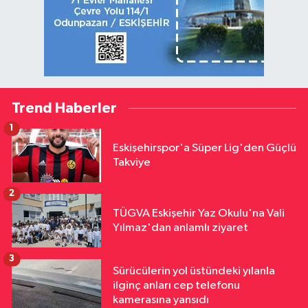
Trend Haberler
1
Eskişehirspor'a Süper Lig'den Güçlü
Takviye
2
TÜGVA Eskişehir Yaz Okulu'na Vali
Yılmaz'dan anlamlı ziyaret
3
Sürücülerin yol üstündeki yılanla
ilginç anları cep telefonu
kamerasına yansıdı