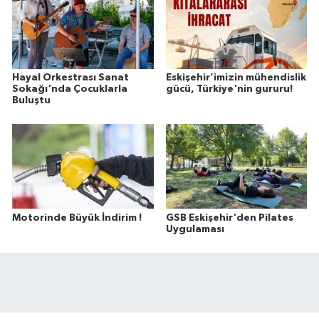
Hayal Orkestrası Sanat
Eskişehir’imizin mühendislik
Sokağı'nda Çocuklarla
gücü, Türkiye'nin gururu!
Buluştu
Motorinde Büyük İndirim !
GSB Eskişehir'den Pilates
Uygulaması