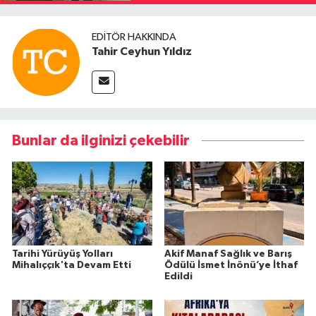
EDITÖR HAKKINDA
Tahir Ceyhun Yıldız
Bunlar da ilginizi çekebilir
Tarihi Yürüyüş Yolları
Akif Manaf Sağlık ve Barış
Mihalıççık'ta Devam Etti
Ödülü İsmet İnönü’ye İthaf
Edildi