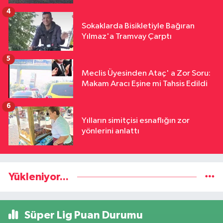
4
Sokaklarda Bisikletiyle Bağıran
Yılmaz'a Tramvay Çarptı
5
Meclis Üyesinden Ataç' a Zor Soru:
Makam Aracı Eşine mi Tahsis Edildi
6
Yılların simitçisi esnaflığın zor
yönlerini anlattı
Yükleniyor...
Süper Lig Puan Durumu