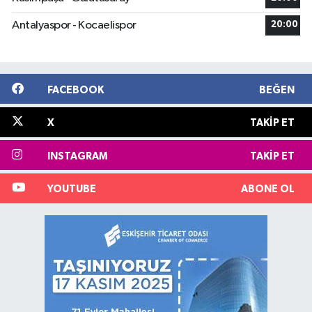
Antalyaspor - Kocaelispor
20:00
FACEBOOK
BEĞEN
X
TAKIP ET
INSTAGRAM
TAKIP ET
YOUTUBE
ABONE OL