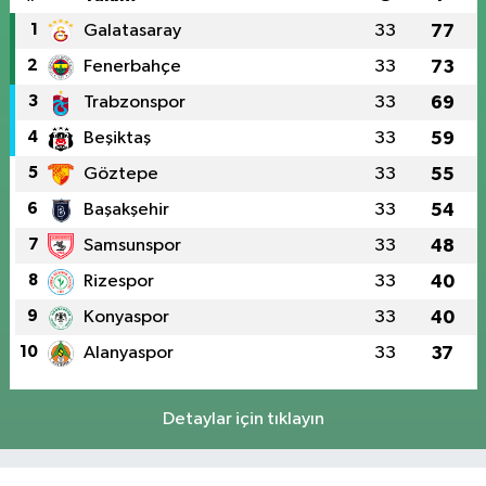
1
Galatasaray
33
77
2
Fenerbahçe
33
73
3
Trabzonspor
33
69
4
Beşiktaş
33
59
5
Göztepe
33
55
6
Başakşehir
33
54
7
Samsunspor
33
48
8
Rizespor
33
40
9
Konyaspor
33
40
10
Alanyaspor
33
37
Detaylar için tıklayın