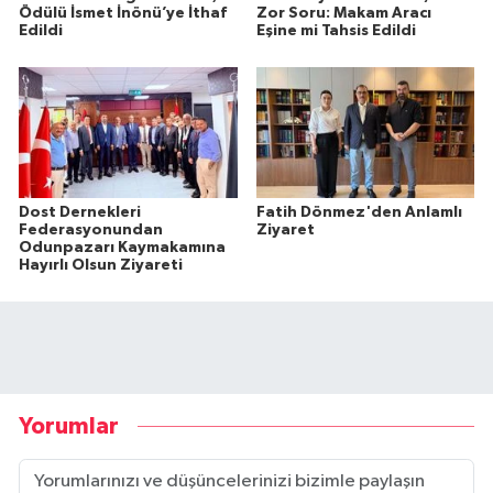
Ödülü İsmet İnönü’ye İthaf
Zor Soru: Makam Aracı
Edildi
Eşine mi Tahsis Edildi
Dost Dernekleri
Fatih Dönmez'den Anlamlı
Federasyonundan
Ziyaret
Odunpazarı Kaymakamına
Hayırlı Olsun Ziyareti
Yorumlar