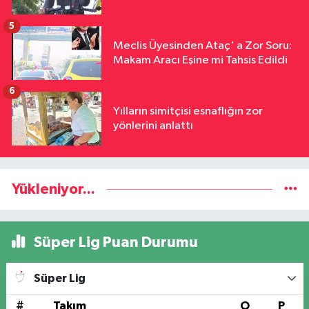
5
Meclis Üyesinden Ataç' a Zor Soru:
Makam Aracı Eşine mi Tahsis Edildi
6
Yılların simitçisi esnaflığın zor
yönlerini anlattı
Yükleniyor...
Süper Lig Puan Durumu
Süper Lig
#
Takım
O
P