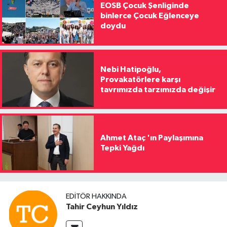
EOSB Çocuk Şenliginde
binlerce Çocuk Eğlenceye
doydu
Nebi Hatipoğlu,
Provakatörlere karşı
tavrımızda tarzımızda değişir
Ahmet Ataç 'ın Paylaşımına
Tepki Yağdı
EDITÖR HAKKINDA
Tahir Ceyhun Yıldız