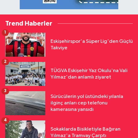
Trend Haberler
1
Eskişehirspor'a Süper Lig'den Güçlü
Takviye
2
TÜGVA Eskişehir Yaz Okulu'na Vali
Yılmaz'dan anlamlı ziyaret
3
Sürücülerin yol üstündeki yılanla
ilginç anları cep telefonu
kamerasına yansıdı
4
Sokaklarda Bisikletiyle Bağıran
Yılmaz'a Tramvay Çarptı