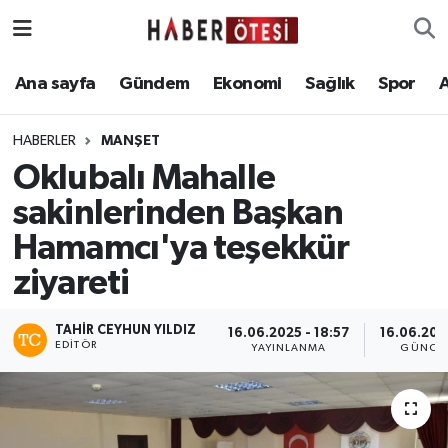
Ana sayfa
Eskişehir Nöbetçi Eczaneler
Ana sayfa
Gündem
Ekonomi
Sağlık
Spor
Gündem
Eskişehir Hava Durumu
HABERLER
MANŞET
Oklubalı Mahalle
Ekonomi
Eskişehir Namaz Vakitleri
sakinlerinden Başkan
Sağlık
Eskişehir Trafik Yoğunluk Haritası
Hamamcı'ya teşekkür
ziyareti
Spor
Süper Lig Puan Durumu ve Fikstür
Asayiş
Tüm Manşetler
TAHIR CEYHUN YILDIZ
16.06.2025 - 18:57
16.06.2025
EDITÖR
YAYINLANMA
GÜNCE
Teknoloji
Son Dakika Haberleri
Haber Arşivi