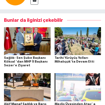
Bunlar da ilginizi çekebilir
Sağlık- Sen Şube Başkanı
Tarihi Yürüyüş Yolları
Köksal 'dan MHP İl Başkanı
Mihalıççık'ta Devam Etti
Sezer'e Ziyaret
Akif Manaf Sağlık ve Barış
Meclis Üyesinden Ataç' a