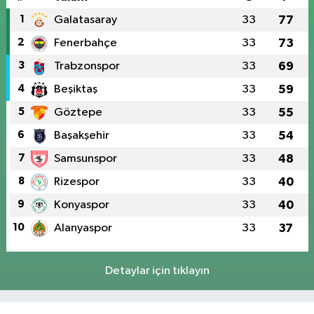
1
Galatasaray
33
77
2
Fenerbahçe
33
73
3
Trabzonspor
33
69
4
Beşiktaş
33
59
5
Göztepe
33
55
6
Başakşehir
33
54
7
Samsunspor
33
48
8
Rizespor
33
40
9
Konyaspor
33
40
10
Alanyaspor
33
37
Detaylar için tıklayın