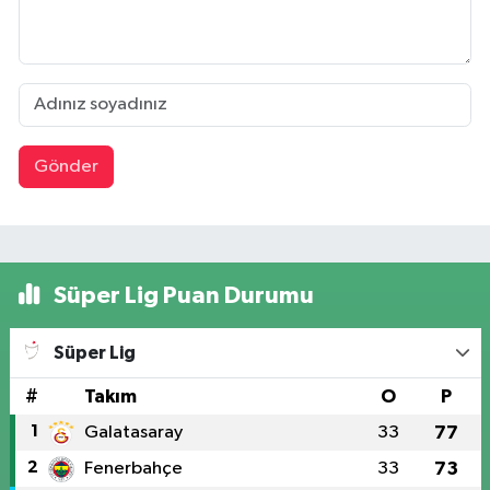
Gönder
Süper Lig Puan Durumu
Süper Lig
#
Takım
O
P
1
Galatasaray
33
77
2
Fenerbahçe
33
73