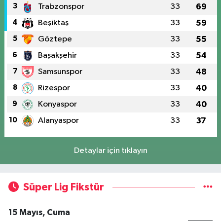
3
Trabzonspor
33
69
4
Beşiktaş
33
59
5
Göztepe
33
55
6
Başakşehir
33
54
7
Samsunspor
33
48
8
Rizespor
33
40
9
Konyaspor
33
40
10
Alanyaspor
33
37
Detaylar için tıklayın
Süper Lig Fikstür
15 Mayıs, Cuma