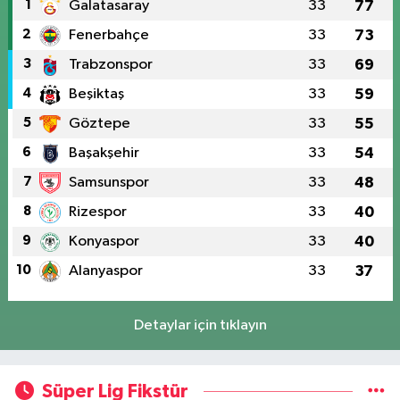
1
Galatasaray
33
77
2
Fenerbahçe
33
73
3
Trabzonspor
33
69
4
Beşiktaş
33
59
5
Göztepe
33
55
6
Başakşehir
33
54
7
Samsunspor
33
48
8
Rizespor
33
40
9
Konyaspor
33
40
10
Alanyaspor
33
37
Detaylar için tıklayın
Süper Lig Fikstür