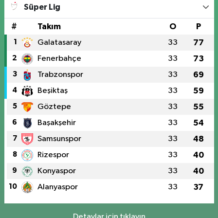
Süper Lig
#
Takım
O
P
1
Galatasaray
33
77
2
Fenerbahçe
33
73
3
Trabzonspor
33
69
4
Beşiktaş
33
59
5
Göztepe
33
55
6
Başakşehir
33
54
7
Samsunspor
33
48
8
Rizespor
33
40
9
Konyaspor
33
40
10
Alanyaspor
33
37
Detaylar için tıklayın