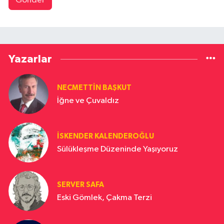
Gönder
Yazarlar
NECMETTIN BAŞKUT
İğne ve Çuvaldız
İSKENDER KALENDEROĞLU
Sülükleşme Düzeninde Yaşıyoruz
SERVER SAFA
Eski Gömlek, Çakma Terzi