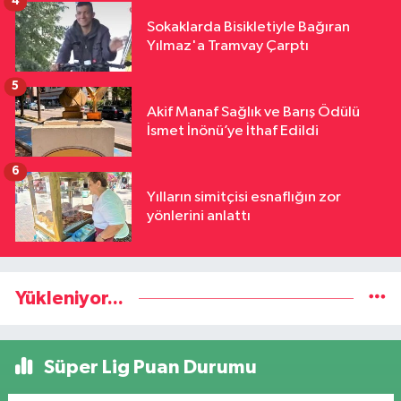
4
Sokaklarda Bisikletiyle Bağıran
Yılmaz'a Tramvay Çarptı
5
Akif Manaf Sağlık ve Barış Ödülü
İsmet İnönü’ye İthaf Edildi
6
Yılların simitçisi esnaflığın zor
yönlerini anlattı
Yükleniyor...
Süper Lig Puan Durumu