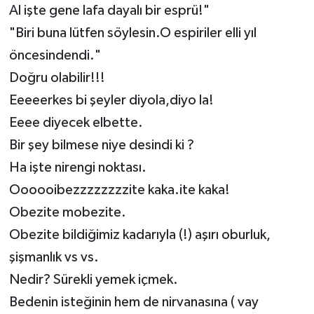
Al işte gene lafa dayalı bir esprü!"
"Biri buna lütfen söylesin.O espiriler elli yıl
öncesindendi."
Doğru olabilir!!!
Eeeeerkes bi şeyler diyola,diyo la!
Eeee diyecek elbette.
Bir şey bilmese niye desindi ki ?
Ha işte nirengi noktası.
Oooooibezzzzzzzzite kaka.ite kaka!
Obezite mobezite.
Obezite bildiğimiz kadarıyla (!) aşırı oburluk,
şişmanlık vs vs.
Nedir? Sürekli yemek içmek.
Bedenin isteğinin hem de nirvanasına ( vay