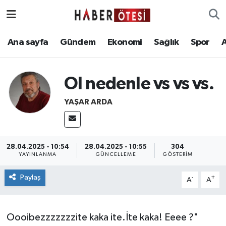
Ana sayfa
Eskişehir Nöbetçi Eczaneler
Ana sayfa
Gündem
Ekonomi
Sağlık
Spor
Gündem
Eskişehir Hava Durumu
Ol nedenle vs vs vs.
Ekonomi
Eskişehir Namaz Vakitleri
YAŞAR ARDA
Sağlık
Eskişehir Trafik Yoğunluk Haritası
Spor
Süper Lig Puan Durumu ve Fikstür
28.04.2025 - 10:54
28.04.2025 - 10:55
304
YAYINLANMA
GÜNCELLEME
GÖSTERIM
Asayiş
Tüm Manşetler
Paylaş
-
+
A
A
Teknoloji
Son Dakika Haberleri
Oooibezzzzzzzite kaka ite.İte kaka! Eeee ?"
Haber Arşivi