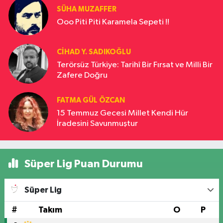
SÜHA MUZAFFER
Ooo Piti Piti Karamela Sepeti !!
CIHAD Y. SADIKOĞLU
Terörsüz Türkiye: Tarihî Bir Fırsat ve Milli Bir
Zafere Doğru
FATMA GÜL ÖZCAN
15 Temmuz Gecesi Millet Kendi Hür
İradesini Savunmuştur
Süper Lig Puan Durumu
Süper Lig
#
Takım
O
P