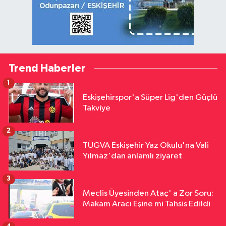
Trend Haberler
1
Eskişehirspor'a Süper Lig'den Güçlü
Takviye
2
TÜGVA Eskişehir Yaz Okulu'na Vali
Yılmaz'dan anlamlı ziyaret
3
Meclis Üyesinden Ataç' a Zor Soru:
Makam Aracı Eşine mi Tahsis Edildi