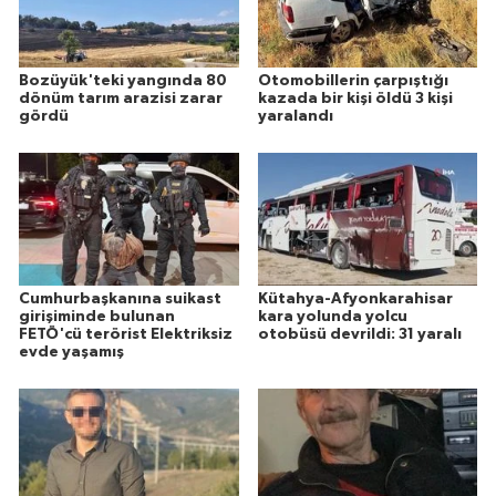
Bozüyük'teki yangında 80
Otomobillerin çarpıştığı
dönüm tarım arazisi zarar
kazada bir kişi öldü 3 kişi
gördü
yaralandı
Cumhurbaşkanına suikast
Kütahya-Afyonkarahisar
girişiminde bulunan
kara yolunda yolcu
FETÖ'cü terörist Elektriksiz
otobüsü devrildi: 31 yaralı
evde yaşamış