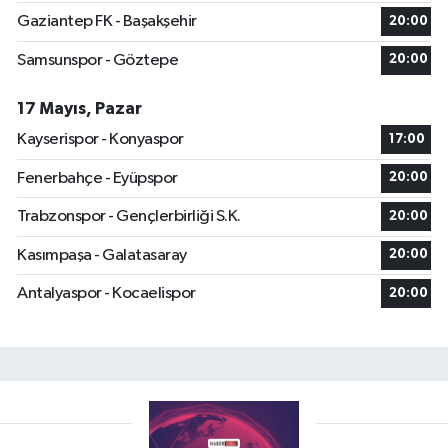
Gaziantep FK - Başakşehir
20:00
Samsunspor - Göztepe
20:00
17 Mayıs, Pazar
Kayserispor - Konyaspor
17:00
Fenerbahçe - Eyüpspor
20:00
Trabzonspor - Gençlerbirliği S.K.
20:00
Kasımpaşa - Galatasaray
20:00
Antalyaspor - Kocaelispor
20:00