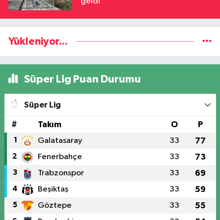
geldi
Yükleniyor...
Süper Lig Puan Durumu
Süper Lig
#
Takım
O
P
1
Galatasaray
33
77
2
Fenerbahçe
33
73
3
Trabzonspor
33
69
4
Beşiktaş
33
59
5
Göztepe
33
55