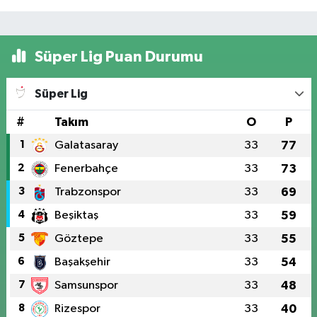
Süper Lig Puan Durumu
Süper Lig
#
Takım
O
P
1
Galatasaray
33
77
2
Fenerbahçe
33
73
3
Trabzonspor
33
69
4
Beşiktaş
33
59
5
Göztepe
33
55
6
Başakşehir
33
54
7
Samsunspor
33
48
8
Rizespor
33
40