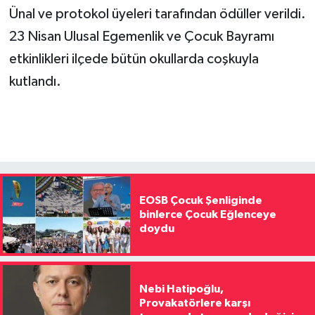
Ünal ve protokol üyeleri tarafından ödüller verildi.
23 Nisan Ulusal Egemenlik ve Çocuk Bayramı
etkinlikleri ilçede bütün okullarda coşkuyla
kutlandı.
EOSB Çocuk Şenliginde
binlerce Çocuk Eğlenceye
doydu
Nebi Hatipoğlu,
Provakatörlere karşı