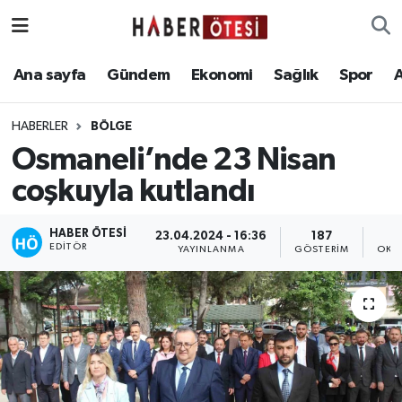
Ana sayfa
Eskişehir Nöbetçi Eczaneler
Ana sayfa
Gündem
Ekonomi
Sağlık
Spor
Gündem
Eskişehir Hava Durumu
HABERLER
BÖLGE
Osmaneli’nde 23 Nisan
Ekonomi
Eskişehir Namaz Vakitleri
coşkuyla kutlandı
Sağlık
Eskişehir Trafik Yoğunluk Haritası
HABER ÖTESI
23.04.2024 - 16:36
187
EDITÖR
Spor
Süper Lig Puan Durumu ve Fikstür
YAYINLANMA
GÖSTERIM
OKU
Asayiş
Tüm Manşetler
Teknoloji
Son Dakika Haberleri
Haber Arşivi