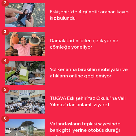
2
Eskişehir'de 4 gündür aranan kayıp
kız bulundu
3
Damak tadını bilen çelik yerine
çömleğe yöneliyor
4
Yol kenarına bırakılan mobilyalar ve
atıkların önüne geçilemiyor
5
TÜGVA Eskişehir Yaz Okulu'na Vali
Yılmaz'dan anlamlı ziyaret
6
Vatandaşların tepkisi sayesinde
bank gitti yerine otobüs durağı