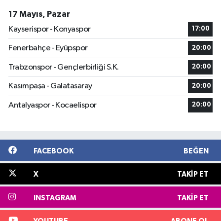
17 Mayıs, Pazar
Kayserispor - Konyaspor
17:00
Fenerbahçe - Eyüpspor
20:00
Trabzonspor - Gençlerbirliği S.K.
20:00
Kasımpaşa - Galatasaray
20:00
Antalyaspor - Kocaelispor
20:00
FACEBOOK
BEĞEN
X
TAKIP ET
INSTAGRAM
TAKIP ET