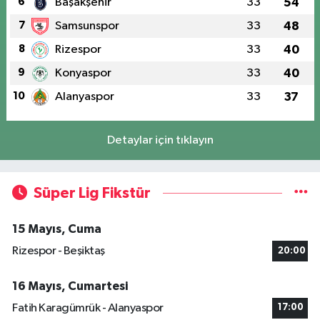
6
Başakşehir
33
54
7
Samsunspor
33
48
8
Rizespor
33
40
9
Konyaspor
33
40
10
Alanyaspor
33
37
Detaylar için tıklayın
Süper Lig Fikstür
15 Mayıs, Cuma
Rizespor - Beşiktaş
20:00
16 Mayıs, Cumartesi
Fatih Karagümrük - Alanyaspor
17:00