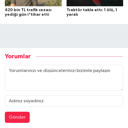
420 bin TL trafik cezası
Traktör takla attı: 1 ölü, 1
yediği gün i*tihar etti
yaralı
Yorumlar
Gönder