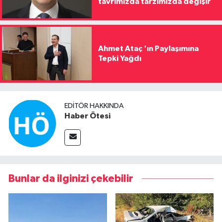
tavrımızda tarzımızda değişir
Ahmet Ataç 'ın Paylaşımına
Tepki Yağdı
EDITÖR HAKKINDA
Haber Ötesi
Bunlar da ilginizi çekebilir