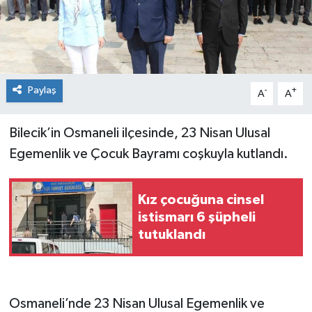
Paylaş
-
+
A
A
Bilecik’in Osmaneli ilçesinde, 23 Nisan Ulusal
Egemenlik ve Çocuk Bayramı coşkuyla kutlandı.
Kız çocuğuna cinsel
istismarı 6 şüpheli
tutuklandı
Osmaneli’nde 23 Nisan Ulusal Egemenlik ve