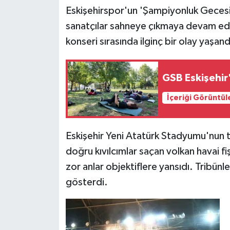
Eskişehirspor'un 'Şampiyonluk Gecesi'
sanatçılar sahneye çıkmaya devam ede
konseri sırasında ilginç bir olay yaşand
GSB Eskişehir
İçeriği Görüntül
Eskişehir Yeni Atatürk Stadyumu'nun 
doğru kıvılcımlar saçan volkan havai fi
zor anlar objektiflere yansıdı. Tribünl
gösterdi.