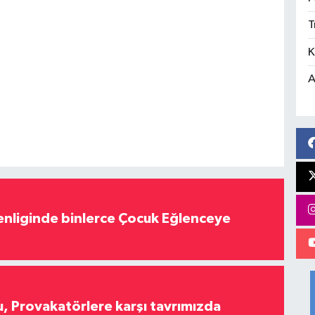
T
K
A
nliginde binlerce Çocuk Eğlenceye
, Provakatörlere karşı tavrımızda