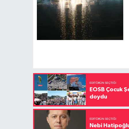
EDITÖRÜN SEÇTIĞI
EOSB Çocuk Şe
doydu
EDITÖRÜN SEÇTIĞI
Nebi Hatipoğlu