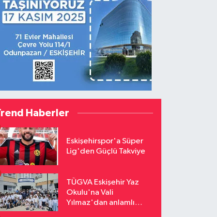
Trend Haberler
Eskişehirspor'a Süper
Lig'den Güçlü Takviye
TÜGVA Eskişehir Yaz
Okulu'na Vali
Yılmaz'dan anlamlı
ziyaret