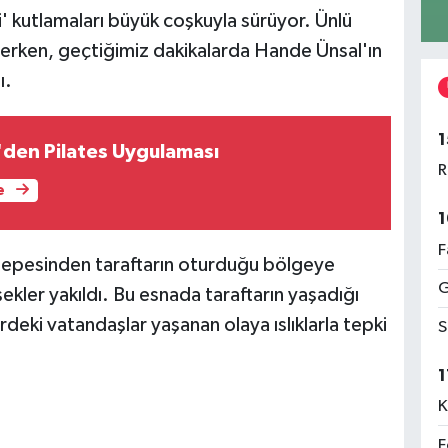
 kutlamaları büyük coşkuyla sürüyor. Ünlü
rken, geçtiğimiz dakikalarda Hande Ünsal'ın
ı.
1
'den Pilates Uygulaması
R
e
1
F
tepesinden taraftarın oturduğu bölgeye
G
şekler yakıldı. Bu esnada taraftarın yaşadığı
erdeki vatandaşlar yaşanan olaya ıslıklarla tepki
S
1
K
F