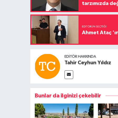
tarzımızda değ
EDITÖRÜN SEÇTIĞI
Ahmet Ataç 'ın
EDITÖR HAKKINDA
Tahir Ceyhun Yıldız
Bunlar da ilginizi çekebilir