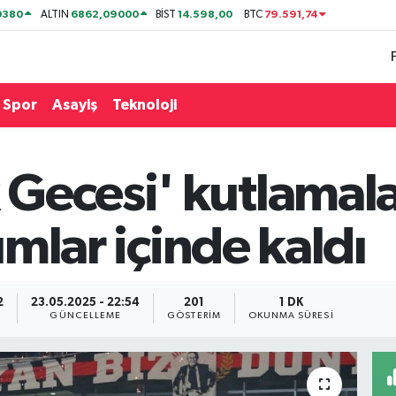
0380
6862,09000
14.598,00
79.591,74
ALTIN
BİST
BTC
Spor
Asayiş
Teknoloji
Gecesi' kutlamal
cımlar içinde kaldı
2
23.05.2025 - 22:54
201
1 DK
GÜNCELLEME
GÖSTERIM
OKUNMA SÜRESI