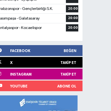
rabzonspor - Gençlerbirliği S.K.
20:00
asımpaşa - Galatasaray
20:00
ntalyaspor - Kocaelispor
20:00
FACEBOOK
BEĞEN
X
TAKIP ET
INSTAGRAM
TAKIP ET
YOUTUBE
ABONE OL