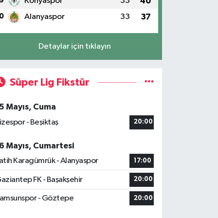
9
Konyaspor
33
40
0
Alanyaspor
33
37
Detaylar için tıklayın
Süper Lig Fikstür
5 Mayıs, Cuma
izespor - Beşiktaş
20:00
6 Mayıs, Cumartesi
atih Karagümrük - Alanyaspor
17:00
aziantep FK - Başakşehir
20:00
amsunspor - Göztepe
20:00