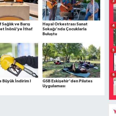
3
 Sağlık ve Barış
Hayal Orkestrası Sanat
4
et İnönü’ye İthaf
Sokağı'nda Çocuklarla
Buluştu
5
6
 Büyük İndirim !
GSB Eskişehir'den Pilates
Uygulaması
Y