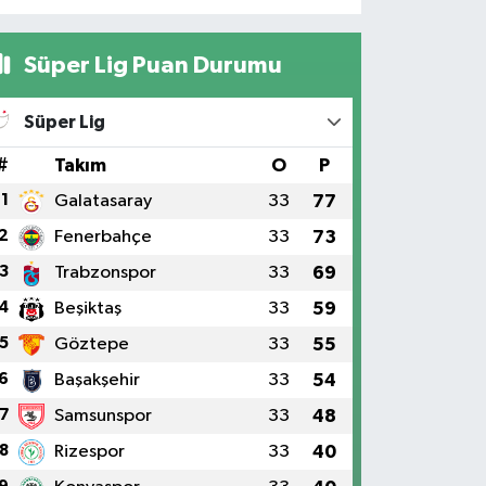
Süper Lig Puan Durumu
Süper Lig
#
Takım
O
P
1
Galatasaray
33
77
2
Fenerbahçe
33
73
3
Trabzonspor
33
69
4
Beşiktaş
33
59
5
Göztepe
33
55
6
Başakşehir
33
54
7
Samsunspor
33
48
8
Rizespor
33
40