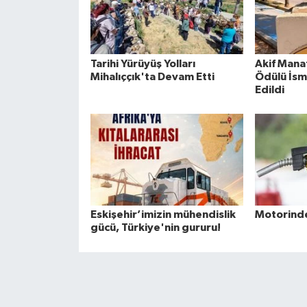
Tarihi Yürüyüş Yolları
Akif Manaf
Mihalıççık'ta Devam Etti
Ödülü İsm
Edildi
Eskişehir’imizin mühendislik
Motorinde
gücü, Türkiye'nin gururu!