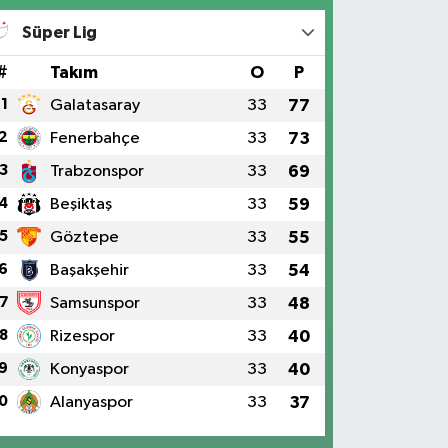
Süper Lig
#
Takım
O
P
1
Galatasaray
33
77
2
Fenerbahçe
33
73
3
Trabzonspor
33
69
4
Beşiktaş
33
59
5
Göztepe
33
55
6
Başakşehir
33
54
7
Samsunspor
33
48
8
Rizespor
33
40
9
Konyaspor
33
40
0
Alanyaspor
33
37