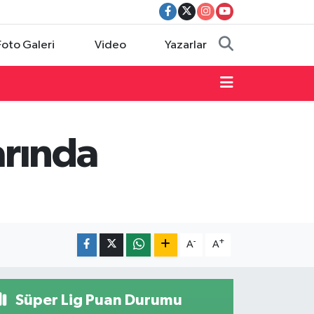
Foto Galeri
Video
Yazarlar
arında
-
+
A
A
Süper Lig Puan Durumu