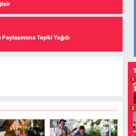
işir
 Paylaşımına Tepki Yağdı
1
2