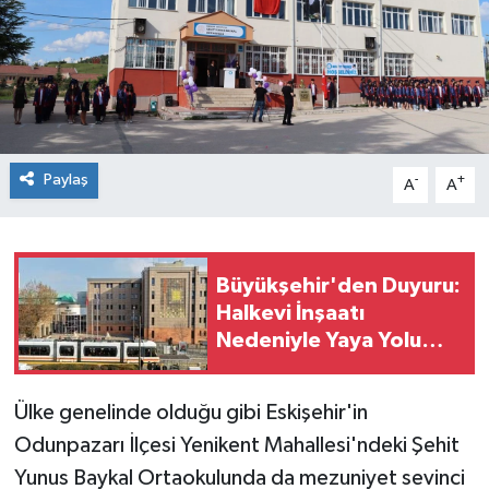
Paylaş
-
+
A
A
Büyükşehir'den Duyuru:
Halkevi İnşaatı
Nedeniyle Yaya Yolu
Geçici Olarak Kapatıldı
Ülke genelinde olduğu gibi Eskişehir'in
Odunpazarı İlçesi Yenikent Mahallesi'ndeki Şehit
Yunus Baykal Ortaokulunda da mezuniyet sevinci