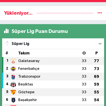
Yükleniyor...
Süper Lig Puan Durumu
Süper Lig
#
Takım
O
P
1
Galatasaray
33
77
2
Fenerbahçe
33
73
3
Trabzonspor
33
69
4
Beşiktaş
33
59
5
Göztepe
33
55
6
Başakşehir
33
54