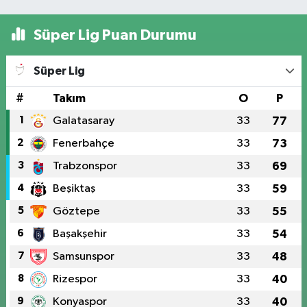
Süper Lig Puan Durumu
Süper Lig
#
Takım
O
P
1
Galatasaray
33
77
2
Fenerbahçe
33
73
3
Trabzonspor
33
69
4
Beşiktaş
33
59
5
Göztepe
33
55
6
Başakşehir
33
54
7
Samsunspor
33
48
8
Rizespor
33
40
9
Konyaspor
33
40