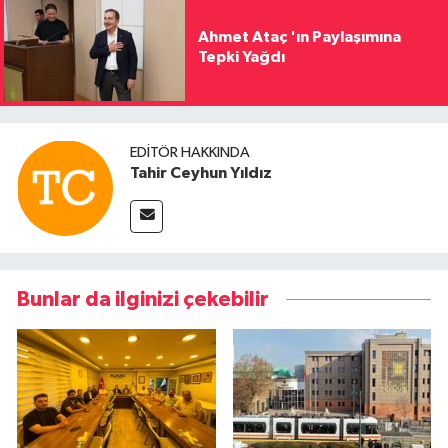
Ahmet Ataç 'ın Paylaşımına
Tepki Yağdı
EDITÖR HAKKINDA
Tahir Ceyhun Yıldız
Bunlar da ilginizi çekebilir