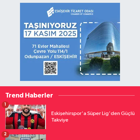
Trend Haberler
1
Eskişehirspor'a Süper Lig'den Güçlü
Takviye
2