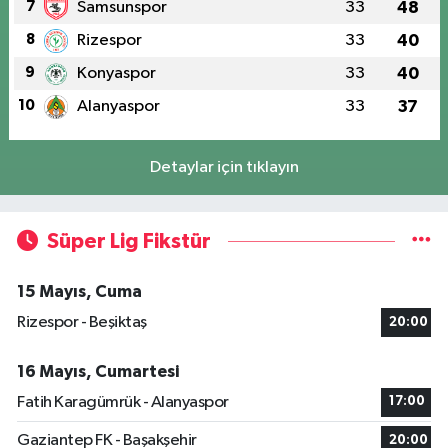
7
Samsunspor
33
48
8
Rizespor
33
40
9
Konyaspor
33
40
10
Alanyaspor
33
37
Detaylar için tıklayın
Süper Lig Fikstür
15 Mayıs, Cuma
Rizespor - Beşiktaş
20:00
16 Mayıs, Cumartesi
Fatih Karagümrük - Alanyaspor
17:00
Gaziantep FK - Başakşehir
20:00