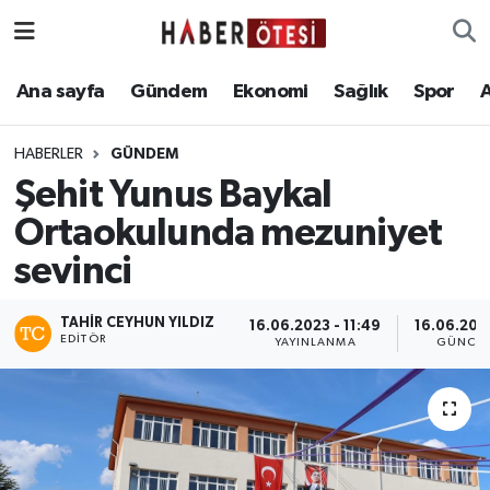
Ana sayfa
Eskişehir Nöbetçi Eczaneler
Ana sayfa
Gündem
Ekonomi
Sağlık
Spor
Gündem
Eskişehir Hava Durumu
HABERLER
GÜNDEM
Şehit Yunus Baykal
Ekonomi
Eskişehir Namaz Vakitleri
Ortaokulunda mezuniyet
Sağlık
Eskişehir Trafik Yoğunluk Haritası
sevinci
Spor
Süper Lig Puan Durumu ve Fikstür
TAHIR CEYHUN YILDIZ
16.06.2023 - 11:49
16.06.2023
EDITÖR
YAYINLANMA
GÜNCEL
Asayiş
Tüm Manşetler
Teknoloji
Son Dakika Haberleri
Haber Arşivi