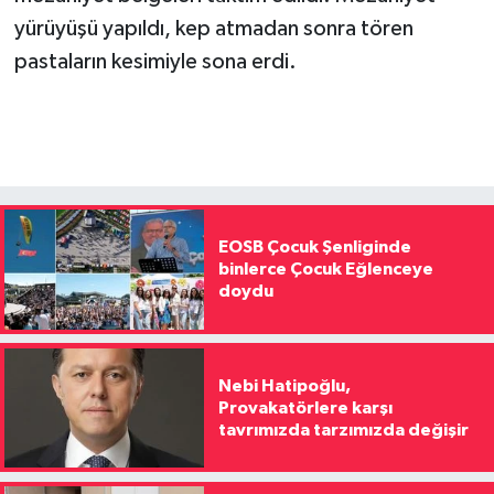
yürüyüşü yapıldı, kep atmadan sonra tören
pastaların kesimiyle sona erdi.
EOSB Çocuk Şenliginde
binlerce Çocuk Eğlenceye
doydu
Nebi Hatipoğlu,
Provakatörlere karşı
tavrımızda tarzımızda değişir