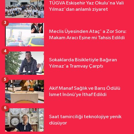
TÜGVA Eskişehir Yaz Okulu'na Vali
Yılmaz'dan anlamlı ziyaret
3
Meclis Üyesinden Ataç' a Zor Soru:
Makam Aracı Eşine mi Tahsis Edildi
4
Sokaklarda Bisikletiyle Bağıran
Yılmaz'a Tramvay Çarptı
5
Akif Manaf Sağlık ve Barış Ödülü
İsmet İnönü’ye İthaf Edildi
6
Saat tamirciliği teknolojiye yenik
düşüyor