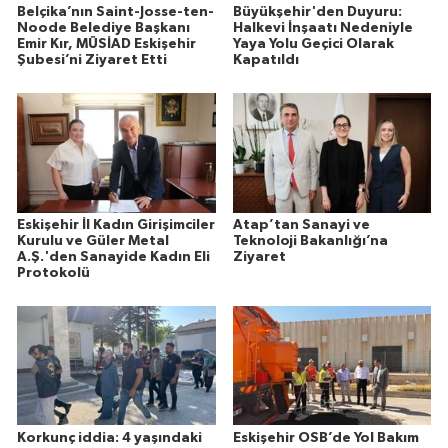
Belçika’nın Saint-Josse-ten-
Büyükşehir'den Duyuru:
Noode Belediye Başkanı
Halkevi İnşaatı Nedeniyle
Emir Kır, MÜSİAD Eskişehir
Yaya Yolu Geçici Olarak
Şubesi’ni Ziyaret Etti
Kapatıldı
Eskişehir İl Kadın Girişimciler
Atap’tan Sanayi ve
Kurulu ve Güler Metal
Teknoloji Bakanlığı’na
A.Ş.'den Sanayide Kadın Eli
Ziyaret
Protokolü
Korkunç iddia: 4 yaşındaki
Eskişehir OSB’de Yol Bakım