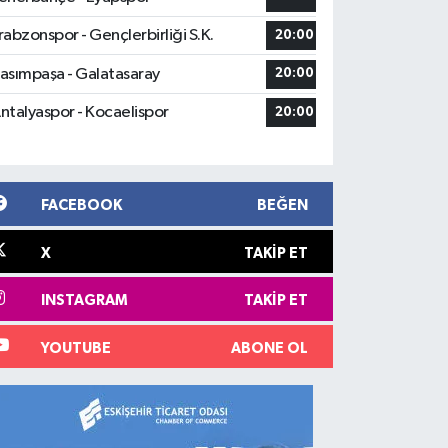
rabzonspor - Gençlerbirliği S.K.
20:00
asımpaşa - Galatasaray
20:00
ntalyaspor - Kocaelispor
20:00
FACEBOOK
BEĞEN
X
TAKIP ET
INSTAGRAM
TAKIP ET
YOUTUBE
ABONE OL