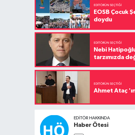
EDITÖRÜN SEÇTIĞI
EOSB Çocuk Şe
doydu
EDITÖRÜN SEÇTIĞI
Nebi Hatipoğlu
tarzımızda değ
EDITÖRÜN SEÇTIĞI
Ahmet Ataç 'ın
EDITÖR HAKKINDA
Haber Ötesi