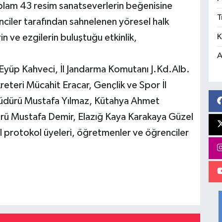
oplam 43 resim sanatseverlerin beğenisine
T
enciler tarafından sahnelenen yöresel halk
K
n ve ezgilerin buluştuğu etkinlik,
A
yüp Kahveci, İl Jandarma Komutanı J.Kd.Alb.
reteri Mücahit Eracar, Gençlik ve Spor İl
 Müdürü Mustafa Yılmaz, Kütahya Ahmet
rü Mustafa Demir, Elazığ Kaya Karakaya Güzel
il protokol üyeleri, öğretmenler ve öğrenciler