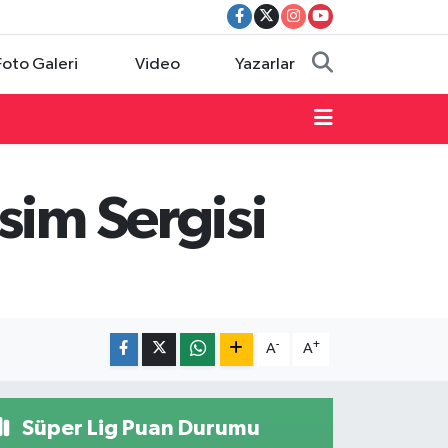
Foto Galeri
Video
Yazarlar
sim Sergisi
-
+
A
A
Süper Lig Puan Durumu