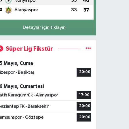
9
Konyaspor
33
40
0
Alanyaspor
33
37
Detaylar için tıklayın
Süper Lig Fikstür
5 Mayıs, Cuma
izespor - Beşiktaş
20:00
6 Mayıs, Cumartesi
atih Karagümrük - Alanyaspor
17:00
aziantep FK - Başakşehir
20:00
amsunspor - Göztepe
20:00