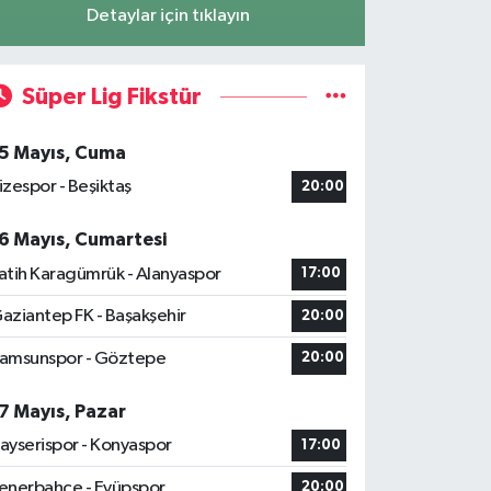
Detaylar için tıklayın
Süper Lig Fikstür
5 Mayıs, Cuma
izespor - Beşiktaş
20:00
6 Mayıs, Cumartesi
atih Karagümrük - Alanyaspor
17:00
aziantep FK - Başakşehir
20:00
amsunspor - Göztepe
20:00
7 Mayıs, Pazar
ayserispor - Konyaspor
17:00
enerbahçe - Eyüpspor
20:00