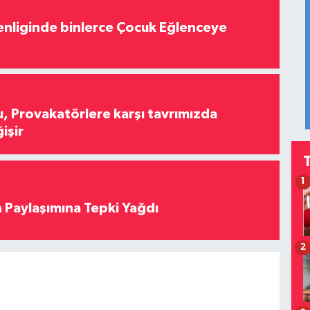
nliginde binlerce Çocuk Eğlenceye
, Provakatörlere karşı tavrımızda
işir
1
 Paylaşımına Tepki Yağdı
2