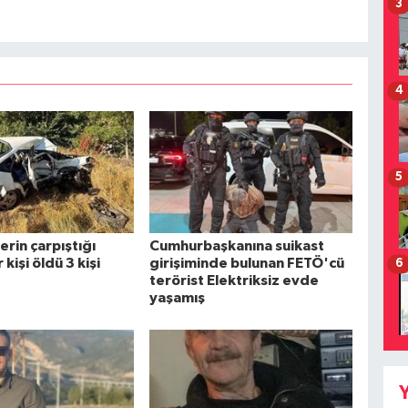
3
4
5
rin çarpıştığı
Cumhurbaşkanına suikast
kişi öldü 3 kişi
girişiminde bulunan FETÖ'cü
6
terörist Elektriksiz evde
yaşamış
Y