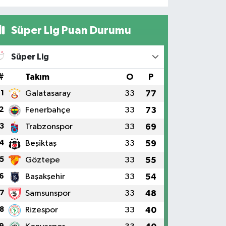
Süper Lig Puan Durumu
Süper Lig
#
Takım
O
P
1
Galatasaray
33
77
2
Fenerbahçe
33
73
3
Trabzonspor
33
69
4
Beşiktaş
33
59
5
Göztepe
33
55
6
Başakşehir
33
54
7
Samsunspor
33
48
8
Rizespor
33
40