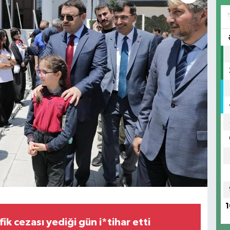
1
fik cezası yediği gün i*tihar etti