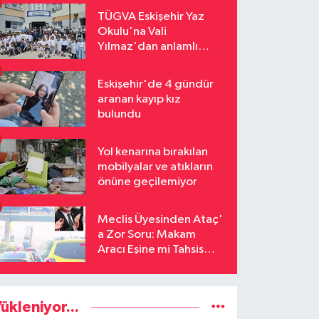
TÜGVA Eskişehir Yaz
Okulu'na Vali
Yılmaz'dan anlamlı
ziyaret
Eskişehir'de 4 gündür
aranan kayıp kız
bulundu
Yol kenarına bırakılan
mobilyalar ve atıkların
önüne geçilemiyor
Meclis Üyesinden Ataç'
a Zor Soru: Makam
Aracı Eşine mi Tahsis
Edildi
ükleniyor...