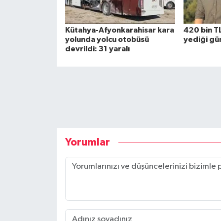
Kütahya-Afyonkarahisar kara
420 bin TL
yolunda yolcu otobüsü
yediği gün
devrildi: 31 yaralı
Yorumlar