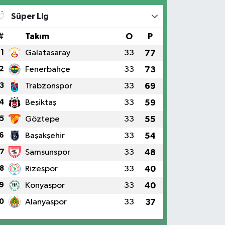
Süper Lig
#
Takım
O
P
1
Galatasaray
33
77
2
Fenerbahçe
33
73
3
Trabzonspor
33
69
4
Beşiktaş
33
59
5
Göztepe
33
55
6
Başakşehir
33
54
7
Samsunspor
33
48
8
Rizespor
33
40
9
Konyaspor
33
40
0
Alanyaspor
33
37