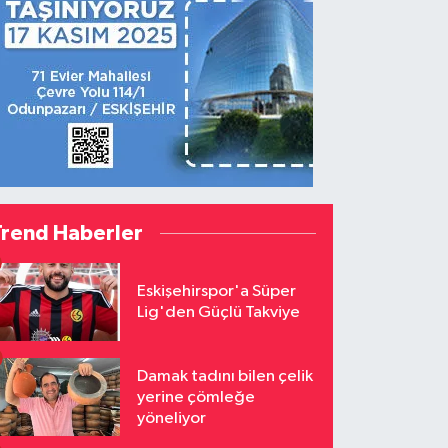
Trend Haberler
Eskişehirspor'a Süper
Lig'den Güçlü Takviye
Damak tadını bilen çelik
yerine çömleğe
yöneliyor