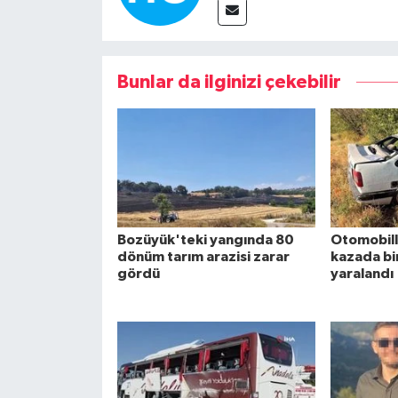
Bunlar da ilginizi çekebilir
Bozüyük'teki yangında 80
Otomobille
dönüm tarım arazisi zarar
kazada bir 
gördü
yaralandı