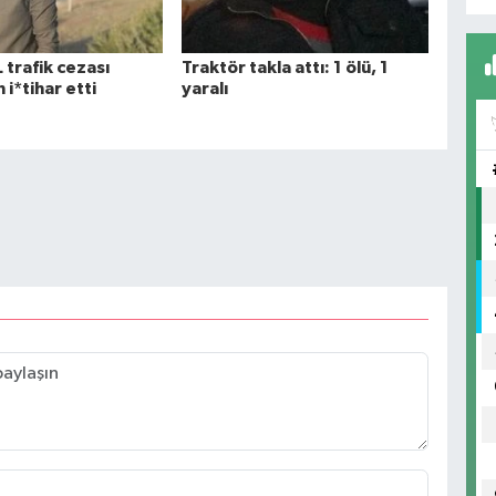
 trafik cezası
Traktör takla attı: 1 ölü, 1
 i*tihar etti
yaralı