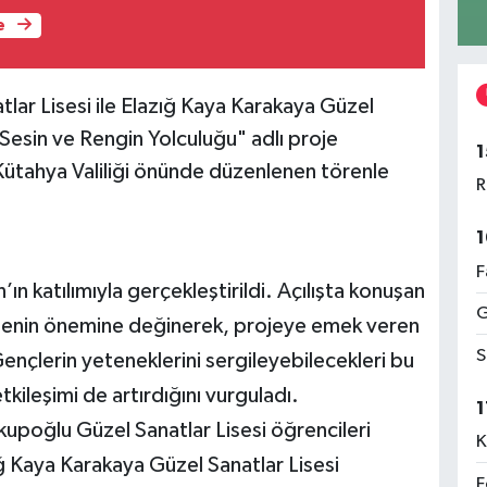
e
ar Lisesi ile Elazığ Kaya Karakaya Güzel
 "Sesin ve Rengin Yolculuğu" adlı proje
1
Kütahya Valiliği önünde düzenlenen törenle
R
1
F
n’ın katılımıyla gerçekleştirildi. Açılışta konuşan
G
lemenin önemine değinerek, projeye emek veren
S
ençlerin yeteneklerini sergileyebilecekleri bu
 etkileşimi de artırdığını vurguladı.
1
poğlu Güzel Sanatlar Lisesi öğrencileri
K
ığ Kaya Karakaya Güzel Sanatlar Lisesi
F