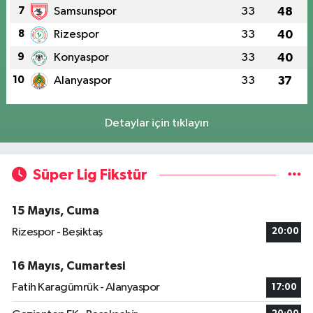
7
Samsunspor
33
48
8
Rizespor
33
40
9
Konyaspor
33
40
10
Alanyaspor
33
37
Detaylar için tıklayın
Süper Lig Fikstür
15 Mayıs, Cuma
Rizespor - Beşiktaş
20:00
16 Mayıs, Cumartesi
Fatih Karagümrük - Alanyaspor
17:00