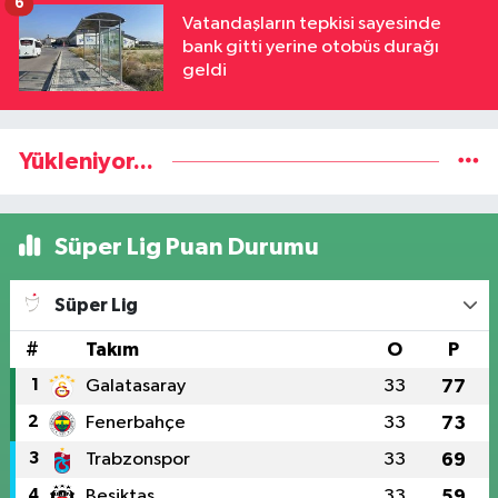
6
Vatandaşların tepkisi sayesinde
bank gitti yerine otobüs durağı
geldi
Yükleniyor...
Süper Lig Puan Durumu
Süper Lig
#
Takım
O
P
1
Galatasaray
33
77
2
Fenerbahçe
33
73
3
Trabzonspor
33
69
4
Beşiktaş
33
59