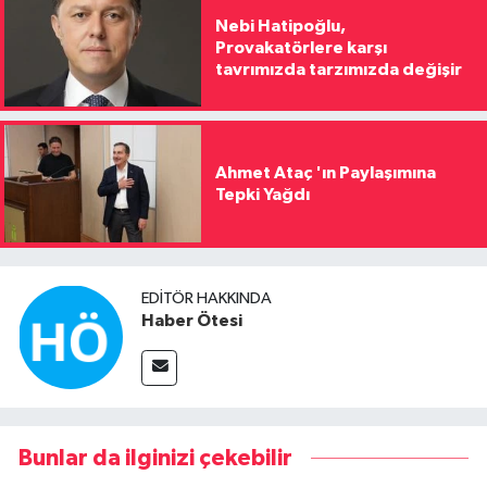
Nebi Hatipoğlu,
Provakatörlere karşı
tavrımızda tarzımızda değişir
Ahmet Ataç 'ın Paylaşımına
Tepki Yağdı
EDITÖR HAKKINDA
Haber Ötesi
Bunlar da ilginizi çekebilir