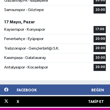
Gaziantep FK - Başakşehir
20:00
Samsunspor - Göztepe
20:00
17 Mayıs, Pazar
Kayserispor - Konyaspor
17:00
Fenerbahçe - Eyüpspor
20:00
Trabzonspor - Gençlerbirliği S.K.
20:00
Kasımpaşa - Galatasaray
20:00
Antalyaspor - Kocaelispor
20:00
FACEBOOK
BEĞEN
X
TAKIP ET