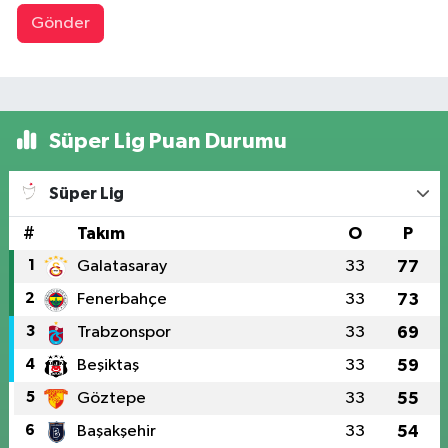
Gönder
Süper Lig Puan Durumu
Süper Lig
#
Takım
O
P
1
Galatasaray
33
77
2
Fenerbahçe
33
73
3
Trabzonspor
33
69
4
Beşiktaş
33
59
5
Göztepe
33
55
6
Başakşehir
33
54