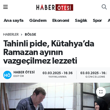
Ana sayfa
Eskişehir Nöbetçi Eczaneler
Ana sayfa
Gündem
Ekonomi
Sağlık
Spor
Gündem
Eskişehir Hava Durumu
HABERLER
BÖLGE
Tahinli pide, Kütahya’da
Ekonomi
Eskişehir Namaz Vakitleri
Ramazan ayının
Sağlık
Eskişehir Trafik Yoğunluk Haritası
vazgeçilmez lezzeti
Spor
Süper Lig Puan Durumu ve Fikstür
HABER ÖTESI
03.03.2025 - 16:36
03.03.2025 - 16:3
EDITÖR
YAYINLANMA
GÜNCELLEME
Asayiş
Tüm Manşetler
Teknoloji
Son Dakika Haberleri
Haber Arşivi