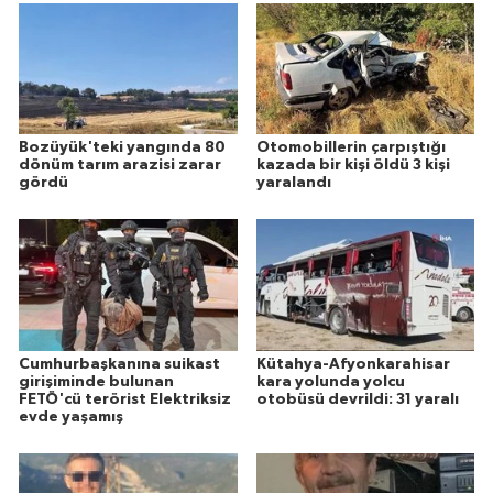
Bozüyük'teki yangında 80
Otomobillerin çarpıştığı
dönüm tarım arazisi zarar
kazada bir kişi öldü 3 kişi
gördü
yaralandı
Cumhurbaşkanına suikast
Kütahya-Afyonkarahisar
girişiminde bulunan
kara yolunda yolcu
FETÖ'cü terörist Elektriksiz
otobüsü devrildi: 31 yaralı
evde yaşamış