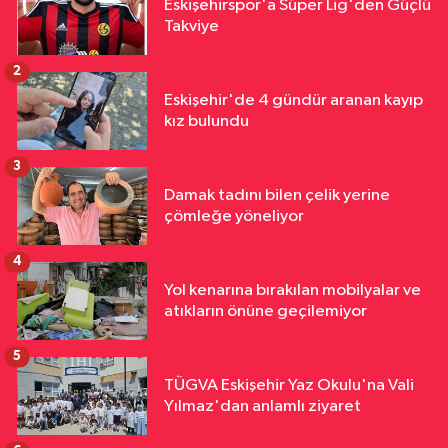
Eskişehirspor'a Süper Lig'den Güçlü
Takviye
2
Eskişehir'de 4 gündür aranan kayıp
kız bulundu
3
Damak tadını bilen çelik yerine
çömleğe yöneliyor
4
Yol kenarına bırakılan mobilyalar ve
atıkların önüne geçilemiyor
5
TÜGVA Eskişehir Yaz Okulu'na Vali
Yılmaz'dan anlamlı ziyaret