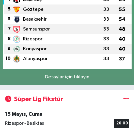
5
Göztepe
33
55
6
Başakşehir
33
54
7
Samsunspor
33
48
8
Rizespor
33
40
9
Konyaspor
33
40
10
Alanyaspor
33
37
Detaylar için tıklayın
Süper Lig Fikstür
15 Mayıs, Cuma
Rizespor - Beşiktaş
20:00