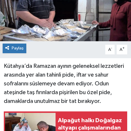
Paylaş
-
+
A
A
Kütahya’da Ramazan ayının geleneksel lezzetleri
arasında yer alan tahinli pide, iftar ve sahur
sofralarını süslemeye devam ediyor. Odun
ateşinde taş fırınlarda pişirilen bu özel pide,
damaklarda unutulmaz bir tat bırakıyor.
Alpağut halkı Doğalgaz
altyapı çalışmalarından