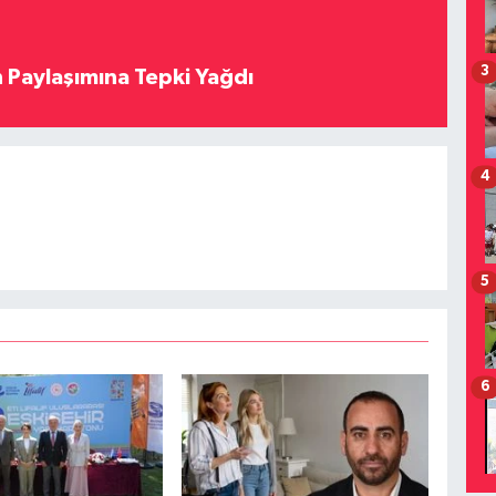
3
 Paylaşımına Tepki Yağdı
4
5
6