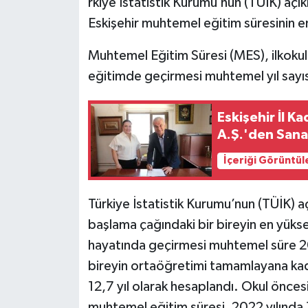
rkiye İstatistik Kurumu’nun (TÜİK) açık
Eskişehir muhtemel eğitim süresinin en
Muhtemel Eğitim Süresi (MES), ilkokul i
eğitimde geçirmesi muhtemel yıl sayısı
Eskişehir İl Ka
A.Ş.'den Sana
İçeriği Görüntül
Türkiye İstatistik Kurumu’nun (TÜİK) aç
başlama çağındaki bir bireyin en yüks
hayatında geçirmesi muhtemel süre 2022
bireyin ortaöğretimi tamamlayana ka
12,7 yıl olarak hesaplandı. Okul öncesi
muhtemel eğitim süresi, 2022 yılında 1