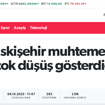
0380
6862,09000
14.598,00
79.591,74
ALTIN
BİST
BTC
Spor
Asayiş
Teknoloji
Eskişehir muhteme
çok düşüş gösterdiğ
7
04.10.2023 - 11:47
293
2 DK
GÜNCELLEME
GÖSTERIM
OKUNMA SÜRESI