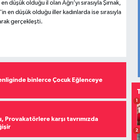
n düşük olduğu il olan Ağrı'yı sırasıyla Şırnak,
in en düşük olduğu iller kadınlarda ise sırasıyla
larak gerçekleşti.
nliginde binlerce Çocuk Eğlenceye
1
, Provakatörlere karşı tavrımızda
işir
2