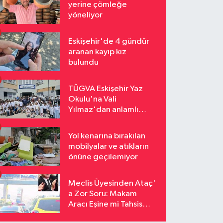
yerine çömleğe
yöneliyor
Eskişehir'de 4 gündür
aranan kayıp kız
bulundu
TÜGVA Eskişehir Yaz
Okulu'na Vali
Yılmaz'dan anlamlı
ziyaret
Yol kenarına bırakılan
mobilyalar ve atıkların
önüne geçilemiyor
Meclis Üyesinden Ataç'
a Zor Soru: Makam
Aracı Eşine mi Tahsis
Edildi