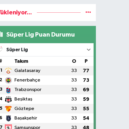
ükleniyor...
Süper Lig Puan Durumu
Süper Lig
#
Takım
O
P
1
Galatasaray
33
77
2
Fenerbahçe
33
73
3
Trabzonspor
33
69
4
Beşiktaş
33
59
5
Göztepe
33
55
6
Başakşehir
33
54
7
Samsunspor
33
48