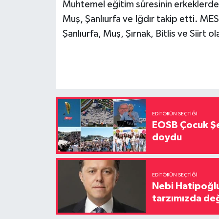
Muhtemel eğitim süresinin erkeklerde e
Muş, Şanlıurfa ve Iğdır takip etti. MES'
Şanlıurfa, Muş, Şırnak, Bitlis ve Siirt o
EDITÖRÜN SEÇTIĞI
EOSB Çocuk Şe
doydu
EDITÖRÜN SEÇTIĞI
Nebi Hatipoğlu
tarzımızda değ