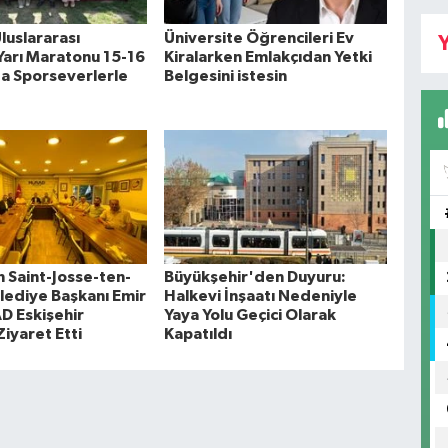
 Uluslararası
Üniversite Öğrencileri Ev
Y
 Yarı Maratonu 15-16
Kiralarken Emlakçıdan Yetki
a Sporseverlerle
Belgesini istesin
n Saint-Josse-ten-
Büyükşehir'den Duyuru:
ediye Başkanı Emir
Halkevi İnşaatı Nedeniyle
AD Eskişehir
Yaya Yolu Geçici Olarak
Ziyaret Etti
Kapatıldı