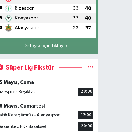
8
Rizespor
33
40
9
Konyaspor
33
40
0
Alanyaspor
33
37
Detaylar için tıklayın
Süper Lig Fikstür
5 Mayıs, Cuma
izespor - Beşiktaş
20:00
6 Mayıs, Cumartesi
atih Karagümrük - Alanyaspor
17:00
aziantep FK - Başakşehir
20:00