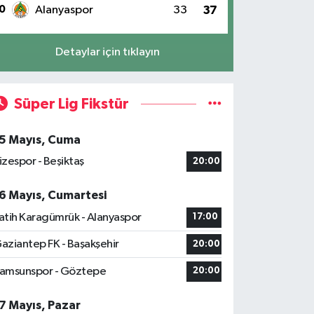
0
Alanyaspor
33
37
Detaylar için tıklayın
Süper Lig Fikstür
5 Mayıs, Cuma
izespor - Beşiktaş
20:00
6 Mayıs, Cumartesi
atih Karagümrük - Alanyaspor
17:00
aziantep FK - Başakşehir
20:00
amsunspor - Göztepe
20:00
7 Mayıs, Pazar