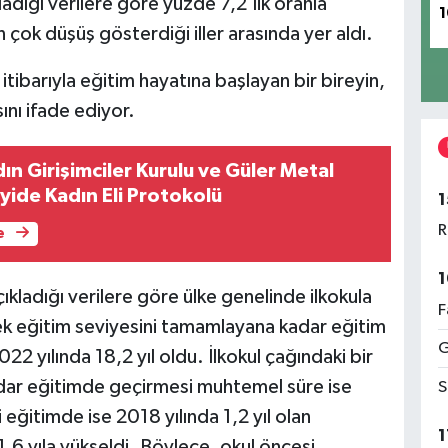
ladığı verilere göre yüzde 7,2’lik oranla
1
 çok düşüş gösterdiği iller arasında yer aldı.
tibarıyla eğitim hayatına başlayan bir bireyin,
nı ifade ediyor.
dın Girişimciler Kurulu ve Güler Metal
yide Kadın Eli Protokolü
1
R
e
1
ıkladığı verilere göre ülke genelinde ilkokula
F
ek eğitim seviyesini tamamlayana kadar eğitim
G
 yılında 18,2 yıl oldu. İlkokul çağındaki bir
dar eğitimde geçirmesi muhtemel süre ise
S
 eğitimde ise 2018 yılında 1,2 yıl olan
1
,6 yıla yükseldi. Böylece, okul öncesi