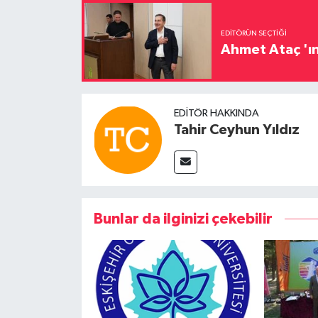
EDITÖRÜN SEÇTIĞI
Ahmet Ataç 'ın
EDITÖR HAKKINDA
Tahir Ceyhun Yıldız
Bunlar da ilginizi çekebilir