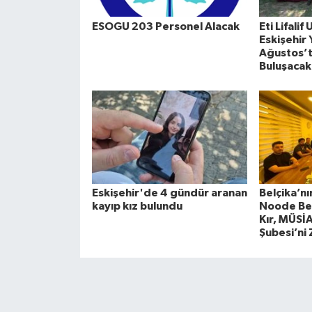
ESOGU 203 Personel Alacak
Eti Lifalif
Eskişehir
Ağustos’t
Buluşacak
Eskişehir'de 4 gündür aranan
Belçika’nı
kayıp kız bulundu
Noode Bel
Kır, MÜSİ
Şubesi’ni 