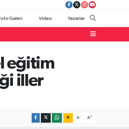
Foto Galeri
Video
Yazarlar
l eğitim
i iller
-
+
A
A