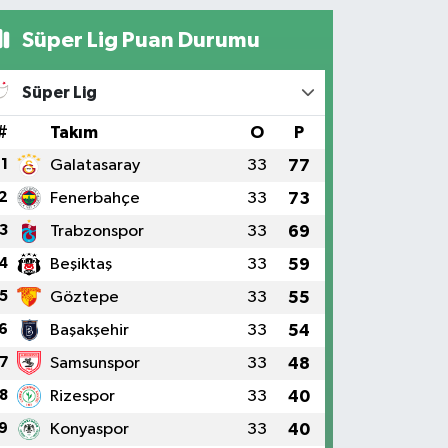
Süper Lig Puan Durumu
Süper Lig
#
Takım
O
P
1
Galatasaray
33
77
2
Fenerbahçe
33
73
3
Trabzonspor
33
69
4
Beşiktaş
33
59
5
Göztepe
33
55
6
Başakşehir
33
54
7
Samsunspor
33
48
8
Rizespor
33
40
9
Konyaspor
33
40