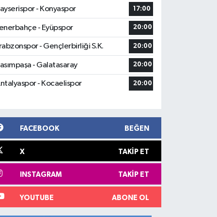
ayserispor - Konyaspor
17:00
enerbahçe - Eyüpspor
20:00
rabzonspor - Gençlerbirliği S.K.
20:00
asımpaşa - Galatasaray
20:00
ntalyaspor - Kocaelispor
20:00
FACEBOOK
BEĞEN
X
TAKIP ET
INSTAGRAM
TAKIP ET
YOUTUBE
ABONE OL