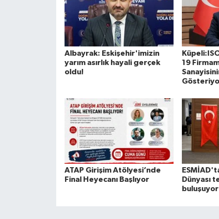
Albayrak: Eskişehir'imizin
Küpeli:IS
yarım asırlık hayali gerçek
19 Firmam
oldu!
Sanayisin
Gösteriyo
ATAP Girişim Atölyesi’nde
ESMİAD'ta
Final Heyecanı Başlıyor
Dünyası t
buluşuyor