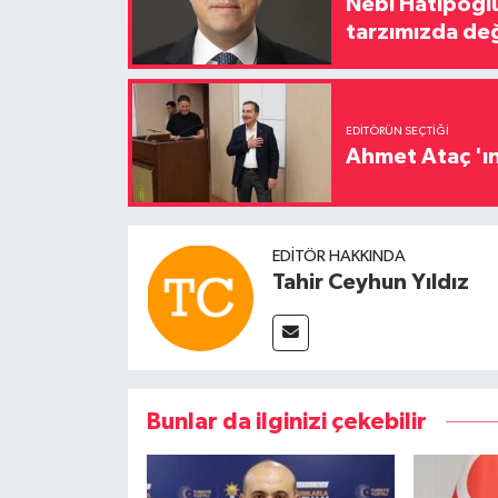
Nebi Hatipoğlu
tarzımızda değ
EDITÖRÜN SEÇTIĞI
Ahmet Ataç 'ın
EDITÖR HAKKINDA
Tahir Ceyhun Yıldız
Bunlar da ilginizi çekebilir