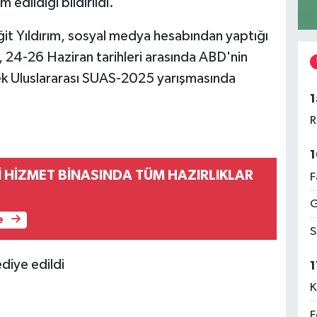
edildiği bildirildi.
it Yıldırım, sosyal medya hesabından yaptığı
24-26 Haziran tarihleri arasında ABD'nin
k Uluslararası SUAS-2025 yarışmasında
1
R
1
 HİZMET BİNASINDA TÜM HAZIRLIKLAR
F
G
e
S
iye edildi
1
K
F