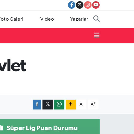
Foto Galeri
Video
Yazarlar
vlet
-
+
A
A
Süper Lig Puan Durumu