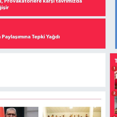
, Provakatörlere karşı tavrımızda
işir
 Paylaşımına Tepki Yağdı
1
2