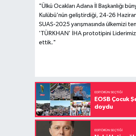
"Ülkü Ocakları Adana İl Başkanlığı bü
Kulübü'nün geliştirdiği, 24-26 Haz
SUAS-2025 yarışmasında ülkemizi temsi
'TÜRKHAN' İHA prototipini Liderimiz
ettik."
EDITÖRÜN SEÇTIĞI
EOSB Çocuk Şe
doydu
EDITÖRÜN SEÇTIĞI