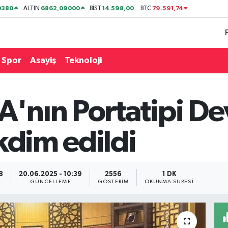
0380
6862,09000
14.598,00
79.591,74
ALTIN
BİST
BTC
Spor
Asayiş
Teknoloji
nın Portatipi De
kdim edildi
8
20.06.2025 - 10:39
2556
1 DK
GÜNCELLEME
GÖSTERIM
OKUNMA SÜRESI