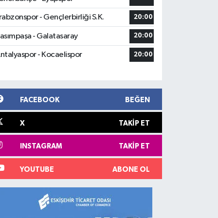
rabzonspor - Gençlerbirliği S.K.
20:00
asımpaşa - Galatasaray
20:00
ntalyaspor - Kocaelispor
20:00
FACEBOOK
BEĞEN
X
TAKIP ET
INSTAGRAM
TAKIP ET
YOUTUBE
ABONE OL