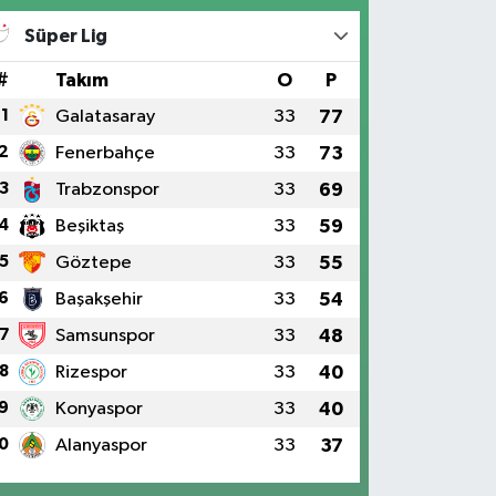
Süper Lig
#
Takım
O
P
1
Galatasaray
33
77
2
Fenerbahçe
33
73
3
Trabzonspor
33
69
4
Beşiktaş
33
59
5
Göztepe
33
55
6
Başakşehir
33
54
7
Samsunspor
33
48
8
Rizespor
33
40
9
Konyaspor
33
40
0
Alanyaspor
33
37