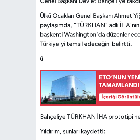
Genel Başkanı Devlet Bahçeli'ye takdim 
Ülkü Ocakları Genel Başkanı Ahmet Yiğ
paylaşımda, "TÜRKHAN" adlı İHA'nın, 
başkenti Washington'da düzenlenece
Türkiye'yi temsil edeceğini belirtti.
ü
ETO’NUN YENİ
TAMAMLANDI
İçeriği Görüntül
Bahçeliye TÜRKHAN İHA prototipi hed
Yıldırım, şunları kaydetti: