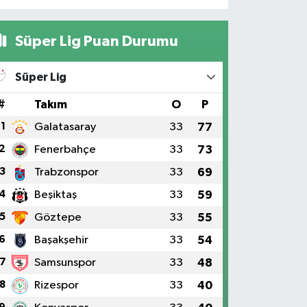
Süper Lig Puan Durumu
Süper Lig
#
Takım
O
P
1
Galatasaray
33
77
2
Fenerbahçe
33
73
3
Trabzonspor
33
69
4
Beşiktaş
33
59
5
Göztepe
33
55
6
Başakşehir
33
54
7
Samsunspor
33
48
8
Rizespor
33
40