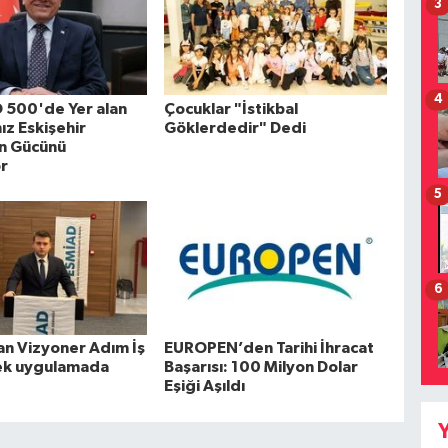
3
4
O 500'de Yer alan
Çocuklar "İstikbal
ız Eskişehir
Göklerdedir" Dedi
in Gücünü
r
5
6
n Vizyoner Adım İş
EUROPEN’den Tarihi İhracat
ek uygulamada
Başarısı: 100 Milyon Dolar
Eşiği Aşıldı
Y