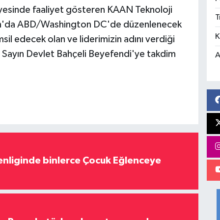
nyesinde faaliyet gösteren KAAN Teknoloji
T
iran'da ABD/Washington DC'de düzenlenecek
K
l edecek olan ve liderimizin adını verdiği
 Sayın Devlet Bahçeli Beyefendi'ye takdim
A
nliginde binlerce Çocuk Eğlenceye