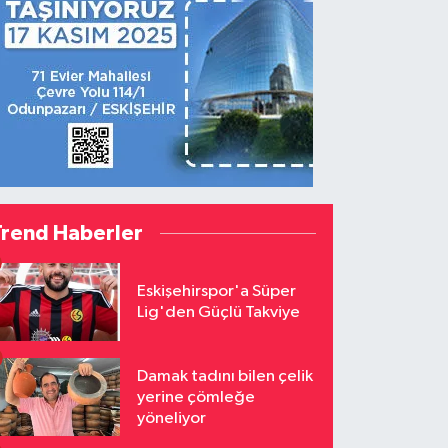
Trend Haberler
Eskişehirspor'a Süper
Lig'den Güçlü Takviye
Damak tadını bilen çelik
yerine çömleğe
yöneliyor