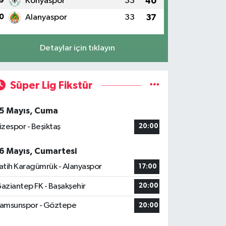
9
Konyaspor
33
40
0
Alanyaspor
33
37
Detaylar için tıklayın
Süper Lig Fikstür
5 Mayıs, Cuma
izespor - Beşiktaş
20:00
6 Mayıs, Cumartesi
atih Karagümrük - Alanyaspor
17:00
aziantep FK - Başakşehir
20:00
amsunspor - Göztepe
20:00