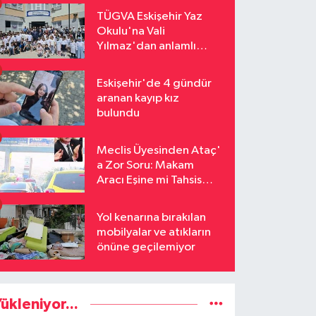
TÜGVA Eskişehir Yaz
Okulu'na Vali
Yılmaz'dan anlamlı
ziyaret
Eskişehir'de 4 gündür
aranan kayıp kız
bulundu
Meclis Üyesinden Ataç'
a Zor Soru: Makam
Aracı Eşine mi Tahsis
Edildi
Yol kenarına bırakılan
mobilyalar ve atıkların
önüne geçilemiyor
ükleniyor...