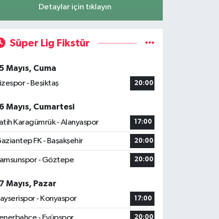
Detaylar için tıklayın
Süper Lig Fikstür
5 Mayıs, Cuma
izespor - Beşiktaş
20:00
6 Mayıs, Cumartesi
atih Karagümrük - Alanyaspor
17:00
aziantep FK - Başakşehir
20:00
amsunspor - Göztepe
20:00
7 Mayıs, Pazar
ayserispor - Konyaspor
17:00
enerbahçe - Eyüpspor
20:00