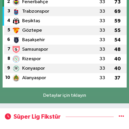
2
Fenerbahçe
33
73
3
Trabzonspor
33
69
4
Beşiktaş
33
59
5
Göztepe
33
55
6
Başakşehir
33
54
7
Samsunspor
33
48
8
Rizespor
33
40
9
Konyaspor
33
40
10
Alanyaspor
33
37
Detaylar için tıklayın
Süper Lig Fikstür