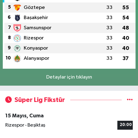
5
Göztepe
33
55
6
Başakşehir
33
54
7
Samsunspor
33
48
8
Rizespor
33
40
9
Konyaspor
33
40
10
Alanyaspor
33
37
Detaylar için tıklayın
Süper Lig Fikstür
15 Mayıs, Cuma
Rizespor - Beşiktaş
20:00