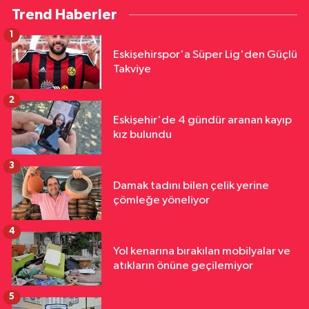
Trend Haberler
1
Eskişehirspor'a Süper Lig'den Güçlü
Takviye
2
Eskişehir'de 4 gündür aranan kayıp
kız bulundu
3
Damak tadını bilen çelik yerine
çömleğe yöneliyor
4
Yol kenarına bırakılan mobilyalar ve
atıkların önüne geçilemiyor
5