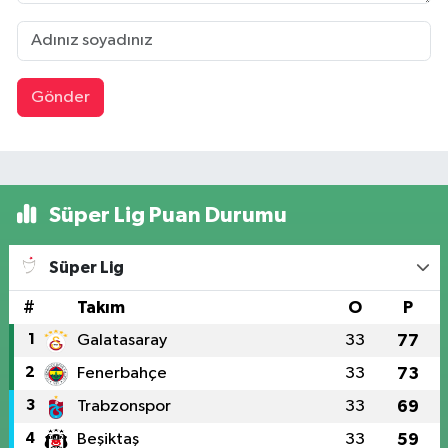
Gönder
Süper Lig Puan Durumu
Süper Lig
#
Takım
O
P
1
Galatasaray
33
77
2
Fenerbahçe
33
73
3
Trabzonspor
33
69
4
Beşiktaş
33
59