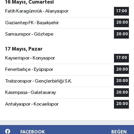
16 Mayıs, Cumartesi
Fatih Karagümrük - Alanyaspor
17:00
Gaziantep FK - Başakşehir
20:00
Samsunspor - Göztepe
20:00
17 Mayıs, Pazar
Kayserispor - Konyaspor
17:00
Fenerbahçe - Eyüpspor
20:00
Trabzonspor - Gençlerbirliği S.K.
20:00
Kasımpaşa - Galatasaray
20:00
Antalyaspor - Kocaelispor
20:00
FACEBOOK
BEĞEN