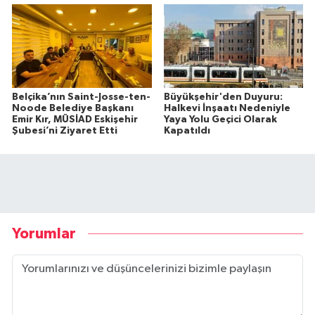
Belçika’nın Saint-Josse-ten-
Büyükşehir'den Duyuru:
Noode Belediye Başkanı
Halkevi İnşaatı Nedeniyle
Emir Kır, MÜSİAD Eskişehir
Yaya Yolu Geçici Olarak
Şubesi’ni Ziyaret Etti
Kapatıldı
Yorumlar