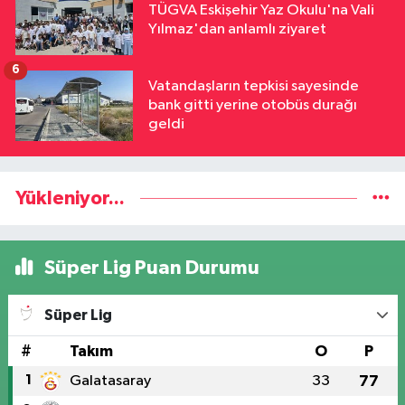
TÜGVA Eskişehir Yaz Okulu'na Vali
Yılmaz'dan anlamlı ziyaret
6
Vatandaşların tepkisi sayesinde
bank gitti yerine otobüs durağı
geldi
Yükleniyor...
Süper Lig Puan Durumu
Süper Lig
#
Takım
O
P
1
Galatasaray
33
77