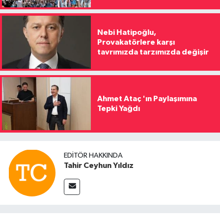
Nebi Hatipoğlu,
Provakatörlere karşı
tavrımızda tarzımızda değişir
Ahmet Ataç 'ın Paylaşımına
Tepki Yağdı
EDITÖR HAKKINDA
Tahir Ceyhun Yıldız