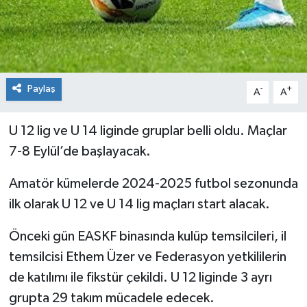
Paylaş
-
+
A
A
U 12 lig ve U 14 liginde gruplar belli oldu. Maçlar
7-8 Eylül’de başlayacak.
Amatör kümelerde 2024-2025 futbol sezonunda
ilk olarak U 12 ve U 14 lig maçları start alacak.
Önceki gün EASKF binasında kulüp temsilcileri, il
temsilcisi Ethem Üzer ve Federasyon yetkililerin
de katılımı ile fikstür çekildi. U 12 liginde 3 ayrı
grupta 29 takım mücadele edecek.