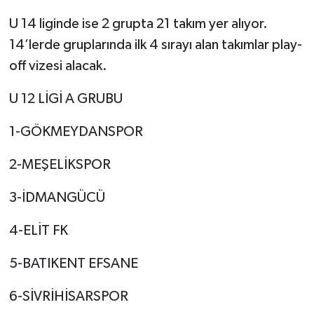
U 14 liginde ise 2 grupta 21 takım yer alıyor.
14’lerde gruplarında ilk 4 sırayı alan takımlar play-
off vizesi alacak.
U 12 LİGİ A GRUBU
1-GÖKMEYDANSPOR
2-MEŞELİKSPOR
3-İDMANGÜCÜ
4-ELİT FK
5-BATIKENT EFSANE
6-SİVRİHİSARSPOR