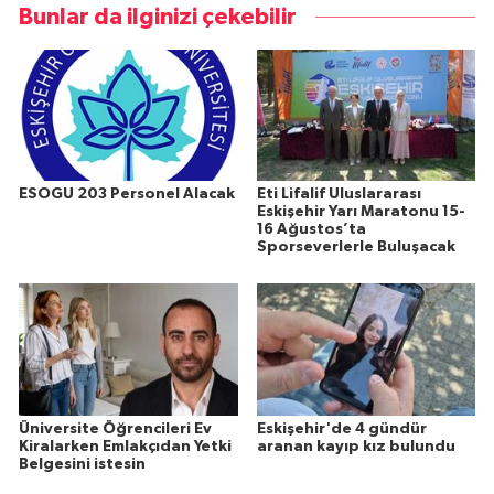
Bunlar da ilginizi çekebilir
ESOGU 203 Personel Alacak
Eti Lifalif Uluslararası
Eskişehir Yarı Maratonu 15-
16 Ağustos’ta
Sporseverlerle Buluşacak
Üniversite Öğrencileri Ev
Eskişehir'de 4 gündür
Kiralarken Emlakçıdan Yetki
aranan kayıp kız bulundu
Belgesini istesin