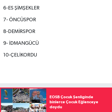
6-ES ŞİMŞEKLER
7- ÖNCÜSPOR
8-DEMİRSPOR
9- İDMANGÜCÜ
10-ÇELİKORDU
EOSB Çocuk Şenliginde
binlerce Çocuk Eğlenceye
doydu