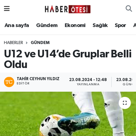
Ana sayfa
Eskişehir Nöbetçi Eczaneler
Ana sayfa
Gündem
Ekonomi
Sağlık
Spor
Gündem
Eskişehir Hava Durumu
HABERLER
GÜNDEM
U12 ve U14’de Gruplar Belli
Ekonomi
Eskişehir Namaz Vakitleri
Oldu
Sağlık
Eskişehir Trafik Yoğunluk Haritası
TAHIR CEYHUN YILDIZ
23.08.2024 - 12:48
23.08.202
EDITÖR
Spor
Süper Lig Puan Durumu ve Fikstür
YAYINLANMA
GÜNCE
Asayiş
Tüm Manşetler
Teknoloji
Son Dakika Haberleri
Haber Arşivi