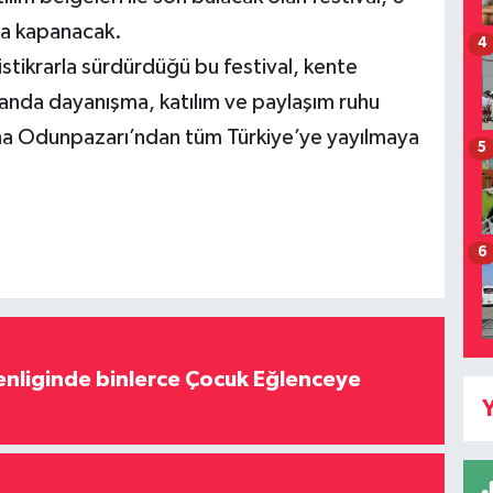
la kapanacak.
4
istikrarla sürdürdüğü bu festival, kente
manda dayanışma, katılım ve paylaşım ruhu
aha Odunpazarı’ndan tüm Türkiye’ye yayılmaya
5
6
nliginde binlerce Çocuk Eğlenceye
Y