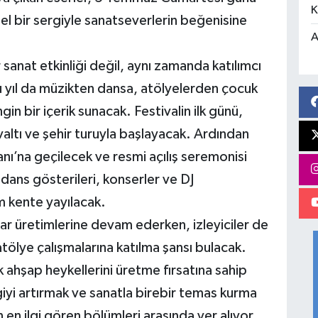
K
el bir sergiyle sanatseverlerin beğenisine
A
sanat etkinliği değil, aynı zamanda katılımcı
 bu yıl da müzikten dansa, atölyelerden çocuk
in bir içerik sunacak. Festivalin ilk günü,
valtı ve şehir turuyla başlayacak. Ardından
ı’na geçilecek ve resmi açılış seremonisi
dans gösterileri, konserler ve DJ
m kente yayılacak.
lar üretimlerine devam ederken, izleyiciler de
atölye çalışmalarına katılma şansı bulacak.
k ahşap heykellerini üretme fırsatına sahip
iyi artırmak ve sanatla birebir temas kurma
in en ilgi gören bölümleri arasında yer alıyor.