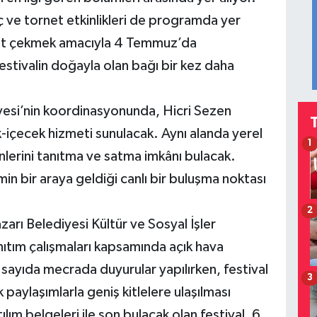
 ve tornet etkinlikleri de programda yer
ikkat çekmek amacıyla 4 Temmuz’da
festivalin doğayla olan bağı bir kez daha
yesi’nin koordinasyonunda, Hicri Sezen
-içecek hizmeti sunulacak. Aynı alanda yerel
1
ünlerini tanıtma ve satma imkânı bulacak.
n bir araya geldiği canlı bir buluşma noktası
2
rı Belediyesi Kültür ve Sosyal İşler
ıtım çalışmaları kapsamında açık hava
ok sayıda mecrada duyurular yapılırken, festival
3
aylaşımlarla geniş kitlelere ulaşılması
lım belgeleri ile son bulacak olan festival, 6