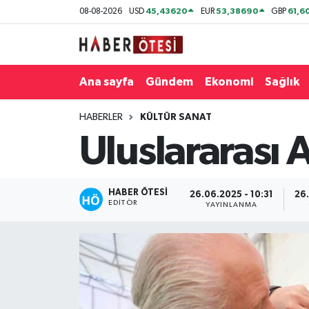
45,43620
53,38690
61,6
08-08-2026
USD
EUR
GBP
Ana sayfa
Eskişehir Nöbetçi Eczaneler
Ana sayfa
Gündem
Ekonomi
Sağlık
Gündem
Eskişehir Hava Durumu
HABERLER
KÜLTÜR SANAT
Ekonomi
Eskişehir Namaz Vakitleri
Uluslararası 
Sağlık
Eskişehir Trafik Yoğunluk Haritası
Spor
Süper Lig Puan Durumu ve Fikstür
HABER ÖTESI
26.06.2025 - 10:31
26.
EDITÖR
YAYINLANMA
Asayiş
Tüm Manşetler
Teknoloji
Son Dakika Haberleri
Haber Arşivi