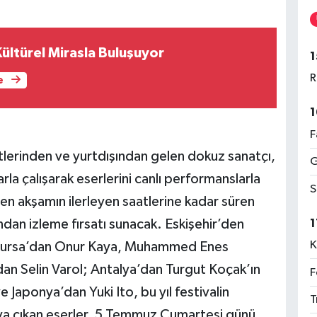
 Kültürel Mirasla Buluşuyor
1
R
e
1
F
ntlerinden ve yurtdışından gelen dokuz sanatçı,
G
a çalışarak eserlerini canlı performanslarla
S
en akşamın ilerleyen saatlerine kadar süren
1
ından izleme fırsatı sunacak. Eskişehir’den
K
; Bursa’dan Onur Kaya, Muhammed Enes
an Selin Varol; Antalya’dan Turgut Koçak’ın
F
 Japonya’dan Yuki Ito, bu yıl festivalin
T
ya çıkan eserler, 5 Temmuz Cumartesi günü