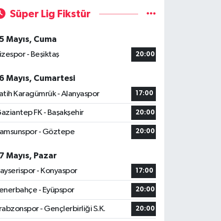
Süper Lig Fikstür
5 Mayıs, Cuma
izespor - Beşiktaş
20:00
6 Mayıs, Cumartesi
atih Karagümrük - Alanyaspor
17:00
aziantep FK - Başakşehir
20:00
amsunspor - Göztepe
20:00
7 Mayıs, Pazar
ayserispor - Konyaspor
17:00
enerbahçe - Eyüpspor
20:00
rabzonspor - Gençlerbirliği S.K.
20:00