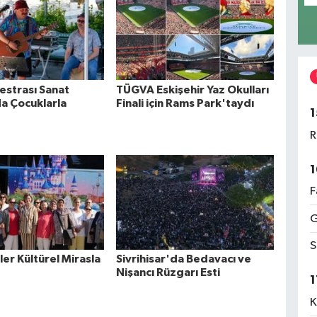
estrası Sanat
TÜGVA Eskişehir Yaz Okulları
a Çocuklarla
Finali için Rams Park'taydı
1
R
1
F
G
S
iler Kültürel Mirasla
Sivrihisar'da Bedavacı ve
Nişancı Rüzgarı Esti
1
K