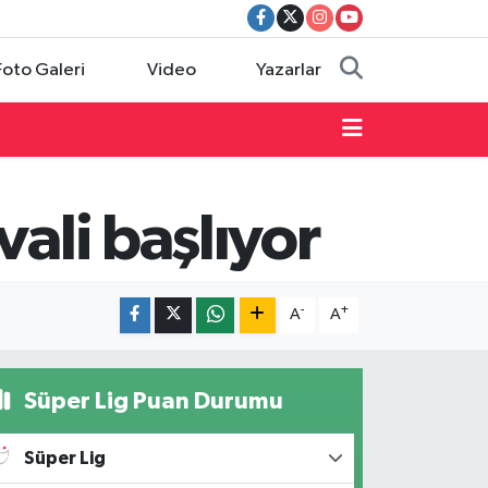
Foto Galeri
Video
Yazarlar
ali başlıyor
-
+
A
A
Süper Lig Puan Durumu
Süper Lig