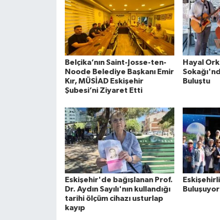
Belçika’nın Saint-Josse-ten-
Hayal Ork
Noode Belediye Başkanı Emir
Sokağı'nd
Kır, MÜSİAD Eskişehir
Buluştu
Şubesi’ni Ziyaret Etti
Eskişehir'de bağışlanan Prof.
Eskişehirl
Dr. Aydın Sayılı'nın kullandığı
Buluşuyor
tarihi ölçüm cihazı usturlap
kayıp