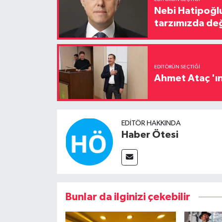
Nebi Hatipoğlu
tarzımızda değ
EDITÖRÜN SEÇTIĞI
Ahmet Ataç 'ın
EDITÖR HAKKINDA
Haber Ötesi
Bunlar da ilginizi çekebilir