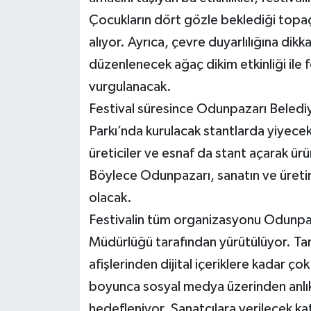
Çocukların dört gözle beklediği topaç
alıyor. Ayrıca, çevre duyarlılığına d
düzenlenecek ağaç dikim etkinliği ile 
vurgulanacak.
Festival süresince Odunpazarı Beledi
Parkı’nda kurulacak stantlarda yiyecek
üreticiler ve esnaf da stant açarak ür
Böylece Odunpazarı, sanatın ve üretimi
olacak.
Festivalin tüm organizasyonu Odunpaza
Müdürlüğü tarafından yürütülüyor. Tan
afişlerinden dijital içeriklere kadar ç
boyunca sosyal medya üzerinden anlık p
hedefleniyor. Sanatçılara verilecek katı