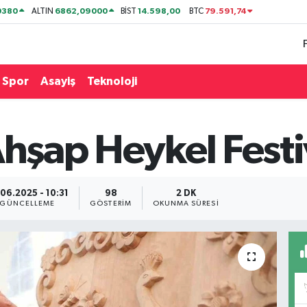
0380
6862,09000
14.598,00
79.591,74
ALTIN
BİST
BTC
Spor
Asayiş
Teknoloji
Ahşap Heykel Festiv
06.2025 - 10:31
98
2 DK
GÜNCELLEME
GÖSTERIM
OKUNMA SÜRESI