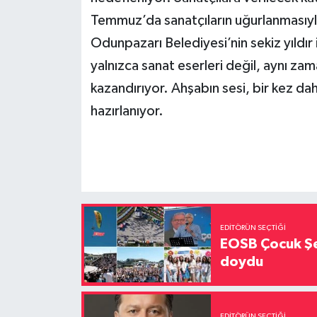
Temmuz’da sanatçıların uğurlanmasıy
Odunpazarı Belediyesi’nin sekiz yıldır 
yalnızca sanat eserleri değil, aynı za
kazandırıyor. Ahşabın sesi, bir kez d
hazırlanıyor.
EDITÖRÜN SEÇTIĞI
EOSB Çocuk Şe
doydu
EDITÖRÜN SEÇTIĞI