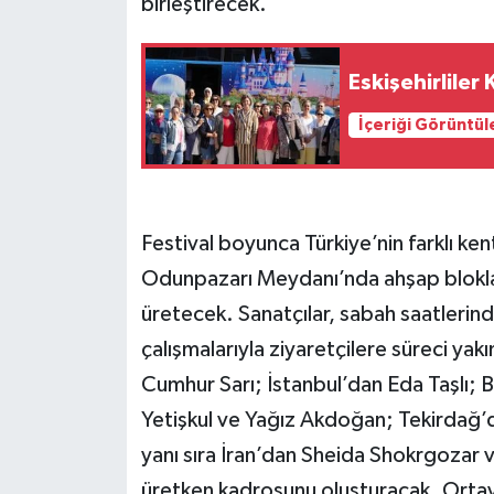
birleştirecek.
Eskişehirliler
İçeriği Görüntül
Festival boyunca Türkiye’nin farklı ke
Odunpazarı Meydanı’nda ahşap bloklarl
üretecek. Sanatçılar, sabah saatlerind
çalışmalarıyla ziyaretçilere süreci yak
Cumhur Sarı; İstanbul’dan Eda Taşlı
Yetişkul ve Yağız Akdoğan; Tekirdağ’d
yanı sıra İran’dan Sheida Shokrgozar ve
üretken kadrosunu oluşturacak. Orta