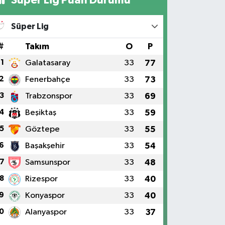
Süper Lig Puan Durumu
Süper Lig
#
Takım
O
P
1
Galatasaray
33
77
2
Fenerbahçe
33
73
3
Trabzonspor
33
69
4
Beşiktaş
33
59
5
Göztepe
33
55
6
Başakşehir
33
54
7
Samsunspor
33
48
8
Rizespor
33
40
9
Konyaspor
33
40
0
Alanyaspor
33
37