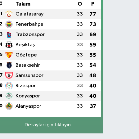
#
Takım
O
P
1
Galatasaray
33
77
2
Fenerbahçe
33
73
3
Trabzonspor
33
69
4
Beşiktaş
33
59
5
Göztepe
33
55
6
Başakşehir
33
54
7
Samsunspor
33
48
8
Rizespor
33
40
9
Konyaspor
33
40
0
Alanyaspor
33
37
Detaylar için tıklayın