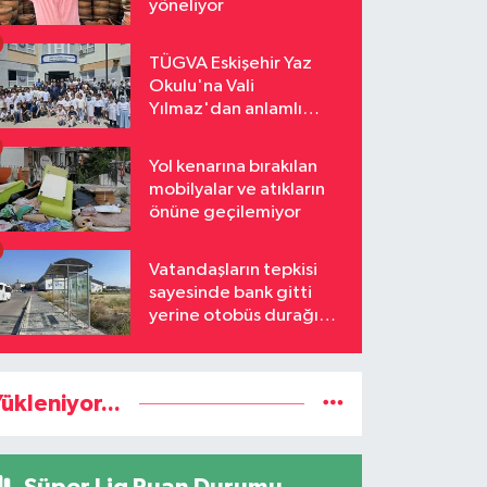
yöneliyor
TÜGVA Eskişehir Yaz
Okulu'na Vali
Yılmaz'dan anlamlı
ziyaret
Yol kenarına bırakılan
mobilyalar ve atıkların
önüne geçilemiyor
Vatandaşların tepkisi
sayesinde bank gitti
yerine otobüs durağı
geldi
ükleniyor...