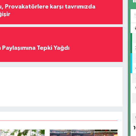
, Provakatörlere karşı tavrımızda
işir
 Paylaşımına Tepki Yağdı
1