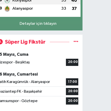
9
Konyaspor
33
40
0
Alanyaspor
33
37
Detaylar için tıklayın
Süper Lig Fikstür
5 Mayıs, Cuma
izespor - Beşiktaş
20:00
6 Mayıs, Cumartesi
atih Karagümrük - Alanyaspor
17:00
aziantep FK - Başakşehir
20:00
amsunspor - Göztepe
20:00