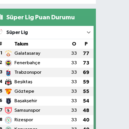
Süper Lig Puan Durumu
Süper Lig
#
Takım
O
P
1
Galatasaray
33
77
2
Fenerbahçe
33
73
3
Trabzonspor
33
69
4
Beşiktaş
33
59
5
Göztepe
33
55
6
Başakşehir
33
54
7
Samsunspor
33
48
8
Rizespor
33
40