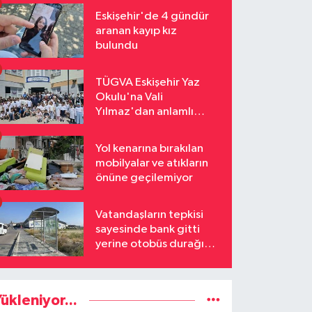
Eskişehir'de 4 gündür
aranan kayıp kız
bulundu
TÜGVA Eskişehir Yaz
Okulu'na Vali
Yılmaz'dan anlamlı
ziyaret
Yol kenarına bırakılan
mobilyalar ve atıkların
önüne geçilemiyor
Vatandaşların tepkisi
sayesinde bank gitti
yerine otobüs durağı
geldi
ükleniyor...