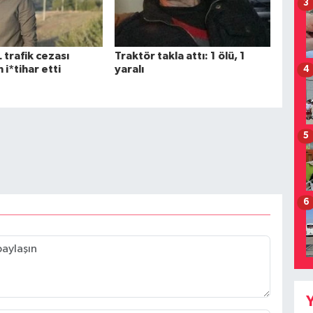
3
 trafik cezası
Traktör takla attı: 1 ölü, 1
 i*tihar etti
yaralı
4
5
6
Y