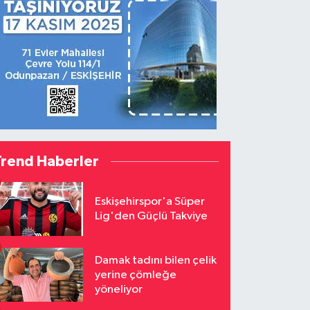
Trend Haberler
Eskişehirspor'a Süper
Lig'den Güçlü Takviye
Damak tadını bilen çelik
yerine çömleğe
yöneliyor