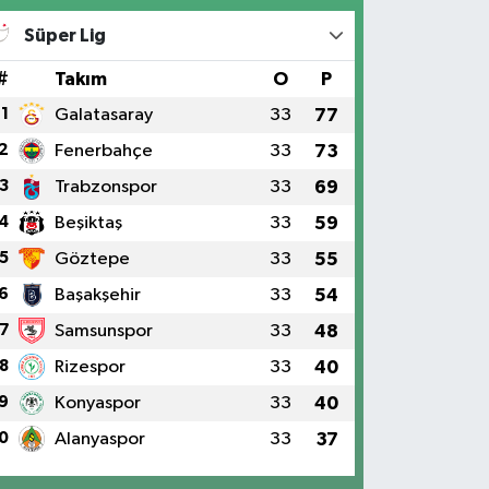
Süper Lig
#
Takım
O
P
1
Galatasaray
33
77
2
Fenerbahçe
33
73
3
Trabzonspor
33
69
4
Beşiktaş
33
59
5
Göztepe
33
55
6
Başakşehir
33
54
7
Samsunspor
33
48
8
Rizespor
33
40
9
Konyaspor
33
40
0
Alanyaspor
33
37