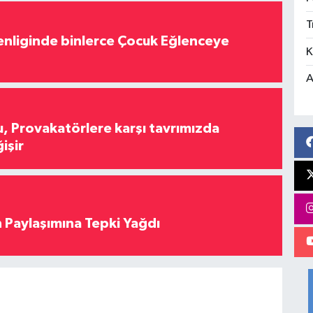
T
nliginde binlerce Çocuk Eğlenceye
K
A
, Provakatörlere karşı tavrımızda
işir
 Paylaşımına Tepki Yağdı