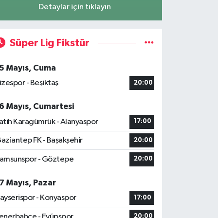
Detaylar için tıklayın
Süper Lig Fikstür
5 Mayıs, Cuma
izespor - Beşiktaş
20:00
6 Mayıs, Cumartesi
atih Karagümrük - Alanyaspor
17:00
aziantep FK - Başakşehir
20:00
amsunspor - Göztepe
20:00
7 Mayıs, Pazar
ayserispor - Konyaspor
17:00
enerbahçe - Eyüpspor
20:00