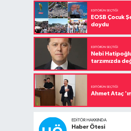
EDITÖRÜN SEÇTIĞI
EOSB Çocuk Şe
doydu
EDITÖRÜN SEÇTIĞI
Nebi Hatipoğlu
tarzımızda değ
EDITÖRÜN SEÇTIĞI
Ahmet Ataç 'ın
EDITÖR HAKKINDA
Haber Ötesi