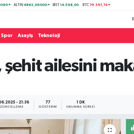
0380
6862,09000
14.598,00
79.591,74
ALTIN
BİST
BTC
Spor
Asayiş
Teknoloji
ı, şehit ailesini m
06.2025 - 21:36
77
1 DK
GÜNCELLEME
GÖSTERIM
OKUNMA SÜRESI