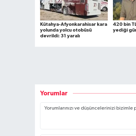
Kütahya-Afyonkarahisar kara
420 bin TL
yolunda yolcu otobüsü
yediği gün
devrildi: 31 yaralı
Yorumlar