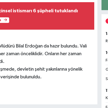
insel istismarı 6 şüpheli tutuklandı
e
1
R
 Müdürü Bilal Erdoğan da hazır bulundu. Vali
1
n her zaman önceliklidir. Onların her zaman
F
i.
mede, devletin şehit yakınlarına yönelik
G
şverişinde bulunuldu.
S
1
K
F