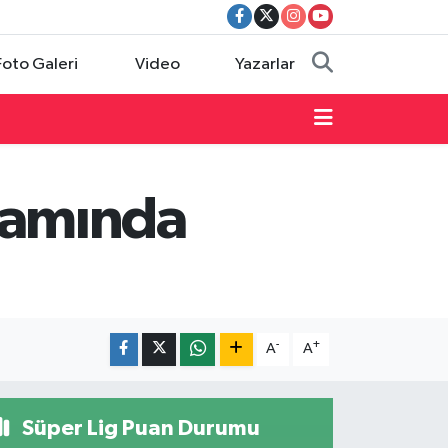
Foto Galeri
Video
Yazarlar
akamında
-
+
A
A
Süper Lig Puan Durumu