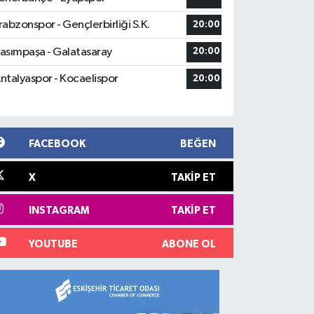
rabzonspor - Gençlerbirliği S.K.
20:00
asımpaşa - Galatasaray
20:00
ntalyaspor - Kocaelispor
20:00
FACEBOOK
BEĞEN
X
TAKIP ET
INSTAGRAM
TAKIP ET
YOUTUBE
ABONE OL