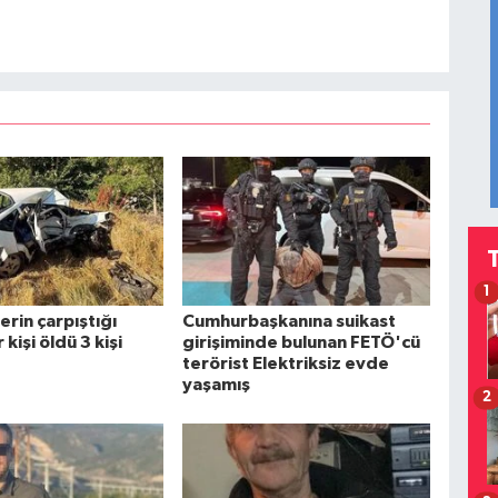
1
rin çarpıştığı
Cumhurbaşkanına suikast
kişi öldü 3 kişi
girişiminde bulunan FETÖ'cü
terörist Elektriksiz evde
yaşamış
2