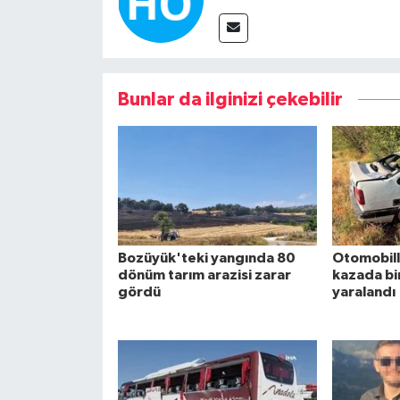
Bunlar da ilginizi çekebilir
Bozüyük'teki yangında 80
Otomobille
dönüm tarım arazisi zarar
kazada bir 
gördü
yaralandı